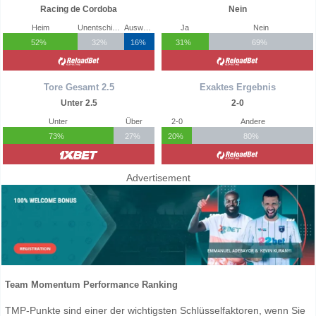
Racing de Cordoba
Nein
Heim
Unentschieden
Auswärts
Ja
Nein
52%
32%
16%
31%
69%
Tore Gesamt 2.5
Exaktes Ergebnis
Unter 2.5
2-0
Unter
Über
2-0
Andere
73%
27%
20%
80%
Advertisement
Team Momentum Performance Ranking
TMP-Punkte sind einer der wichtigsten Schlüsselfaktoren, wenn Sie