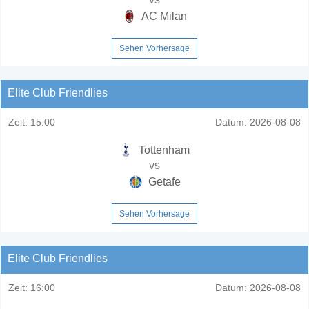
AC Milan
Sehen Vorhersage
Elite Club Friendlies
Zeit:
15:00
Datum:
2026-08-08
Tottenham
vs
Getafe
Sehen Vorhersage
Elite Club Friendlies
Zeit:
16:00
Datum:
2026-08-08