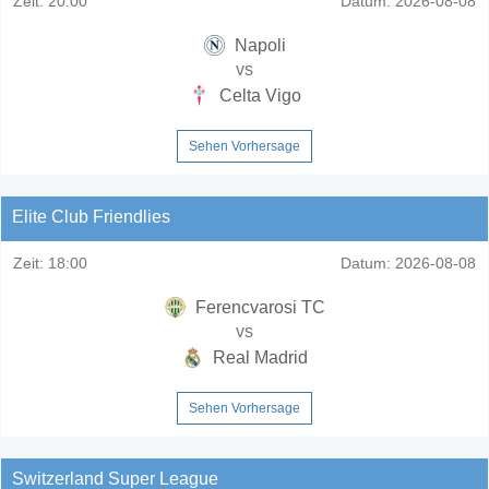
Zeit:
20:00
Datum:
2026-08-08
Napoli
vs
Celta Vigo
Sehen Vorhersage
Elite Club Friendlies
Zeit:
18:00
Datum:
2026-08-08
Ferencvarosi TC
vs
Real Madrid
Sehen Vorhersage
Switzerland Super League