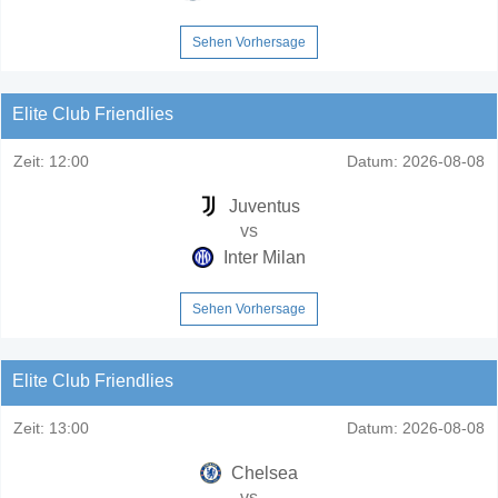
Sehen Vorhersage
Elite Club Friendlies
Zeit:
12:00
Datum:
2026-08-08
Juventus
vs
Inter Milan
Sehen Vorhersage
Elite Club Friendlies
Zeit:
13:00
Datum:
2026-08-08
Chelsea
vs