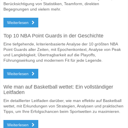
Berücksichtigung von Statistiken, Teamform, direkten
Begegnungen und vielem mehr.
Weiterlesen
Top 10 NBA Point Guards in der Geschichte
Eine tiefgehende, kriterienbasierte Analyse der 10 größten NBA
Point Guards aller Zeiten, mit Epochenkontext, Analyse von Peak
und Langlebigkeit, Übertragbarkeit auf die Playoffs,
Führungswirkung und modernem Fit für jede Legende.
Weiterlesen
Wie man auf Basketball wettet: Ein vollständiger
Leitfaden
Ein detaillierter Leitfaden darüber, wie man effektiv auf Basketball
wettet, mit Erkundungen von Strategien, Analysen und praktischen
Tipps, um Ihre Erfolgschancen beim Sportwetten zu maximieren.
Weiterlesen