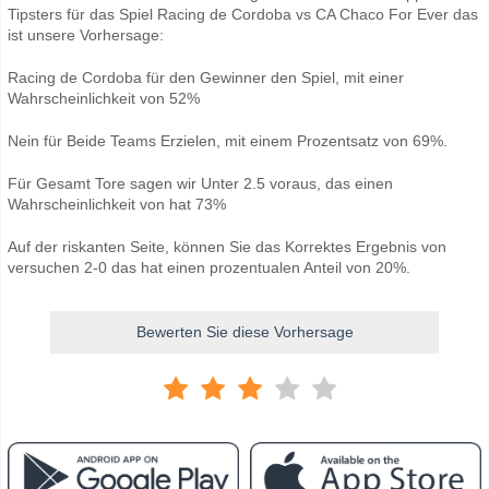
Tipsters für das Spiel Racing de Cordoba vs CA Chaco For Ever das
ist unsere Vorhersage:
Racing de Cordoba für den Gewinner den Spiel, mit einer
Wahrscheinlichkeit von 52%
Nein für Beide Teams Erzielen, mit einem Prozentsatz von 69%.
Für Gesamt Tore sagen wir Unter 2.5 voraus, das einen
Wahrscheinlichkeit von hat 73%
Auf der riskanten Seite, können Sie das Korrektes Ergebnis von
versuchen 2-0 das hat einen prozentualen Anteil von 20%.
Bewerten Sie diese Vorhersage