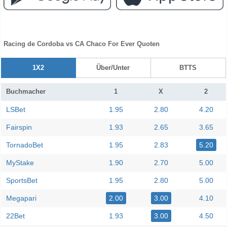
Racing de Cordoba vs CA Chaco For Ever Quoten
1X2
Über/Unter
BTTS
Buchmacher
1
X
2
LSBet
1.95
2.80
4.20
Fairspin
1.93
2.65
3.65
TornadoBet
1.95
2.83
5.20
MyStake
1.90
2.70
5.00
SportsBet
1.95
2.80
5.00
Megapari
2.00
3.00
4.10
22Bet
1.93
3.00
4.50