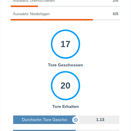
Auswärts Unentschieden
2/8
Auswärts Niederlagen
6/8
17
Tore Geschossen
20
Tore Erhalten
Durchschn Tore Geschossen
1.13