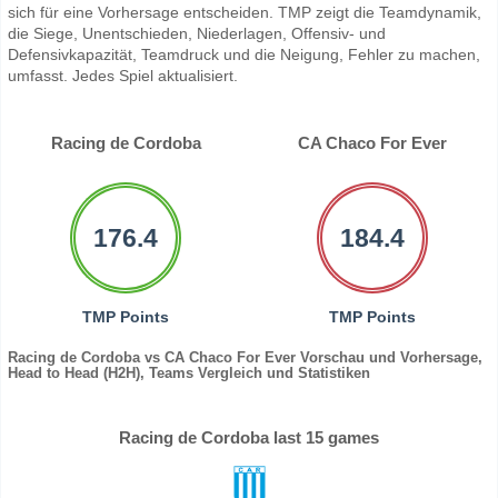
sich für eine Vorhersage entscheiden. TMP zeigt die Teamdynamik,
die Siege, Unentschieden, Niederlagen, Offensiv- und
Defensivkapazität, Teamdruck und die Neigung, Fehler zu machen,
umfasst. Jedes Spiel aktualisiert.
Racing de Cordoba
CA Chaco For Ever
176.4
184.4
TMP Points
TMP Points
Racing de Cordoba vs CA Chaco For Ever Vorschau und Vorhersage,
Head to Head (H2H), Teams Vergleich und Statistiken
Racing de Cordoba last 15 games