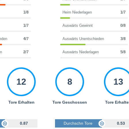
1/8
Heim Niederlagen
1/7
1/7
Auswärts Gewinnt
0/8
eden
4/7
Auswärts Unentschieden
3/8
en
2/7
Auswärts Niederlagen
5/8
12
8
13
Tore Erhalten
Tore Geschossen
Tore Erhalt
Geschossen
0.87
Durchschn Tore Geschossen
0.53