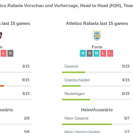
tico Rafaela Vorschau und Vorhersage, Head to Head (H2H), Tea
 last 15 games
Atletico Rafaela last 15 games
m
Form
L
D
W
D
W
L
L
3/15
Gewinnt
5/15
9/15
Unentschieden
4/15
3/15
Niederlagen
6/15
swärts
Heim/Auswärts
2/8
Heim Gewinnt
5/7
n
5/8
Heim Unentschieden
1/7