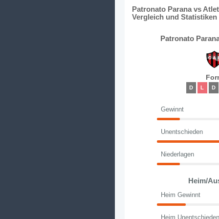
Patronato Parana vs Atle
Vergleich und Statistiken
Patronato Parana
For
D
L
D
Gewinnt
Unentschieden
Niederlagen
Heim/Au
Heim Gewinnt
Heim Unentschiede