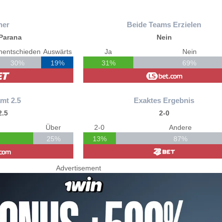
ner
Beide Teams Erzielen
Parana
Nein
nentschieden
Auswärts
Ja
Nein
30%
19%
31%
69%
mt 2.5
Exaktes Ergebnis
2.5
2-0
Über
2-0
Andere
25%
13%
87%
Advertisement