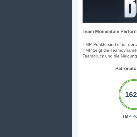
Team Momentum Perform
TMP-Punkte sind einer der w
TMP zeigt die Teamdynamik,
Teamdruck und die Neigung, 
Patronato
162
TMP Po