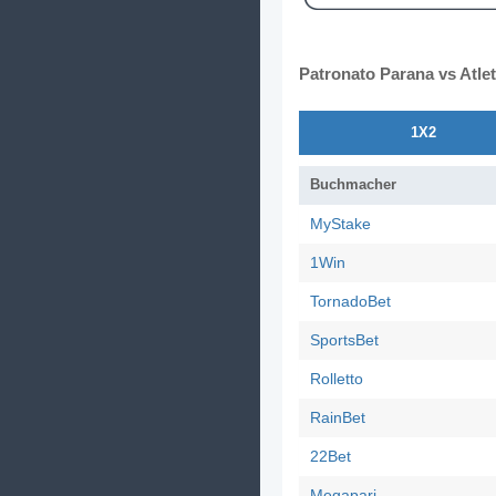
Patronato Parana vs Atle
1X2
Buchmacher
MyStake
1Win
TornadoBet
SportsBet
Rolletto
RainBet
22Bet
Megapari