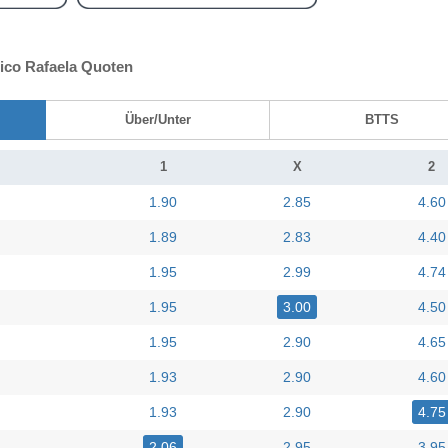
tico Rafaela Quoten
Über/Unter
BTTS
1
X
2
1.90
2.85
4.60
1.89
2.83
4.40
1.95
2.99
4.74
1.95
3.00
4.50
1.95
2.90
4.65
1.93
2.90
4.60
1.93
2.90
4.75
2.06
2.95
3.95