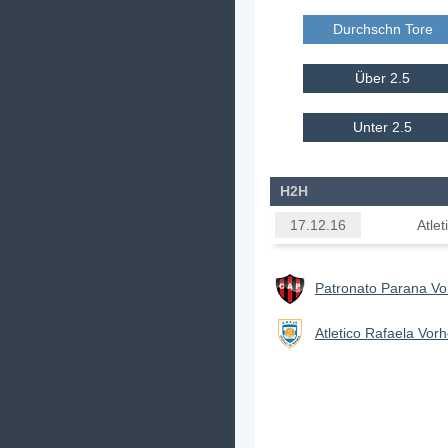
Durchschn Tore E
Über 2.5
Unter 2.5
H2H
Atle
17.12.16
Patronato Parana Vo
Atletico Rafaela Vor