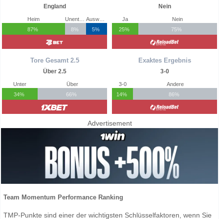
England
Nein
Heim
Unentschieden
Auswärts
Ja
Nein
87%
8%
5%
25%
75%
Tore Gesamt 2.5
Exaktes Ergebnis
Über 2.5
3-0
Unter
Über
3-0
Andere
34%
66%
14%
86%
Advertisement
Team Momentum Performance Ranking
TMP-Punkte sind einer der wichtigsten Schlüsselfaktoren, wenn Sie