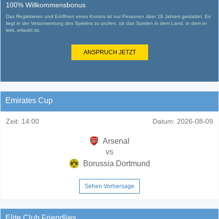
100% Willkommensbonus
Das Registrieren und Eröffnen eines Kontos ist nur Personen über 18 Jahren gestattet. Es
liegt in der Verantwortung des Spielers zu prüfen, ob das Spielen in dem Land, in dem er
lebt, erlaubt ist.
ANSPRUCH JETZT
Emirates Cup
Zeit:
14:00
Datum:
2026-08-09
Arsenal
vs
Borussia Dortmund
Sehen Vorhersage
Elite Club Friendlies