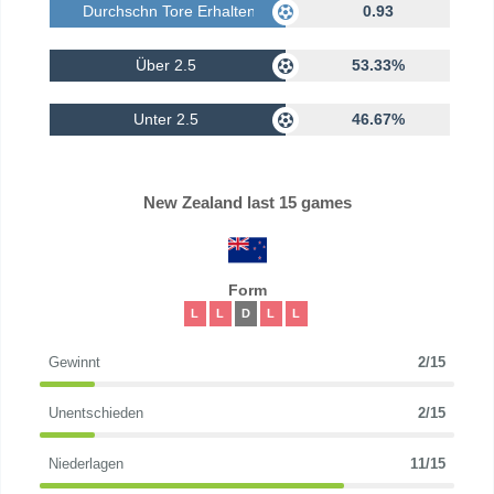
Durchschn Tore Erhalten
0.93
Über 2.5
53.33%
Unter 2.5
46.67%
New Zealand last 15 games
Form
L
L
D
L
L
Gewinnt
2/15
Unentschieden
2/15
Niederlagen
11/15