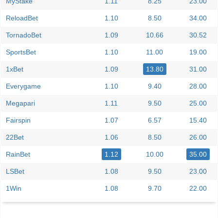
MyStake
1.11
8.25
23.00
ReloadBet
1.10
8.50
34.00
TornadoBet
1.09
10.66
30.52
SportsBet
1.10
11.00
19.00
1xBet
1.09
13.80
31.00
Everygame
1.10
9.40
28.00
Megapari
1.11
9.50
25.00
Fairspin
1.07
6.57
15.40
22Bet
1.06
8.50
26.00
RainBet
1.12
10.00
35.00
LSBet
1.08
9.50
23.00
1Win
1.08
9.70
22.00