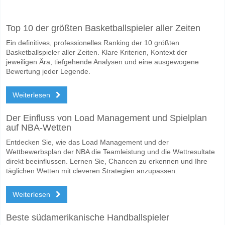
Facebook
Telegram
Instagram
Wann ist das Spiel zwischen England v New Zealand?
Top 10 der größten Basketballspieler aller Zeiten
Das Spiel zwischen England v New Zealand 06 June 2026 21:00.
Ein definitives, professionelles Ranking der 10 größten
Wer ist das Lieblingsteam, zwischen dem zu gewinnen 
Basketballspieler aller Zeiten. Klare Kriterien, Kontext der
England für den Gewinner den Spiel, mit einer Wahrscheinlichkeit von
jeweiligen Ära, tiefgehende Analysen und eine ausgewogene
Bewertung jeder Legende.
Werden beide Teams im Spiel punkten England v New 
Weiterlesen
Nein für Beide Teams Erzielen, mit einem Prozentsatz von 75%.
Wofür ist die richtige Ergebnisprognose England v New
Der Einfluss von Load Management und Spielplan
auf NBA-Wetten
Auf der riskanten Seite, können Sie das Korrektes Ergebnis von versu
Entdecken Sie, wie das Load Management und der
Wettbewerbsplan der NBA die Teamleistung und die Wettresultate
direkt beeinflussen. Lernen Sie, Chancen zu erkennen und Ihre
täglichen Wetten mit cleveren Strategien anzupassen.
Weiterlesen
Beste südamerikanische Handballspieler