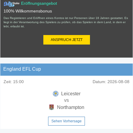
Eröffnungsangebot
100% Willkommensbonus
Das Registrieren und Eröffnen eines Kontos ist nur Personen über 18 Jahren gestattet. Es
liegt in der Verantwortung des Spielers zu prüfen, ob das Spielen in dem Land, in dem er
lebt, erlaubt ist.
ANSPRUCH JETZT
England EFL Cup
Zeit:
15:00
Datum:
2026-08-08
Leicester
vs
Northampton
Sehen Vorhersage