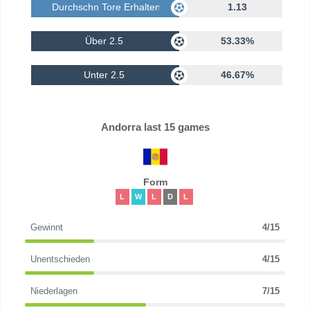
Durchschn Tore Erhalten
1.13
Über 2.5
53.33%
Unter 2.5
46.67%
Andorra last 15 games
Form
L
W
L
D
L
Gewinnt
4/15
Unentschieden
4/15
Niederlagen
7/15