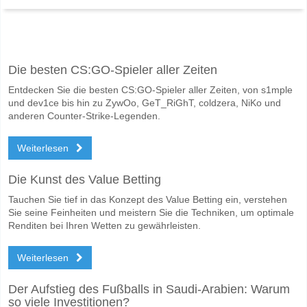
Facebook
Telegram
Instagram
Wann ist das Spiel zwischen Kosovo v Andorra?
Die besten CS:GO-Spieler aller Zeiten
Das Spiel zwischen Kosovo v Andorra 07 June 2026 19:00.
Entdecken Sie die besten CS:GO-Spieler aller Zeiten, von s1mple
Wer ist das Lieblingsteam, zwischen dem zu gewinnen 
und dev1ce bis hin zu ZywOo, GeT_RiGhT, coldzera, NiKo und
Kosovo für den Gewinner den Spiel, mit einer Wahrscheinlichkeit von
anderen Counter-Strike-Legenden.
Werden beide Teams im Spiel punkten Kosovo v Andor
Weiterlesen
Nein für Beide Teams Erzielen, mit einem Prozentsatz von 73%.
Die Kunst des Value Betting
Wofür ist die richtige Ergebnisprognose Kosovo v Ando
Tauchen Sie tief in das Konzept des Value Betting ein, verstehen
Auf der riskanten Seite, können Sie das Korrektes Ergebnis von versu
Sie seine Feinheiten und meistern Sie die Techniken, um optimale
Renditen bei Ihren Wetten zu gewährleisten.
Weiterlesen
Der Aufstieg des Fußballs in Saudi-Arabien: Warum
so viele Investitionen?