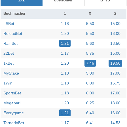
1X2
Über/Unter
BTTS
Buchmacher
1
X
2
LSBet
1.18
5.50
15.00
ReloadBet
1.20
5.50
13.00
RainBet
1.21
5.60
13.50
22Bet
1.17
5.75
15.00
1xBet
1.20
7.46
19.50
MyStake
1.18
5.00
17.00
1Win
1.18
6.00
15.75
SportsBet
1.18
6.00
17.00
Megapari
1.20
6.25
13.00
Everygame
1.21
6.40
16.00
TornadoBet
1.17
6.41
14.53