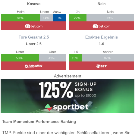
Kosovo
Nein
Heim
Unentschieden
Auswärts
Ja
Nein
81%
14%
5%
27%
73%
Tore Gesamt 2.5
Exaktes Ergebnis
Unter 2.5
1-0
Unter
Über
1-0
Andere
58%
42%
13%
87%
Advertisement
Team Momentum Performance Ranking
TMP-Punkte sind einer der wichtigsten Schlüsselfaktoren, wenn Sie