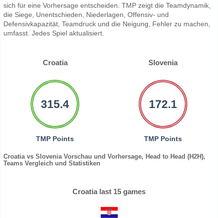
sich für eine Vorhersage entscheiden. TMP zeigt die Teamdynamik,
die Siege, Unentschieden, Niederlagen, Offensiv- und
Defensivkapazität, Teamdruck und die Neigung, Fehler zu machen,
umfasst. Jedes Spiel aktualisiert.
Croatia
Slovenia
315.4
172.1
TMP Points
TMP Points
Croatia vs Slovenia Vorschau und Vorhersage, Head to Head (H2H),
Teams Vergleich und Statistiken
Croatia last 15 games