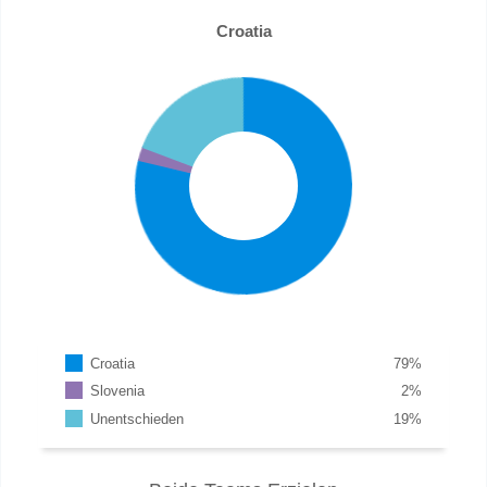
Croatia
Croatia
79
%
Slovenia
2
%
Unentschieden
19
%