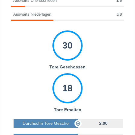
Auswärts Unentschieden
1/8
Auswärts Niederlagen
3/8
30
Tore Geschossen
18
Tore Erhalten
Durchschn Tore Geschossen
2.00