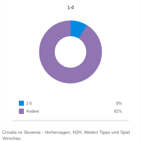
1-0
1-0
9
%
Andere
91
%
Croatia vs Slovenia - Vorhersagen, H2H, Wetten Tipps und Spiel
Vorschau