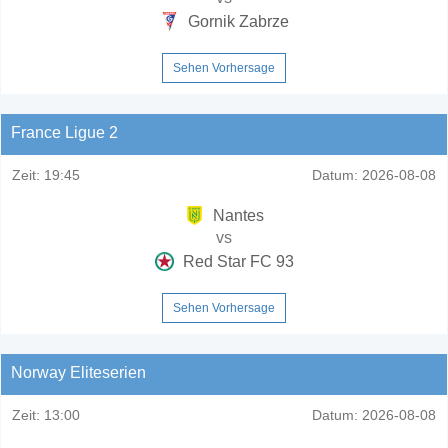
Gornik Zabrze
Sehen Vorhersage
France Ligue 2
Zeit:
19:45
Datum:
2026-08-08
Nantes
vs
Red Star FC 93
Sehen Vorhersage
Norway Eliteserien
Zeit:
13:00
Datum:
2026-08-08