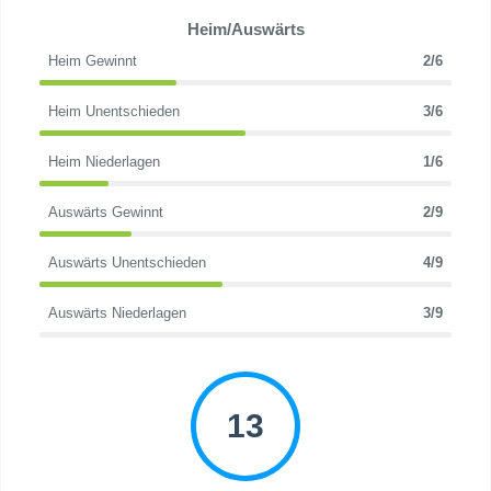
Heim/Auswärts
Heim Gewinnt
2/6
Heim Unentschieden
3/6
Heim Niederlagen
1/6
Auswärts Gewinnt
2/9
Auswärts Unentschieden
4/9
Auswärts Niederlagen
3/9
13