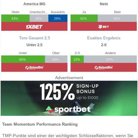
America MG
Nein
Heim
Unentschieden
Auswärts
Ja
Nein
43%
28%
29%
41%
59%
Tore Gesamt 2.5
Exaktes Ergebnis
Unter 2.5
2-0
Unter
Über
2-0
Andere
66%
34%
13%
87%
Advertisement
Team Momentum Performance Ranking
TMP-Punkte sind einer der wichtigsten Schlüsselfaktoren, wenn Sie