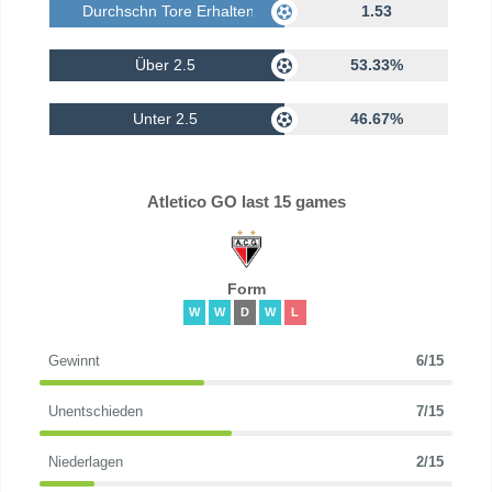
Durchschn Tore Erhalten
1.53
Über 2.5
53.33%
Unter 2.5
46.67%
Atletico GO last 15 games
Form
W
W
D
W
L
Gewinnt
6/15
Unentschieden
7/15
Niederlagen
2/15