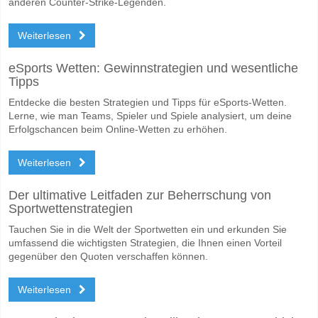
America MG für den Gewinner den Spiel, mit einer Wahrscheinlichkeit
anderen Counter-Strike-Legenden.
Werden beide Teams im Spiel punkten America MG v At
Weiterlesen
Nein für Beide Teams Erzielen, mit einem Prozentsatz von 59%.
eSports Wetten: Gewinnstrategien und wesentliche
Wofür ist die richtige Ergebnisprognose America MG v 
Tipps
Auf der riskanten Seite, können Sie das Korrektes Ergebnis von versu
Entdecke die besten Strategien und Tipps für eSports-Wetten.
Lerne, wie man Teams, Spieler und Spiele analysiert, um deine
Erfolgschancen beim Online-Wetten zu erhöhen.
Weiterlesen
Der ultimative Leitfaden zur Beherrschung von
Sportwettenstrategien
Tauchen Sie in die Welt der Sportwetten ein und erkunden Sie
umfassend die wichtigsten Strategien, die Ihnen einen Vorteil
gegenüber den Quoten verschaffen können.
Weiterlesen