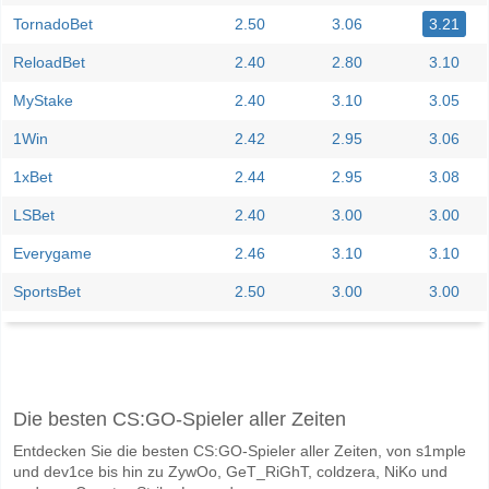
TornadoBet
2.50
3.06
3.21
ReloadBet
2.40
2.80
3.10
MyStake
2.40
3.10
3.05
1Win
2.42
2.95
3.06
1xBet
2.44
2.95
3.08
LSBet
2.40
3.00
3.00
Everygame
2.46
3.10
3.10
SportsBet
2.50
3.00
3.00
Facebook
Telegram
Instagram
Wann ist das Spiel zwischen America MG v Atletico GO
Die besten CS:GO-Spieler aller Zeiten
Das Spiel zwischen America MG v Atletico GO 09 June 2026 00:00.
Entdecken Sie die besten CS:GO-Spieler aller Zeiten, von s1mple
Wer ist das Lieblingsteam, zwischen dem zu gewinnen 
und dev1ce bis hin zu ZywOo, GeT_RiGhT, coldzera, NiKo und