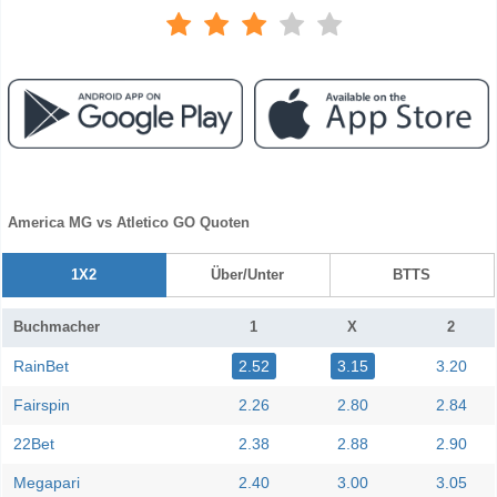
America MG vs Atletico GO Quoten
1X2
Über/Unter
BTTS
Buchmacher
1
X
2
RainBet
2.52
3.15
3.20
Fairspin
2.26
2.80
2.84
22Bet
2.38
2.88
2.90
Megapari
2.40
3.00
3.05