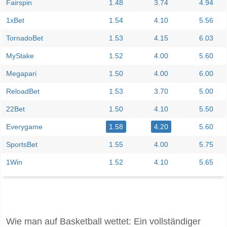
Fairspin
1.48
3.74
4.94
1xBet
1.54
4.10
5.56
TornadoBet
1.53
4.15
6.03
MyStake
1.52
4.00
5.60
Megapari
1.50
4.00
6.00
ReloadBet
1.53
3.70
5.00
22Bet
1.50
4.10
5.50
Everygame
1.58
4.20
5.60
SportsBet
1.55
4.00
5.75
1Win
1.52
4.10
5.65
Facebook
Telegram
Instagram
Wann ist das Spiel zwischen Universidad Catolica v Un
Wie man auf Basketball wettet: Ein vollständiger
Das Spiel zwischen Universidad Catolica v Universidad de Concepcio