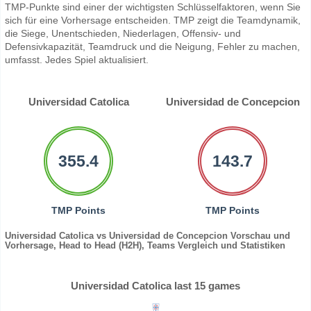
TMP-Punkte sind einer der wichtigsten Schlüsselfaktoren, wenn Sie
sich für eine Vorhersage entscheiden. TMP zeigt die Teamdynamik,
die Siege, Unentschieden, Niederlagen, Offensiv- und
Defensivkapazität, Teamdruck und die Neigung, Fehler zu machen,
umfasst. Jedes Spiel aktualisiert.
Universidad Catolica
Universidad de Concepcion
355.4
143.7
TMP Points
TMP Points
Universidad Catolica vs Universidad de Concepcion Vorschau und
Vorhersage, Head to Head (H2H), Teams Vergleich und Statistiken
Universidad Catolica last 15 games