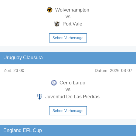
Wolverhampton
vs
Port Vale
Sehen Vorhersage
Uruguay Clausura
Zeit:
23:00
Datum:
2026-08-07
Cerro Largo
vs
Juventud De Las Piedras
Sehen Vorhersage
England EFL Cup