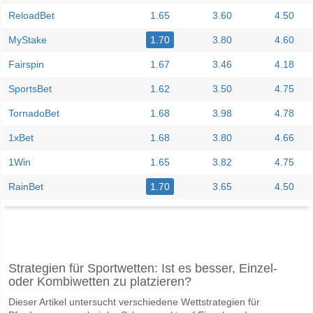
ReloadBet
1.65
3.60
4.50
MyStake
1.70
3.80
4.60
Fairspin
1.67
3.46
4.18
SportsBet
1.62
3.50
4.75
TornadoBet
1.68
3.98
4.78
1xBet
1.68
3.80
4.66
1Win
1.65
3.82
4.75
RainBet
1.70
3.65
4.50
Facebook
Telegram
Instagram
Wann ist das Spiel zwischen Varbergs BoIS FC v Norrb
Strategien für Sportwetten: Ist es besser, Einzel-
Das Spiel zwischen Varbergs BoIS FC v Norrby IF 10 June 2026 18:00
oder Kombiwetten zu platzieren?
Wer ist das Lieblingsteam, zwischen dem zu gewinnen i
Dieser Artikel untersucht verschiedene Wettstrategien für