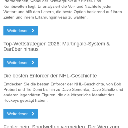
Varbergs BoIS FC für den Gewinner den Spiel, mit einer Wahrscheinli
Pferderennen, wobei der Schwerpunkt auf Einzel- und
Kombiwetten liegt. Er analysiert die Vor- und Nachteile jeder
Werden beide Teams im Spiel punkten Varbergs BoIS F
Wettart und hilft den Lesern, die beste Option basierend auf ihren
Zielen und ihrem Erfahrungsniveau zu wählen.
Ja für Beide Teams Erzielen, mit einem Prozentsatz von 57%.
Weiterlesen
Wofür ist die richtige Ergebnisprognose Varbergs BoIS 
Auf der riskanten Seite, können Sie das Korrektes Ergebnis von versu
Top-Wettstrategien 2026: Martingale-System &
Darüber hinaus
Weiterlesen
Die besten Enforcer der NHL-Geschichte
Entdecken Sie die besten Enforcer der NHL-Geschichte, von Bob
Probert und Tie Domi bis hin zu Dave Semenko, Dave Schultz und
anderen legendären Figuren, die die körperliche Identität des
Hockeys geprägt haben.
Weiterlesen
Fehler beim Sportwetten vermeiden: Der Weg zum