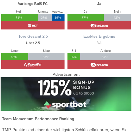
Varbergs BoIS FC
Ja
Heim
Unentschieden
Auswärts
Ja
Nein
61%
23%
16%
57%
43%
Tore Gesamt 2.5
Exaktes Ergebnis
Über 2.5
3-1
Unter
Über
3-1
Andere
43%
57%
16%
84%
Advertisement
Team Momentum Performance Ranking
TMP-Punkte sind einer der wichtigsten Schlüsselfaktoren, wenn Sie