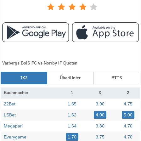
Varbergs BoIS FC vs Norrby IF Quoten
1X2
Über/Unter
BTTS
Buchmacher
1
X
2
22Bet
1.65
3.90
4.75
LSBet
1.62
4.00
5.00
Megapari
1.64
3.80
4.70
Everygame
1.70
3.75
4.70