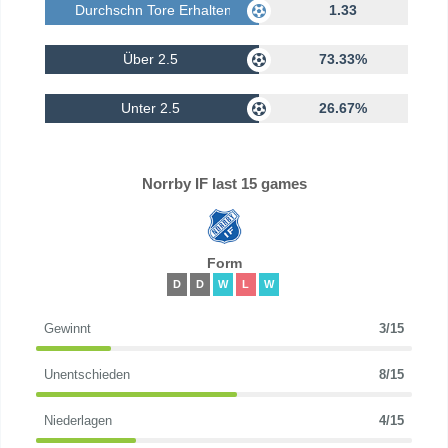
Durchschn Tore Erhalten
1.33
Über 2.5
73.33%
Unter 2.5
26.67%
Norrby IF last 15 games
Form
D
D
W
L
W
Gewinnt
3/15
Unentschieden
8/15
Niederlagen
4/15