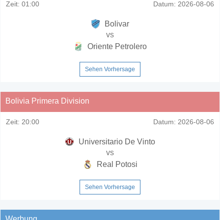
Zeit:
01:00
Datum:
2026-08-06
Bolivar
vs
Oriente Petrolero
Sehen Vorhersage
Bolivia Primera Division
Zeit:
20:00
Datum:
2026-08-06
Universitario De Vinto
vs
Real Potosi
Sehen Vorhersage
Werbung