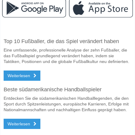
Facebook
Telegram
Instagram
Wann ist das Spiel zwischen ABB v Always Ready?
Top 10 Fußballer, die das Spiel verändert haben
Das Spiel zwischen ABB v Always Ready 30 May 2026 20:00.
Eine umfassende, professionelle Analyse der zehn Fußballer, die
Wer ist das Lieblingsteam, zwischen dem zu gewinnen 
das Fußballspiel grundlegend verändert haben, indem sie
Always Ready für den Gewinner den Spiel, mit einer Wahrscheinlichke
Taktiken, Positionen und die globale Fußballkultur neu definierten.
Werden beide Teams im Spiel punkten ABB v Always R
Weiterlesen
Ja für Beide Teams Erzielen, mit einem Prozentsatz von 66%.
Beste südamerikanische Handballspieler
Wofür ist die richtige Ergebnisprognose ABB v Always 
Entdecken Sie die südamerikanischen Handballlegenden, die den
Auf der riskanten Seite, können Sie das Korrektes Ergebnis von versu
Sport durch Spitzenleistungen, europäische Karrieren, Erfolge mit
Nationalmannschaften und nachhaltigen Einfluss geprägt haben.
Weiterlesen