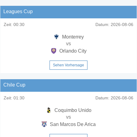
Leagues Cup
Zeit:
00:30
Datum:
2026-08-06
Monterrey
vs
Orlando City
Sehen Vorhersage
Chile Cup
Zeit:
01:30
Datum:
2026-08-06
Coquimbo Unido
vs
San Marcos De Arica