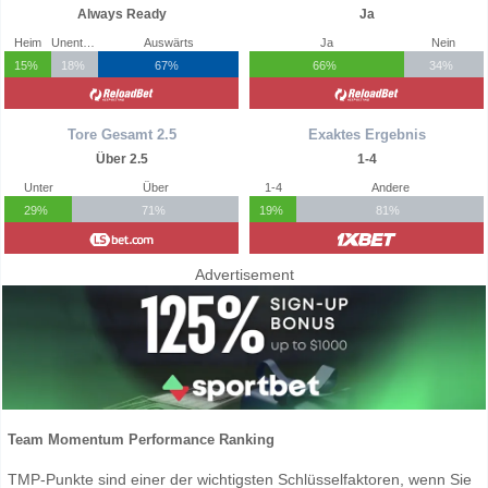
Always Ready
Ja
Heim
Unentschieden
Auswärts
Ja
Nein
15%
18%
67%
66%
34%
Tore Gesamt 2.5
Exaktes Ergebnis
Über 2.5
1-4
Unter
Über
1-4
Andere
29%
71%
19%
81%
Advertisement
Team Momentum Performance Ranking
TMP-Punkte sind einer der wichtigsten Schlüsselfaktoren, wenn Sie