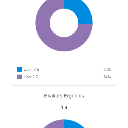
Unter 2.5
26
%
Über 2.5
74
%
Exaktes Ergebnis
1-4