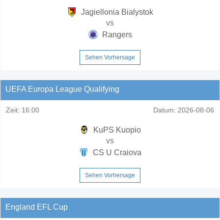
Jagiellonia Bialystok
vs
Rangers
Sehen Vorhersage
UEFA Europa League Qualifying
Zeit:
16:00
Datum:
2026-08-06
KuPS Kuopio
vs
CS U Craiova
Sehen Vorhersage
England EFL Cup