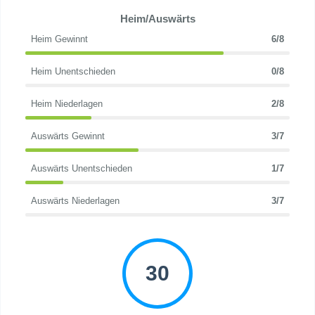
Heim/Auswärts
Heim Gewinnt
6/8
Heim Unentschieden
0/8
Heim Niederlagen
2/8
Auswärts Gewinnt
3/7
Auswärts Unentschieden
1/7
Auswärts Niederlagen
3/7
30