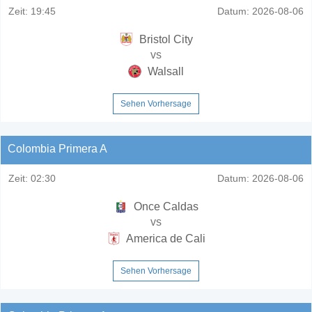
Zeit:
19:45
Datum:
2026-08-06
Bristol City
vs
Walsall
Sehen Vorhersage
Colombia Primera A
Zeit:
02:30
Datum:
2026-08-06
Once Caldas
vs
America de Cali
Sehen Vorhersage