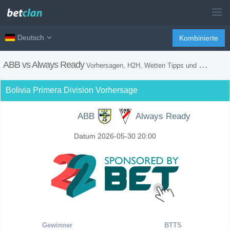
Deutsch
Kombinierte
ABB vs Always Ready
Vorhersagen, H2H, Wetten Tipps und Spiel Vorschau
Bolivia Primera Division Vorhersage
ABB
Always Ready
Datum 2026-05-30 20:00
Gewinner
BTTS