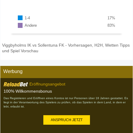
1-4
17
%
Andere
83
%
Viggbyholms IK vs Sollentuna FK - Vorhersagen, H2H, Wetten Tipps
und Spiel Vorschau
Werbung
Eröffnungsangebot
100% Willkommensbonus
Das Registrieren und Eröffnen eines Kontos ist nur Personen über 18 Jahren gestattet. Es
liegt in der Verantwortung des Spielers zu prüfen, ob das Spielen in dem Land, in dem er
lebt, erlaubt ist.
ANSPRUCH JETZT