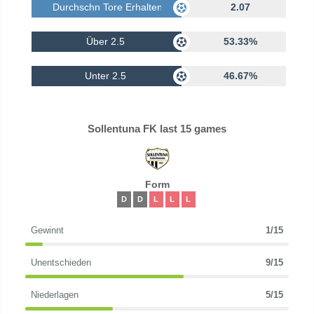
Durchschn Tore Erhalten
2.07
Über 2.5
53.33%
Unter 2.5
46.67%
Sollentuna FK last 15 games
Form
D
D
L
L
L
Gewinnt
1/15
Unentschieden
9/15
Niederlagen
5/15