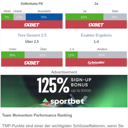
Sollentuna FK
Ja
Heim
Unentschieden
Auswärts
Ja
Nein
7%
17%
76%
62%
38%
Tore Gesamt 2.5
Exaktes Ergebnis
Über 2.5
1-4
Unter
Über
1-4
Andere
38%
62%
12%
88%
Advertisement
Team Momentum Performance Ranking
TMP-Punkte sind einer der wichtigsten Schlüsselfaktoren, wenn Sie