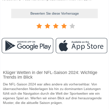
Bewerten Sie diese Vorhersage
Facebook
Telegram
Instagram
Wann ist das Spiel zwischen Viggbyholms IK v Sollent
Klüger Wetten in der NFL-Saison 2024: Wichtige
Das Spiel zwischen Viggbyholms IK v Sollentuna FK 03 June 2026 18:
Trends im Blick
Wer ist das Lieblingsteam, zwischen dem zu gewinnen i
Die NFL-Saison 2024 war alles andere als vorhersehbar. Von
Sollentuna FK für den Gewinner den Spiel, mit einer Wahrscheinlichke
überraschenden Niederlagen bis hin zu dominanten Leistungen
fühlt sich die Navigation durch die Welt der Sportwetten wie ein
Werden beide Teams im Spiel punkten Viggbyholms IK 
eigenes Spiel an. Werfen wir einen Blick auf drei herausragende
Muster, die die aktuelle Saison prägen.
Ja für Beide Teams Erzielen, mit einem Prozentsatz von 62%.