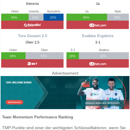
Almeria
Ja
Heim
Unentschieden
Auswärts
Ja
Nein
44%
24%
32%
65%
35%
Tore Gesamt 2.5
Exaktes Ergebnis
Über 2.5
3-1
Unter
Über
3-1
Andere
39%
61%
18%
82%
Advertisement
Team Momentum Performance Ranking
TMP-Punkte sind einer der wichtigsten Schlüsselfaktoren, wenn Sie