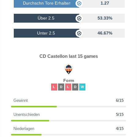
Durchschn Tore Erhalten
1.27
Über 2.5
53.33%
Unter 2.5
46.67%
CD Castellon last 15 games
Form
L
D
L
D
W
Gewinnt
6/15
Unentschieden
5/15
Niederlagen
4/15