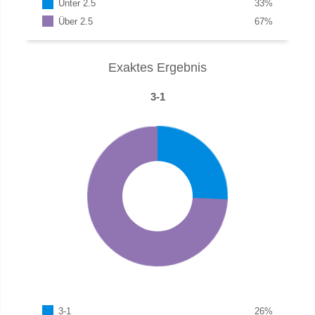
Unter 2.5
33
%
Über 2.5
67
%
Exaktes Ergebnis
3-1
3-1
26
%