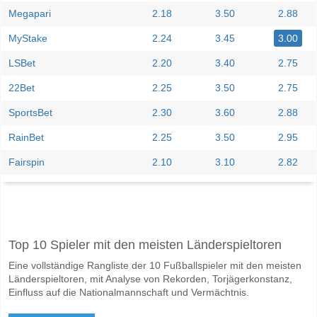
Megapari
2.18
3.50
2.88
MyStake
2.24
3.45
3.00
LSBet
2.20
3.40
2.75
22Bet
2.25
3.50
2.75
SportsBet
2.30
3.60
2.88
RainBet
2.25
3.50
2.95
Fairspin
2.10
3.10
2.82
Facebook
Telegram
Instagram
Wann ist das Spiel zwischen Almeria v CD Castellon?
Top 10 Spieler mit den meisten Länderspieltoren
Das Spiel zwischen Almeria v CD Castellon 09 June 2026 20:00.
Eine vollständige Rangliste der 10 Fußballspieler mit den meisten
Wer ist das Lieblingsteam, zwischen dem zu gewinnen i
Länderspieltoren, mit Analyse von Rekorden, Torjägerkonstanz,
Almeria für den Gewinner den Spiel, mit einer Wahrscheinlichkeit von
Einfluss auf die Nationalmannschaft und Vermächtnis.