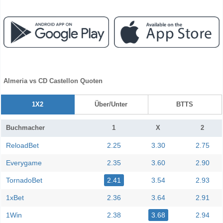
Almeria vs CD Castellon Quoten
1X2
Über/Unter
BTTS
Buchmacher
1
X
2
ReloadBet
2.25
3.30
2.75
Everygame
2.35
3.60
2.90
TornadoBet
2.41
3.54
2.93
1xBet
2.36
3.64
2.91
1Win
2.38
3.68
2.94