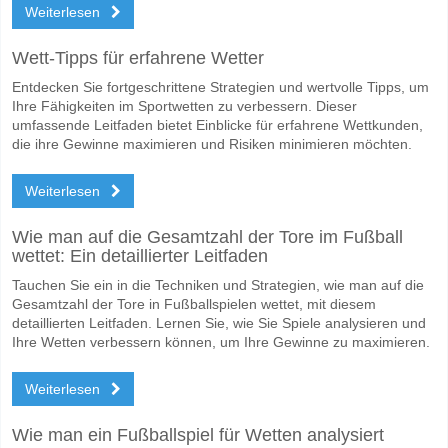
Werden beide Teams im Spiel punkten Almeria v CD Ca
Weiterlesen
Ja für Beide Teams Erzielen, mit einem Prozentsatz von 65%.
Wett-Tipps für erfahrene Wetter
Wofür ist die richtige Ergebnisprognose Almeria v CD C
Entdecken Sie fortgeschrittene Strategien und wertvolle Tipps, um
Auf der riskanten Seite, können Sie das Korrektes Ergebnis von versu
Ihre Fähigkeiten im Sportwetten zu verbessern. Dieser
umfassende Leitfaden bietet Einblicke für erfahrene Wettkunden,
die ihre Gewinne maximieren und Risiken minimieren möchten.
Weiterlesen
Wie man auf die Gesamtzahl der Tore im Fußball
wettet: Ein detaillierter Leitfaden
Tauchen Sie ein in die Techniken und Strategien, wie man auf die
Gesamtzahl der Tore in Fußballspielen wettet, mit diesem
detaillierten Leitfaden. Lernen Sie, wie Sie Spiele analysieren und
Ihre Wetten verbessern können, um Ihre Gewinne zu maximieren.
Weiterlesen
Wie man ein Fußballspiel für Wetten analysiert