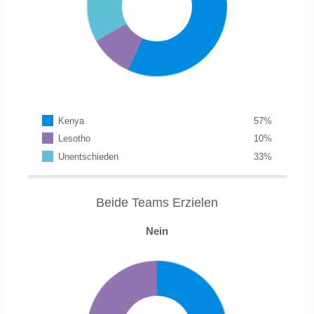
Kenya
57
%
Lesotho
10
%
Unentschieden
33
%
Beide Teams Erzielen
Nein