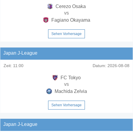
Cerezo Osaka
vs
Fagiano Okayama
Sehen Vorhersage
Japan J-League
Zeit:
11:00
Datum:
2026-08-08
FC Tokyo
vs
Machida Zelvia
Sehen Vorhersage
Japan J-League