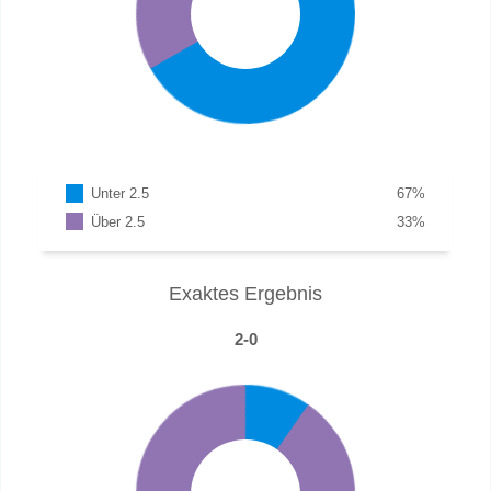
Unter 2.5
67
%
Über 2.5
33
%
Exaktes Ergebnis
2-0