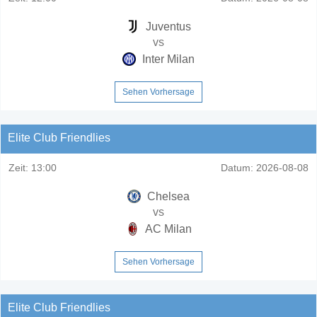
Juventus
vs
Inter Milan
Sehen Vorhersage
Elite Club Friendlies
Zeit:
13:00
Datum:
2026-08-08
Chelsea
vs
AC Milan
Sehen Vorhersage
Elite Club Friendlies