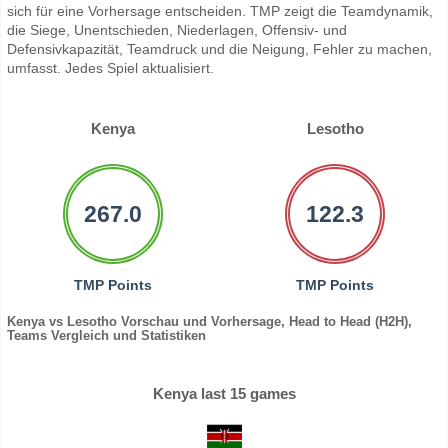
sich für eine Vorhersage entscheiden. TMP zeigt die Teamdynamik,
die Siege, Unentschieden, Niederlagen, Offensiv- und
Defensivkapazität, Teamdruck und die Neigung, Fehler zu machen,
umfasst. Jedes Spiel aktualisiert.
Kenya
Lesotho
267.0
122.3
TMP Points
TMP Points
Kenya vs Lesotho Vorschau und Vorhersage, Head to Head (H2H),
Teams Vergleich und Statistiken
Kenya last 15 games