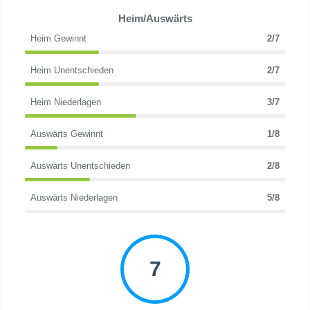
Heim/Auswärts
Heim Gewinnt
2/7
Heim Unentschieden
2/7
Heim Niederlagen
3/7
Auswärts Gewinnt
1/8
Auswärts Unentschieden
2/8
Auswärts Niederlagen
5/8
7