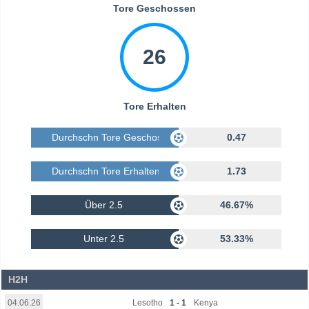
Tore Geschossen
26
Tore Erhalten
Durchschn Tore Geschossen
0.47
Durchschn Tore Erhalten
1.73
Über 2.5
46.67%
Unter 2.5
53.33%
H2H
Lesotho
1 - 1
Kenya
04.06.26