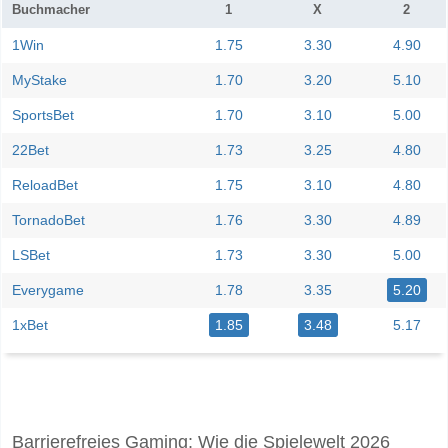
Buchmacher
1
X
2
1Win
1.75
3.30
4.90
MyStake
1.70
3.20
5.10
SportsBet
1.70
3.10
5.00
22Bet
1.73
3.25
4.80
ReloadBet
1.75
3.10
4.80
TornadoBet
1.76
3.30
4.89
LSBet
1.73
3.30
5.00
Everygame
1.78
3.35
5.20
1xBet
1.85
3.48
5.17
Facebook
Telegram
Instagram
Wann ist das Spiel zwischen Kenya v Lesotho?
Barrierefreies Gaming: Wie die Spielewelt 2026
Das Spiel zwischen Kenya v Lesotho 07 June 2026 14:00.