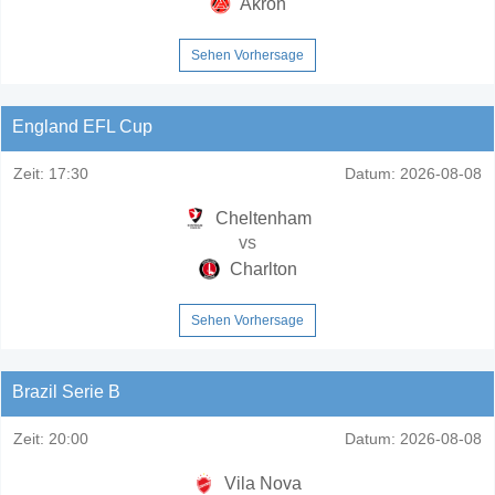
Akron
Sehen Vorhersage
England EFL Cup
Zeit:
17:30
Datum:
2026-08-08
Cheltenham
vs
Charlton
Sehen Vorhersage
Brazil Serie B
Zeit:
20:00
Datum:
2026-08-08
Vila Nova