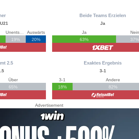
ner
Beide Teams Erzielen
 U21
Ja
Unentschieden
Auswärts
Ja
Nei
19%
20%
63%
37
mt 2.5
Exaktes Ergebnis
.5
3-1
Über
3-1
Andere
65%
18%
82%
Advertisement