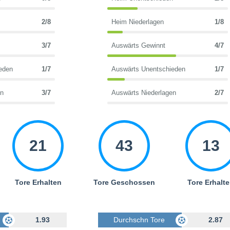
2/8
Heim Niederlagen
1/8
3/7
Auswärts Gewinnt
4/7
eden
1/7
Auswärts Unentschieden
1/7
en
3/7
Auswärts Niederlagen
2/7
21
43
13
Tore Erhalten
Tore Geschossen
Tore Erhalt
Geschossen
1.93
Durchschn Tore Geschossen
2.87