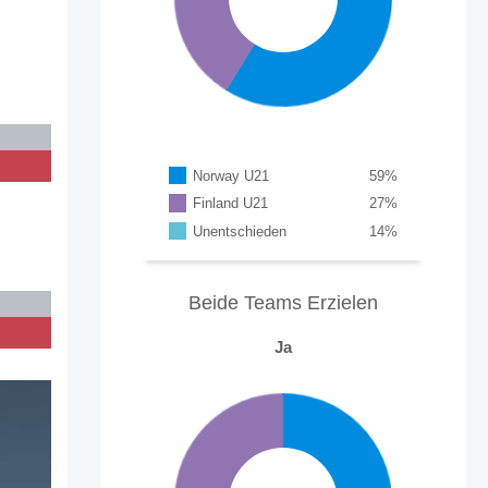
n
%
Norway U21
59
%
Finland U21
27
%
Unentschieden
14
%
Beide Teams Erzielen
Ja