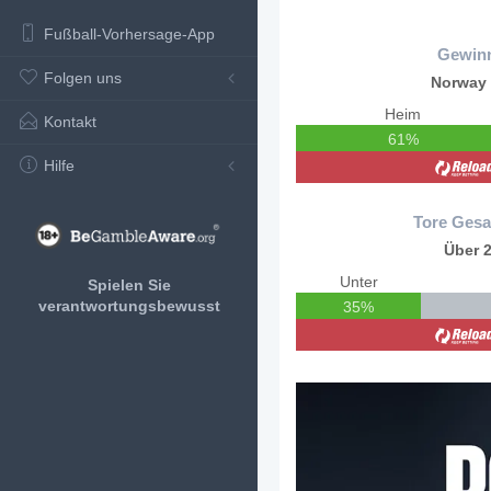
Fußball-Vorhersage-App
Gewin
Folgen uns
Norway
Heim
Kontakt
61%
Hilfe
Tore Gesa
Über 2
Unter
Spielen Sie
verantwortungsbewusst
35%