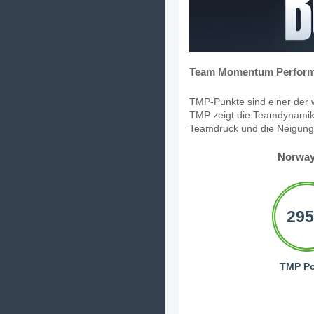
Team Momentum Perform
TMP-Punkte sind einer der w
TMP zeigt die Teamdynamik,
Teamdruck und die Neigung, 
Norway
295
TMP Po