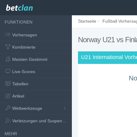
Startseite
Fußball Vorhersa
FUNKTIONEN
Vorhersagen
Norway U21 vs Fin
Kombinierte
U21 International Vor
Meisten Gestimmt
Live-Scores
No
Tabellen
Artikel
Wettwerkzeuge
Verletzungen und Suspensionen
MEHR