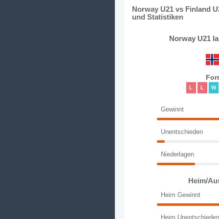
Norway U21 vs Finland U
und Statistiken
Norway U21 la
For
L
L
W
Gewinnt
Unentschieden
Niederlagen
Heim/Au
Heim Gewinnt
Heim Unentschiede