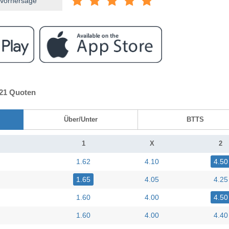
 Vorhersage
U21 Quoten
Über/Unter
BTTS
1
X
2
1.62
4.10
4.50
1.65
4.05
4.25
1.60
4.00
4.50
1.60
4.00
4.40