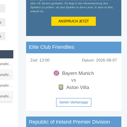
über 18 Jahren gestattet. Es liegt in der Verantwortung des
Spielers zu prüfen, ob das Spielen in dem Land, in dem er lebt,
erlaubt ist.
ANSPRUCH JETZT
%
%
Elite Club Friendlies
Zeit:
13:00
Datum:
2026-08-07
UEFA U21 Championship - Qualification
Bayern Munich
UEFA U21 Championship - Qualification
vs
UEFA U21 Championship - Qualification
Aston Villa
UEFA U21 Championship - Qualification
Sehen Vorhersage
Republic of Ireland Premier Division