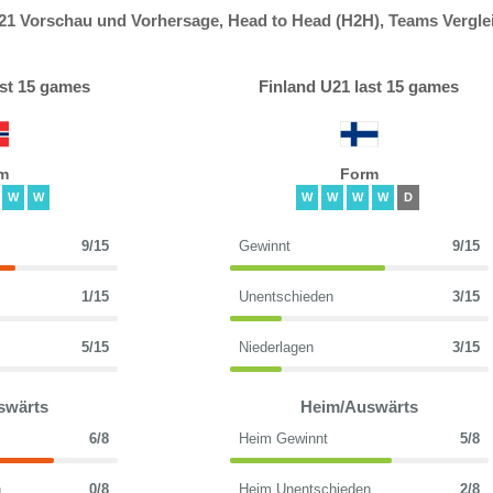
21 Vorschau und Vorhersage, Head to Head (H2H), Teams Vergle
st 15 games
Finland U21 last 15 games
m
Form
W
W
W
W
W
W
D
9/15
Gewinnt
9/15
1/15
Unentschieden
3/15
5/15
Niederlagen
3/15
swärts
Heim/Auswärts
6/8
Heim Gewinnt
5/8
n
0/8
Heim Unentschieden
2/8