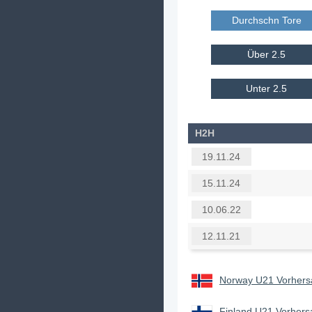
Durchschn Tore E
Über 2.5
Unter 2.5
H2H
19.11.24
15.11.24
10.06.22
12.11.21
Norway U21 Vorhersa
Finland U21 Vorhers