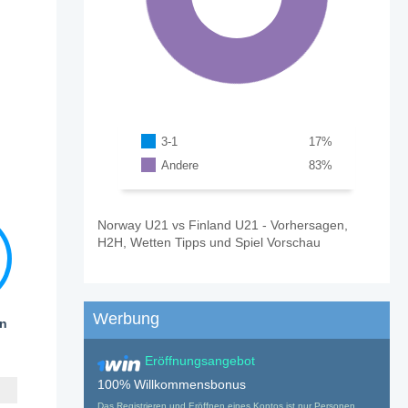
3-1
17
%
Andere
83
%
Norway U21 vs Finland U21 - Vorhersagen,
H2H, Wetten Tipps und Spiel Vorschau
Werbung
en
Eröffnungsangebot
100% Willkommensbonus
Das Registrieren und Eröffnen eines Kontos ist nur Personen