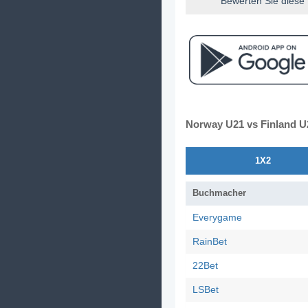
Bewerten Sie diese
Norway U21 vs Finland 
1X2
Buchmacher
Everygame
RainBet
22Bet
LSBet