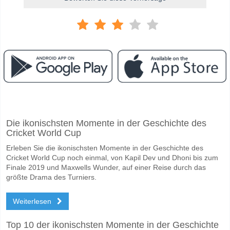
Facebook
Telegram
Instagram
Wann ist das Spiel zwischen San Antonio Bulo Bulo v 
Die ikonischsten Momente in der Geschichte des
Das Spiel zwischen San Antonio Bulo Bulo v ABB 12 June 2026 20:00.
Cricket World Cup
Wer ist das Lieblingsteam, zwischen dem zu gewinnen 
Erleben Sie die ikonischsten Momente in der Geschichte des
San Antonio Bulo Bulo für den Gewinner den Spiel, mit einer Wahrsche
Cricket World Cup noch einmal, von Kapil Dev und Dhoni bis zum
Finale 2019 und Maxwells Wunder, auf einer Reise durch das
Werden beide Teams im Spiel punkten San Antonio Bul
größte Drama des Turniers.
Ja für Beide Teams Erzielen, mit einem Prozentsatz von 69%.
Weiterlesen
Wofür ist die richtige Ergebnisprognose San Antonio B
Top 10 der ikonischsten Momente in der Geschichte
Auf der riskanten Seite, können Sie das Korrektes Ergebnis von versu