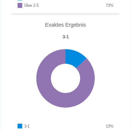
Über 2.5
73
%
Exaktes Ergebnis
3-1
3-1
13
%