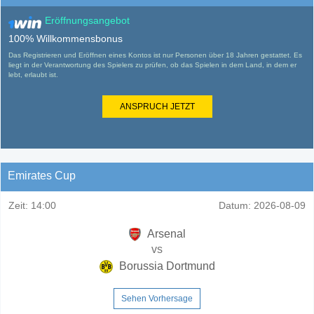
Eröffnungsangebot
100% Willkommensbonus
Das Registrieren und Eröffnen eines Kontos ist nur Personen über 18 Jahren gestattet. Es
liegt in der Verantwortung des Spielers zu prüfen, ob das Spielen in dem Land, in dem er
lebt, erlaubt ist.
ANSPRUCH JETZT
Emirates Cup
Zeit:
14:00
Datum:
2026-08-09
Arsenal
vs
Borussia Dortmund
Sehen Vorhersage