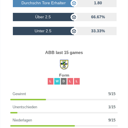
Durchschn Tore Erhalten
1.80
Über 2.5
66.67%
Unter 2.5
33.33%
ABB last 15 games
Form
L
W
D
L
L
Gewinnt
5/15
Unentschieden
1/15
Niederlagen
9/15