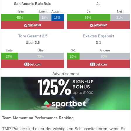
San Antonio Bulo Bulo
Ja
Heim
Unentschieden
Auswärts
Ja
Nein
65%
19%
16%
69%
31%
Tore Gesamt 2.5
Exaktes Ergebnis
Über 2.5
3-1
Unter
Über
3-1
Andere
27%
73%
20%
80%
Advertisement
Team Momentum Performance Ranking
TMP-Punkte sind einer der wichtigsten Schlüsselfaktoren, wenn Sie