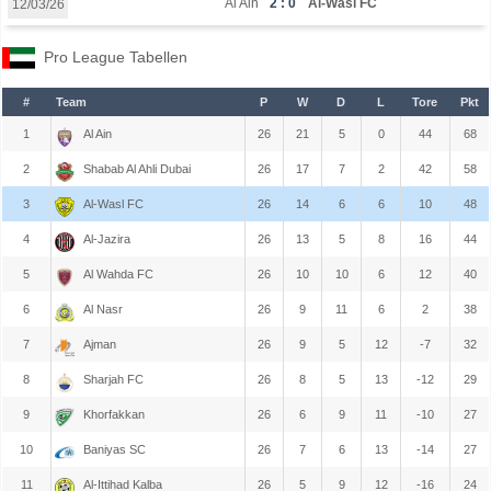
Al Ain
2 : 0
Al-Wasl FC
12/03/26
Pro League Tabellen
#
Team
P
W
D
L
Tore
Pkt
1
Al Ain
26
21
5
0
44
68
2
Shabab Al Ahli Dubai
26
17
7
2
42
58
3
Al-Wasl FC
26
14
6
6
10
48
4
Al-Jazira
26
13
5
8
16
44
5
Al Wahda FC
26
10
10
6
12
40
6
Al Nasr
26
9
11
6
2
38
7
Ajman
26
9
5
12
-7
32
8
Sharjah FC
26
8
5
13
-12
29
9
Khorfakkan
26
6
9
11
-10
27
10
Baniyas SC
26
7
6
13
-14
27
11
Al-Ittihad Kalba
26
5
9
12
-16
24