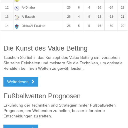
12
Al-Dhafra
26
6
4
16
-24
22
13
Al Bataeh
26
4
9
13
-13
21
14
Dibba Al-Fujairah
26
5
5
16
-30
20
Die Kunst des Value Betting
Tauchen Sie tief in das Konzept des Value Betting ein, verstehen
Sie seine Feinheiten und meistern Sie die Techniken, um optimale
Renditen bei Ihren Wetten zu gewährleisten.
Weiterlesen
Fußballwetten Prognosen
Erkundung der Techniken und Strategien hinter Fußballwetten
Prognosen, um Wettenden zu helfen, besser informierte
Entscheidungen zu treffen.