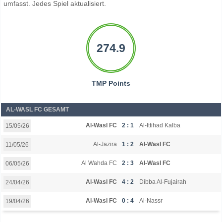
umfasst. Jedes Spiel aktualisiert.
274.9
TMP Points
AL-WASL FC GESAMT
Al-Wasl FC
2 : 1
Al-Ittihad Kalba
15/05/26
Al-Jazira
1 : 2
Al-Wasl FC
11/05/26
Al Wahda FC
2 : 3
Al-Wasl FC
06/05/26
Al-Wasl FC
4 : 2
Dibba Al-Fujairah
24/04/26
Al-Wasl FC
0 : 4
Al-Nassr
19/04/26