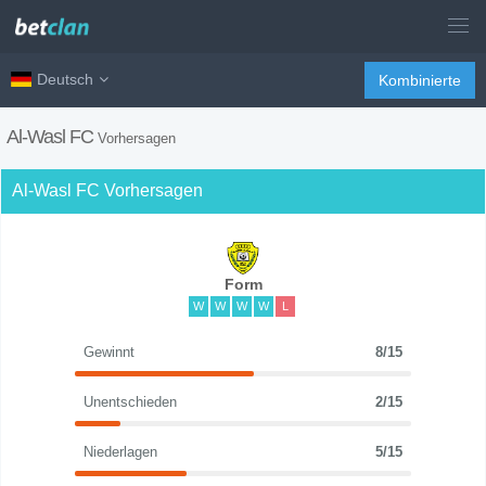
Deutsch
Kombinierte
Al-Wasl FC
Vorhersagen
Al-Wasl FC Vorhersagen
Form
W
W
W
W
L
Gewinnt
8/15
Unentschieden
2/15
Niederlagen
5/15