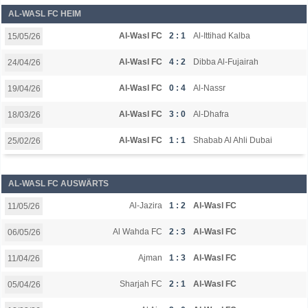
AL-WASL FC HEIM
Al-Wasl FC
2 : 1
Al-Ittihad Kalba
15/05/26
Al-Wasl FC
4 : 2
Dibba Al-Fujairah
24/04/26
Al-Wasl FC
0 : 4
Al-Nassr
19/04/26
Al-Wasl FC
3 : 0
Al-Dhafra
18/03/26
Al-Wasl FC
1 : 1
Shabab Al Ahli Dubai
25/02/26
AL-WASL FC AUSWÄRTS
Al-Jazira
1 : 2
Al-Wasl FC
11/05/26
Al Wahda FC
2 : 3
Al-Wasl FC
06/05/26
Ajman
1 : 3
Al-Wasl FC
11/04/26
Sharjah FC
2 : 1
Al-Wasl FC
05/04/26