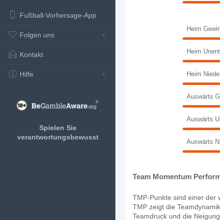
Fußball-Vorhersage-App
Heim Gewin
Folgen uns
Heim Unent
Kontakt
Hilfe
Heim Niede
Auswärts G
Auswärts U
Spielen Sie
verantwortungsbewusst
Auswärts N
Team Momentum Perform
TMP-Punkte sind einer der w
TMP zeigt die Teamdynamik,
Teamdruck und die Neigung, 