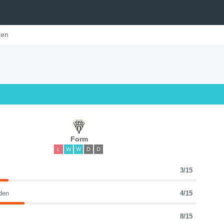
gen
Form
L
W
W
D
D
3/15
den
4/15
8/15