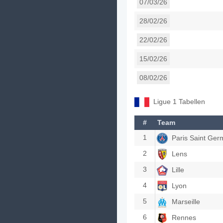
07/03/26
28/02/26
22/02/26
15/02/26
08/02/26
Ligue 1 Tabellen
#
Team
1
Paris Saint Ger
2
Lens
3
Lille
4
Lyon
5
Marseille
6
Rennes