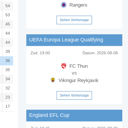
Rangers
54
53
Sehen Vorhersage
45
44
UEFA Europa League Qualifying
44
39
Zeit:
19:00
Datum:
2026-08-06
36
FC Thun
35
vs
34
Vikingur Reykjavik
32
Sehen Vorhersage
23
17
England EFL Cup