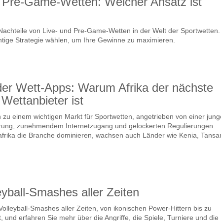
. Pre-Game-Wetten: Welcher Ansatz ist
 Nachteile von Live- und Pre-Game-Wetten in der Welt der Sportwetten.
chtige Strategie wählen, um Ihre Gewinne zu maximieren.
der Wett-Apps: Warum Afrika der nächste
 Wettanbieter ist
ch zu einem wichtigen Markt für Sportwetten, angetrieben von einer jung
erung, zunehmendem Internetzugang und gelockerten Regulierungen.
frika die Branche dominieren, wachsen auch Länder wie Kenia, Tansa
eyball-Smashes aller Zeiten
olleyball-Smashes aller Zeiten, von ikonischen Power-Hittern bis zu
, und erfahren Sie mehr über die Angriffe, die Spiele, Turniere und die