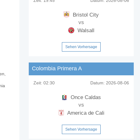
Zeit:
19:45
Datum:
2026-08-06
Bristol City
vs
Walsall
Sehen Vorhersage
Colombia Primera A
en,
Zeit:
02:30
Datum:
2026-08-06
nia
Once Caldas
vs
America de Cali
Sehen Vorhersage