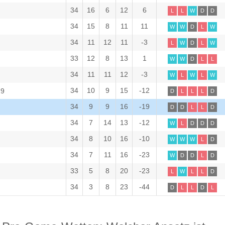
34
16
6
12
6
L
L
W
D
D
34
15
8
11
11
W
W
D
L
W
34
11
12
11
-3
L
W
D
L
W
33
12
8
13
1
W
W
D
L
L
34
11
11
12
-3
W
L
W
L
W
34
10
9
15
-12
29
D
L
L
L
D
34
9
9
16
-19
D
D
L
L
D
34
7
14
13
-12
W
L
D
D
D
34
8
10
16
-10
W
W
W
L
D
34
7
11
16
-23
W
D
D
L
D
33
5
8
20
-23
L
W
L
L
D
34
3
8
23
-44
D
L
L
D
L