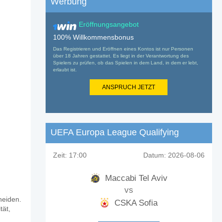
Werbung
Eröffnungsangebot
100% Willkommensbonus
Das Registrieren und Eröffnen eines Kontos ist nur Personen
über 18 Jahren gestattet. Es liegt in der Verantwortung des
Spielers zu prüfen, ob das Spielen in dem Land, in dem er lebt,
erlaubt ist.
ANSPRUCH JETZT
UEFA Europa League Qualifying
Zeit:
17:00
Datum:
2026-08-06
Maccabi Tel Aviv
vs
heiden.
CSKA Sofia
tät,