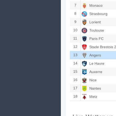
7
Monaco
8
Strasbourg
9
Lorient
10
Toulouse
11
Paris FC
12
Stade Brestois 
13
Angers
14
Le Havre
15
Auxerre
16
Nice
17
Nantes
18
Metz