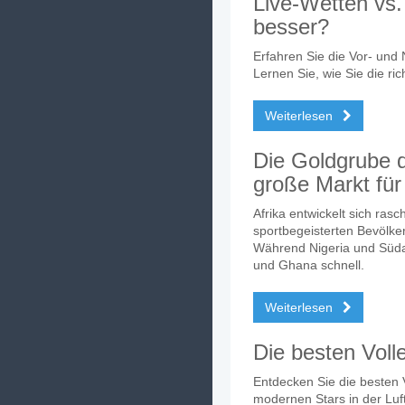
Live-Wetten vs
besser?
Erfahren Sie die Vor- und
Lernen Sie, wie Sie die ri
Weiterlesen
Die Goldgrube 
große Markt für
Afrika entwickelt sich ras
sportbegeisterten Bevölk
Während Nigeria und Süda
und Ghana schnell.
Weiterlesen
Die besten Voll
Entdecken Sie die besten V
modernen Stars in der Luft