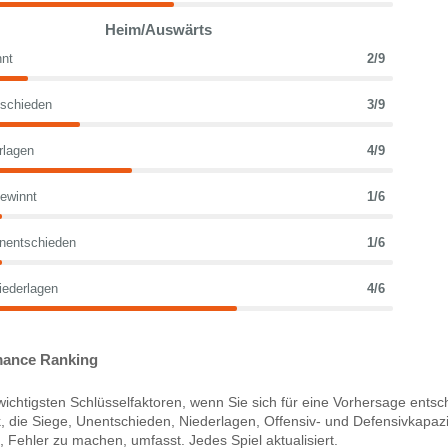
Heim/Auswärts
nt
2/9
schieden
3/9
rlagen
4/9
ewinnt
1/6
nentschieden
1/6
iederlagen
4/6
ance Ranking
ichtigsten Schlüsselfaktoren, wenn Sie sich für eine Vorhersage entsc
 die Siege, Unentschieden, Niederlagen, Offensiv- und Defensivkapazi
Fehler zu machen, umfasst. Jedes Spiel aktualisiert.