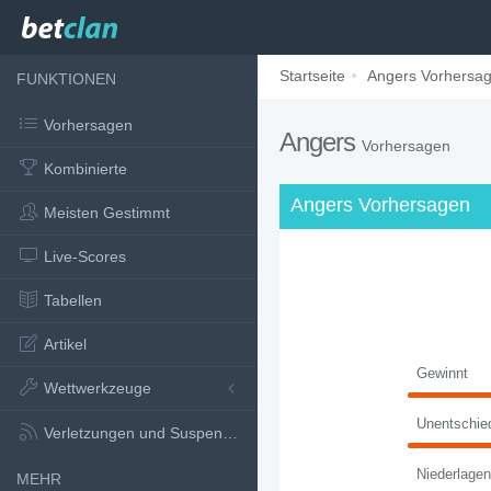
Startseite
Angers Vorhersa
FUNKTIONEN
Vorhersagen
Angers
Vorhersagen
Kombinierte
Angers Vorhersagen
Meisten Gestimmt
Live-Scores
Tabellen
Artikel
Gewinnt
Wettwerkzeuge
Unentschie
Verletzungen und Suspensionen
Niederlagen
MEHR