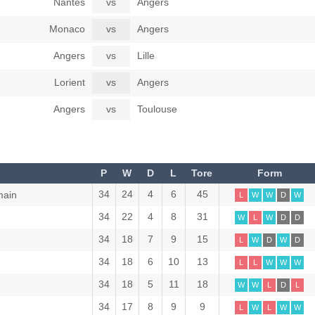
Nantes
vs
Angers
Monaco
vs
Angers
Angers
vs
Lille
Lorient
vs
Angers
Angers
vs
Toulouse
P
W
D
L
Tore
Form
34
24
4
6
45
main
L
W
W
D
W
34
22
4
8
31
W
L
W
D
D
34
18
7
9
15
L
W
D
W
D
34
18
6
10
13
L
L
W
W
W
34
18
5
11
18
W
W
L
D
L
34
17
8
9
9
L
W
L
W
W