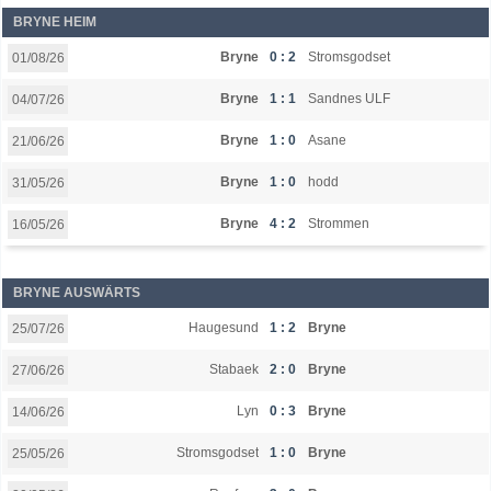
BRYNE HEIM
Bryne
0 : 2
Stromsgodset
01/08/26
Bryne
1 : 1
Sandnes ULF
04/07/26
Bryne
1 : 0
Asane
21/06/26
Bryne
1 : 0
hodd
31/05/26
Bryne
4 : 2
Strommen
16/05/26
BRYNE AUSWÄRTS
Haugesund
1 : 2
Bryne
25/07/26
Stabaek
2 : 0
Bryne
27/06/26
Lyn
0 : 3
Bryne
14/06/26
Stromsgodset
1 : 0
Bryne
25/05/26