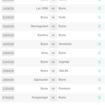
vs
Lyn 1896
Bryne
14/06/26
vs
Bryne
Hodd
31/05/26
vs
Stromsgodset
Bryne
25/05/26
vs
Raufoss
Bryne
20/05/26
vs
Bryne
Strommen
16/05/26
vs
Moss
Bryne
10/05/26
vs
Bryne
Sogndal
01/05/26
vs
Bryne
Odd BK
25/04/26
vs
Egersunds
Bryne
19/04/26
vs
Bryne
Ranheim
12/04/26
vs
Kongsvinger
Bryne
07/04/26