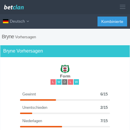
Deutsch
Kombinierte
Bryne
Vorhersagen
Bryne Vorhersagen
Form
L
W
D
L
W
Gewinnt
6/15
Unentschieden
2/15
Niederlagen
7/15