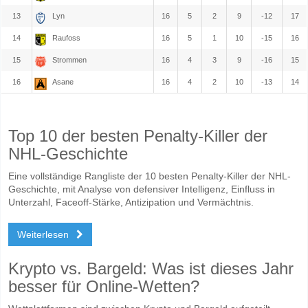
13
Lyn
16
5
2
9
-12
17
14
Raufoss
16
5
1
10
-15
16
15
Strommen
16
4
3
9
-16
15
16
Asane
16
4
2
10
-13
14
Top 10 der besten Penalty-Killer der
NHL-Geschichte
Eine vollständige Rangliste der 10 besten Penalty-Killer der NHL-
Geschichte, mit Analyse von defensiver Intelligenz, Einfluss in
Unterzahl, Faceoff-Stärke, Antizipation und Vermächtnis.
Weiterlesen
Krypto vs. Bargeld: Was ist dieses Jahr
besser für Online-Wetten?