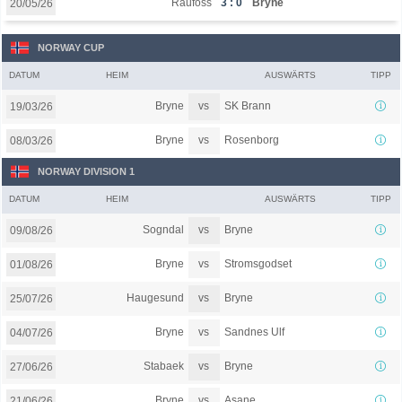
Raufoss
3 : 0
Bryne
20/05/26
NORWAY CUP
DATUM
HEIM
AUSWÄRTS
TIPP
vs
Bryne
SK Brann
19/03/26
vs
Bryne
Rosenborg
08/03/26
NORWAY DIVISION 1
DATUM
HEIM
AUSWÄRTS
TIPP
vs
Sogndal
Bryne
09/08/26
vs
Bryne
Stromsgodset
01/08/26
vs
Haugesund
Bryne
25/07/26
vs
Bryne
Sandnes Ulf
04/07/26
vs
Stabaek
Bryne
27/06/26
vs
Bryne
Asane
21/06/26