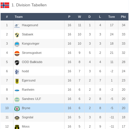
1. Division Tabellen
#
Team
P
W
D
L
Tore
Pkt
1
Haugesund
16
11
1
4
17
34
2
Stabaek
16
10
3
3
24
33
3
Kongsvinger
16
10
3
3
18
33
4
Stromsgodset
16
9
5
2
21
32
5
ODD Ballklubb
16
8
4
4
11
28
6
hodd
16
7
3
6
-2
24
7
Egersund
16
7
2
7
1
23
8
Ranheim
16
6
2
8
-2
20
9
Sandnes ULF
16
6
2
8
-5
20
10
Bryne
16
6
2
8
-5
20
11
Sogndal
16
5
3
8
-11
18
12
Moss
16
5
2
9
-11
17