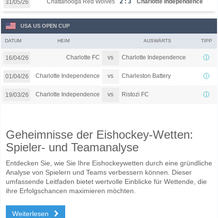
Chattanooga Red Wolves
2 : 3
Charlotte Independence
31/05/26
USA US OPEN CUP
DATUM
HEIM
AUSWÄRTS
TIPP
vs
Charlotte FC
Charlotte Independence
16/04/26
vs
Charlotte Independence
Charleston Battery
01/04/26
vs
Charlotte Independence
Ristozi FC
19/03/26
Geheimnisse der Eishockey-Wetten:
Spieler- und Teamanalyse
Entdecken Sie, wie Sie Ihre Eishockeywetten durch eine gründliche
Analyse von Spielern und Teams verbessern können. Dieser
umfassende Leitfaden bietet wertvolle Einblicke für Wettende, die
ihre Erfolgschancen maximieren möchten.
Weiterlesen