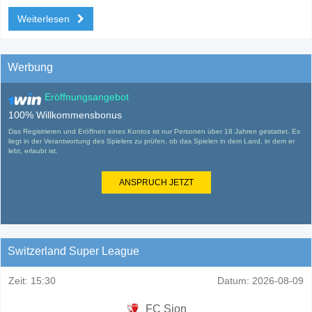
Weiterlesen
Werbung
Eröffnungsangebot
100% Willkommensbonus
Das Registrieren und Eröffnen eines Kontos ist nur Personen über 18 Jahren gestattet. Es
liegt in der Verantwortung des Spielers zu prüfen, ob das Spielen in dem Land, in dem er
lebt, erlaubt ist.
ANSPRUCH JETZT
Switzerland Super League
Zeit:
15:30
Datum:
2026-08-09
FC Sion