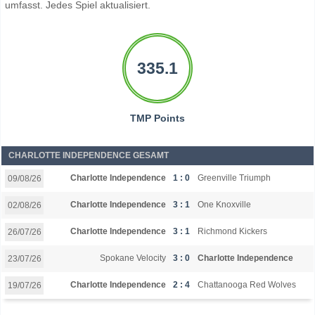
umfasst. Jedes Spiel aktualisiert.
335.1
TMP Points
CHARLOTTE INDEPENDENCE GESAMT
Charlotte Independence
1 : 0
Greenville Triumph
09/08/26
Charlotte Independence
3 : 1
One Knoxville
02/08/26
Charlotte Independence
3 : 1
Richmond Kickers
26/07/26
Spokane Velocity
3 : 0
Charlotte Independence
23/07/26
Charlotte Independence
2 : 4
Chattanooga Red Wolves
19/07/26