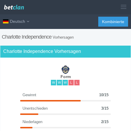
Deutsch
Kombinierte
Charlotte Independence
Vorhersagen
Charlotte Independence Vorhersagen
Form
W
W
W
L
L
Gewinnt
10/15
Unentschieden
3/15
Niederlagen
2/15