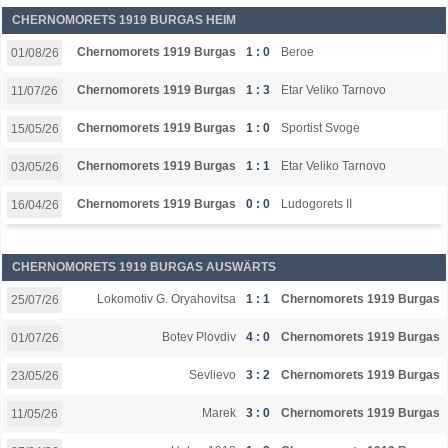
CHERNOMORETS 1919 BURGAS HEIM
Chernomorets 1919 Burgas
1 : 0
Beroe
01/08/26
Chernomorets 1919 Burgas
1 : 3
Etar Veliko Tarnovo
11/07/26
Chernomorets 1919 Burgas
1 : 0
Sportist Svoge
15/05/26
Chernomorets 1919 Burgas
1 : 1
Etar Veliko Tarnovo
03/05/26
Chernomorets 1919 Burgas
0 : 0
Ludogorets II
16/04/26
CHERNOMORETS 1919 BURGAS AUSWÄRTS
Lokomotiv G. Oryahovitsa
1 : 1
Chernomorets 1919 Burgas
25/07/26
Botev Plovdiv
4 : 0
Chernomorets 1919 Burgas
01/07/26
Sevlievo
3 : 2
Chernomorets 1919 Burgas
23/05/26
Marek
3 : 0
Chernomorets 1919 Burgas
11/05/26