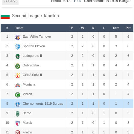
Hebar 1918
1 : 3
Chernomorets 1919 Burgas
27/04/26
Second League Tabellen
#
Team
P
W
D
L
Tore
Pkt
1
Etar Veliko Tarnovo
2
2
0
0
5
6
2
Spartak Pleven
2
2
0
0
3
6
3
Ludogorets II
2
2
0
0
2
6
4
Dobrudzha
2
1
1
0
4
4
5
CSKA Sofia II
2
1
1
0
3
4
6
Montana
2
1
1
0
2
4
7
Vihren
2
1
1
0
1
4
8
Chernomorets 1919 Burgas
2
1
1
0
1
4
9
Beroe
2
1
0
1
0
3
10
Marek
2
1
0
1
0
3
11
Fratria
2
1
0
1
0
3