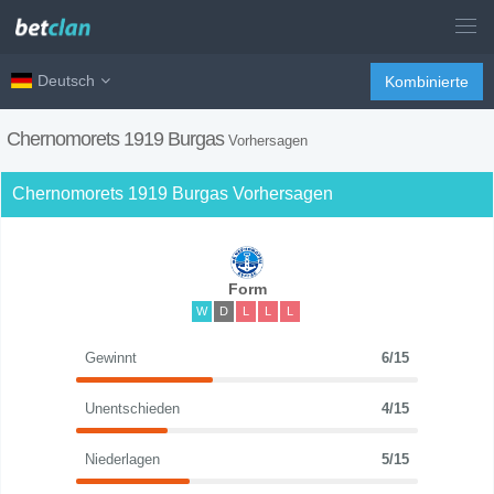
Deutsch
Kombinierte
Chernomorets 1919 Burgas
Vorhersagen
Chernomorets 1919 Burgas Vorhersagen
Form
W
D
L
L
L
Gewinnt
6/15
Unentschieden
4/15
Niederlagen
5/15