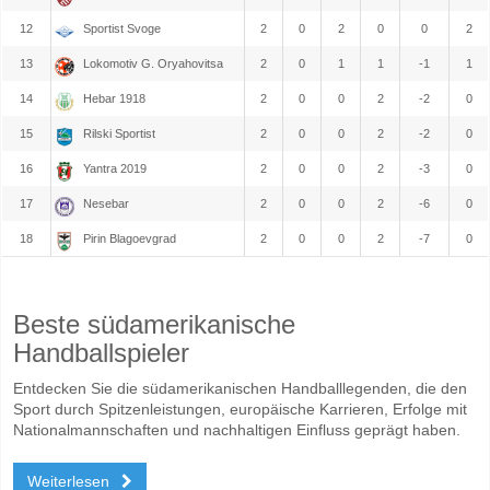
12
Sportist Svoge
2
0
2
0
0
2
13
Lokomotiv G. Oryahovitsa
2
0
1
1
-1
1
14
Hebar 1918
2
0
0
2
-2
0
15
Rilski Sportist
2
0
0
2
-2
0
16
Yantra 2019
2
0
0
2
-3
0
17
Nesebar
2
0
0
2
-6
0
18
Pirin Blagoevgrad
2
0
0
2
-7
0
Beste südamerikanische
Handballspieler
Entdecken Sie die südamerikanischen Handballlegenden, die den
Sport durch Spitzenleistungen, europäische Karrieren, Erfolge mit
Nationalmannschaften und nachhaltigen Einfluss geprägt haben.
Weiterlesen