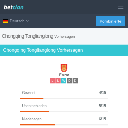
Deutsch
Kombinierte
Chongqing Tonglianglong
Vorhersagen
Chongqing Tonglianglong Vorhersagen
Form
L
L
W
D
D
Gewinnt
4/15
Unentschieden
5/15
Niederlagen
6/15