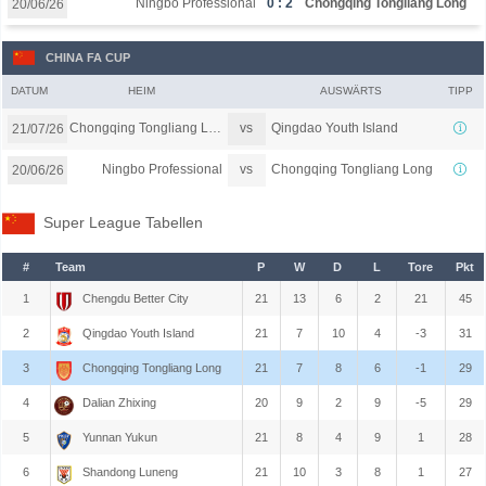
Ningbo Professional
0 : 2
Chongqing Tongliang Long
20/06/26
CHINA FA CUP
DATUM
HEIM
AUSWÄRTS
TIPP
vs
Chongqing Tongliang Long
Qingdao Youth Island
21/07/26
vs
Ningbo Professional
Chongqing Tongliang Long
20/06/26
Super League Tabellen
#
Team
P
W
D
L
Tore
Pkt
1
Chengdu Better City
21
13
6
2
21
45
2
Qingdao Youth Island
21
7
10
4
-3
31
3
Chongqing Tongliang Long
21
7
8
6
-1
29
4
Dalian Zhixing
20
9
2
9
-5
29
5
Yunnan Yukun
21
8
4
9
1
28
6
Shandong Luneng
21
10
3
8
1
27