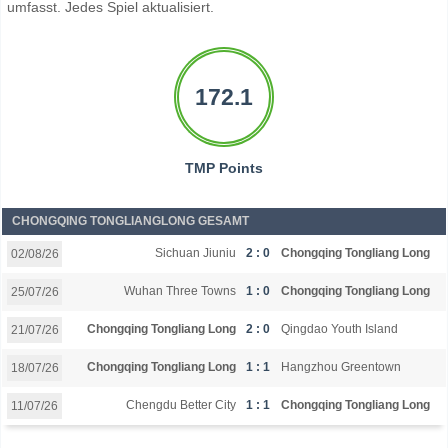
umfasst. Jedes Spiel aktualisiert.
172.1
TMP Points
CHONGQING TONGLIANGLONG GESAMT
Sichuan Jiuniu
2 : 0
Chongqing Tongliang Long
02/08/26
Wuhan Three Towns
1 : 0
Chongqing Tongliang Long
25/07/26
Chongqing Tongliang Long
2 : 0
Qingdao Youth Island
21/07/26
Chongqing Tongliang Long
1 : 1
Hangzhou Greentown
18/07/26
Chengdu Better City
1 : 1
Chongqing Tongliang Long
11/07/26