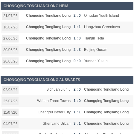
CHONGQING TONGLIANGLONG HEIM
Chongqing Tongliang Long
2 : 0
Qingdao Youth Island
21/07/26
Chongqing Tongliang Long
1 : 1
Hangzhou Greentown
18/07/26
Chongqing Tongliang Long
1 : 0
Tianjin Teda
27/06/26
Chongqing Tongliang Long
2 : 3
Beijing Guoan
30/05/26
Chongqing Tongliang Long
0 : 0
Yunnan Yukun
20/05/26
CHONGQING TONGLIANGLONG AUSWÄRTS
Sichuan Jiuniu
2 : 0
Chongqing Tongliang Long
02/08/26
Wuhan Three Towns
1 : 0
Chongqing Tongliang Long
25/07/26
Chengdu Better City
1 : 1
Chongqing Tongliang Long
11/07/26
Shenyang Urban
3 : 1
Chongqing Tongliang Long
04/07/26