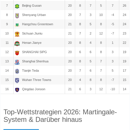
7
Beijing Guoan
20
8
7
5
7
26
8
Shenyang Urban
20
7
3
10
-4
24
9
Hangzhou Greentown
21
8
5
8
-5
24
10
Sichuan Jiuniu
21
7
2
12
-7
23
11
Henan Jianye
20
8
4
8
1
22
12
SHANGHAI SIPG
20
6
6
8
3
19
13
Shanghai Shenhua
20
8
5
7
3
19
14
Tianjin Teda
20
7
6
7
5
17
15
Wuhan Three Towns
20
4
8
8
-7
15
16
Qingdao Jonoon
21
6
3
12
-10
14
Top-Wettstrategien 2026: Martingale-
System & Darüber hinaus