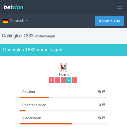
Deutsch
Kombinierte
Darlington 1883
Vorhersagen
Darlington 1883 Vorhersagen
Form
L
L
L
W
L
Gewinnt
5/15
Unentschieden
1/15
Niederlagen
9/15