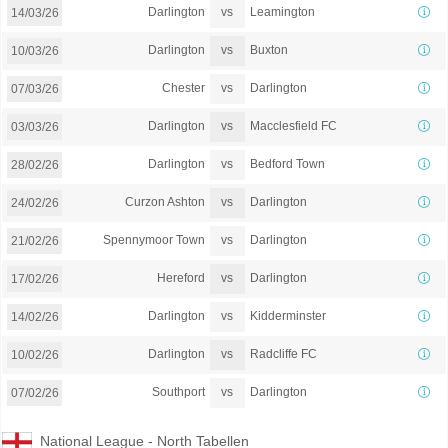
vs
Darlington
Leamington
14/03/26
vs
Darlington
Buxton
10/03/26
vs
Chester
Darlington
07/03/26
vs
Darlington
Macclesfield FC
03/03/26
vs
Darlington
Bedford Town
28/02/26
vs
Curzon Ashton
Darlington
24/02/26
vs
Spennymoor Town
Darlington
21/02/26
vs
Hereford
Darlington
17/02/26
vs
Darlington
Kidderminster
14/02/26
vs
Darlington
Radcliffe FC
10/02/26
vs
Southport
Darlington
07/02/26
National League - North Tabellen