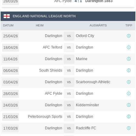
AFC Fylde
4 : 1
Darlington 1883
28/03/26
ENGLAND NATIONAL LEAGUE NORTH
DATUM
HEIM
AUSWÄRTS
TIPP
vs
Darlington
Oxford City
25/04/26
vs
AFC Telford
Darlington
18/04/26
vs
Darlington
Marine
11/04/26
vs
South Shields
Darlington
06/04/26
vs
Darlington
Scarborough Athletic
03/04/26
vs
AFC Fylde
Darlington
28/03/26
vs
Darlington
Kidderminster
24/03/26
vs
Peterborough Sports
Darlington
21/03/26
vs
Darlington
Radcliffe FC
17/03/26