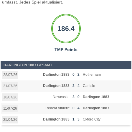
umfasst. Jedes Spiel aktualisiert.
186.4
TMP Points
DARLINGTON 1883 GESAMT
Darlington 1883
0 : 2
Rotherham
28/07/26
Darlington 1883
2 : 4
Carlisle
21/07/26
Newcastle
3 : 0
Darlington 1883
18/07/26
Redcar Athletic
0 : 4
Darlington 1883
11/07/26
Darlington 1883
1 : 3
Oxford City
25/04/26