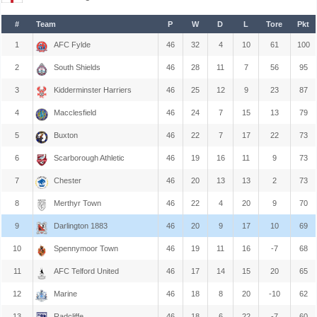
#
Team
P
W
D
L
Tore
Pkt
1
AFC Fylde
46
32
4
10
61
100
2
South Shields
46
28
11
7
56
95
3
Kidderminster Harriers
46
25
12
9
23
87
4
Macclesfield
46
24
7
15
13
79
5
Buxton
46
22
7
17
22
73
6
Scarborough Athletic
46
19
16
11
9
73
7
Chester
46
20
13
13
2
73
8
Merthyr Town
46
22
4
20
9
70
9
Darlington 1883
46
20
9
17
10
69
10
Spennymoor Town
46
19
11
16
-7
68
11
AFC Telford United
46
17
14
15
20
65
12
Marine
46
18
8
20
-10
62
13
Radcliffe
46
18
6
22
-7
60