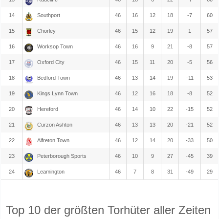
14
Southport
46
16
12
18
-7
60
15
Chorley
46
15
12
19
1
57
16
Worksop Town
46
16
9
21
-8
57
17
Oxford City
46
15
11
20
-5
56
18
Bedford Town
46
13
14
19
-11
53
19
Kings Lynn Town
46
12
16
18
-8
52
20
Hereford
46
14
10
22
-15
52
21
Curzon Ashton
46
13
13
20
-21
52
22
Alfreton Town
46
12
14
20
-33
50
23
Peterborough Sports
46
10
9
27
-45
39
24
Leamington
46
7
8
31
-49
29
Top 10 der größten Torhüter aller Zeiten