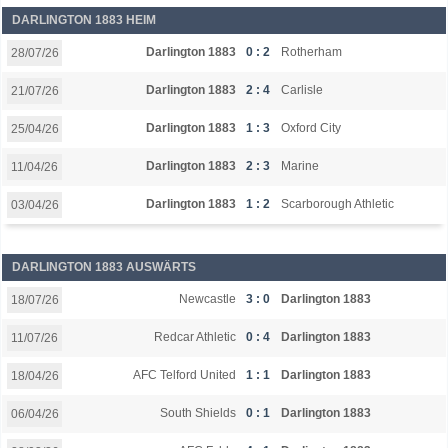
DARLINGTON 1883 HEIM
Darlington 1883
0 : 2
Rotherham
28/07/26
Darlington 1883
2 : 4
Carlisle
21/07/26
Darlington 1883
1 : 3
Oxford City
25/04/26
Darlington 1883
2 : 3
Marine
11/04/26
Darlington 1883
1 : 2
Scarborough Athletic
03/04/26
DARLINGTON 1883 AUSWÄRTS
Newcastle
3 : 0
Darlington 1883
18/07/26
Redcar Athletic
0 : 4
Darlington 1883
11/07/26
AFC Telford United
1 : 1
Darlington 1883
18/04/26
South Shields
0 : 1
Darlington 1883
06/04/26