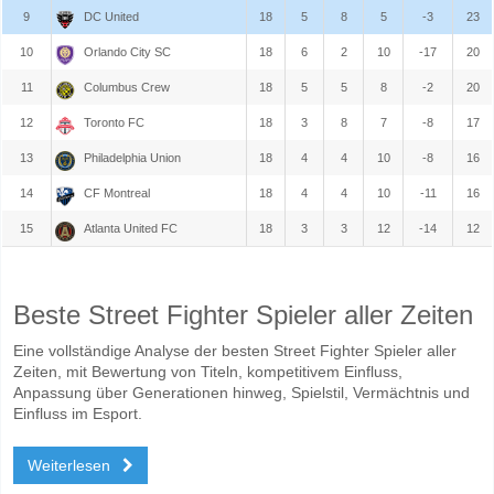
9
DC United
18
5
8
5
-3
23
10
Orlando City SC
18
6
2
10
-17
20
11
Columbus Crew
18
5
5
8
-2
20
12
Toronto FC
18
3
8
7
-8
17
13
Philadelphia Union
18
4
4
10
-8
16
14
CF Montreal
18
4
4
10
-11
16
15
Atlanta United FC
18
3
3
12
-14
12
Beste Street Fighter Spieler aller Zeiten
Eine vollständige Analyse der besten Street Fighter Spieler aller
Zeiten, mit Bewertung von Titeln, kompetitivem Einfluss,
Anpassung über Generationen hinweg, Spielstil, Vermächtnis und
Einfluss im Esport.
Weiterlesen