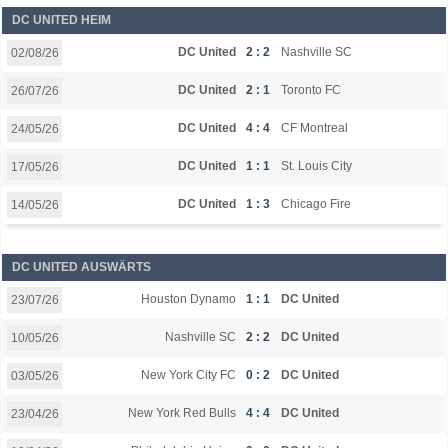
DC UNITED HEIM
DC United
2 : 2
Nashville SC
02/08/26
DC United
2 : 1
Toronto FC
26/07/26
DC United
4 : 4
CF Montreal
24/05/26
DC United
1 : 1
St. Louis City
17/05/26
DC United
1 : 3
Chicago Fire
14/05/26
DC UNITED AUSWÄRTS
Houston Dynamo
1 : 1
DC United
23/07/26
Nashville SC
2 : 2
DC United
10/05/26
New York City FC
0 : 2
DC United
03/05/26
New York Red Bulls
4 : 4
DC United
23/04/26