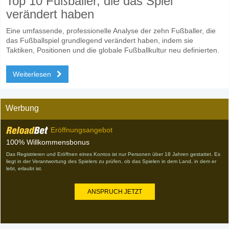
Top 10 Fußballer, die das Spiel
verändert haben
Eine umfassende, professionelle Analyse der zehn Fußballer, die
das Fußballspiel grundlegend verändert haben, indem sie
Taktiken, Positionen und die globale Fußballkultur neu definierten.
Weiterlesen
Werbung
Eröffnungsangebot
100% Willkommensbonus
Das Registrieren und Eröffnen eines Kontos ist nur Personen über 18 Jahren gestattet. Es
liegt in der Verantwortung des Spielers zu prüfen, ob das Spielen in dem Land, in dem er
lebt, erlaubt ist.
ANSPRUCH JETZT