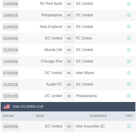
vs
NY Red Bulls
DC United
23/04/26
vs
Philadelphia
DC United
19/04/26
vs
New England
DC United
12/04/26
vs
DC United
FC Dallas
05/04/26
vs
Atlanta Utd
DC United
21/03/26
vs
Chicago Fire
DC United
15/03/26
vs
DC United
Inter Miami
07/03/26
vs
Austin FC
DC United
01/03/26
vs
DC United
Philadelphia
22/02/26
USA US OPEN CUP
DATUM
HEIM
AUSWÄRTS
TIPP
vs
DC United
One Knoxville SC
16/04/26