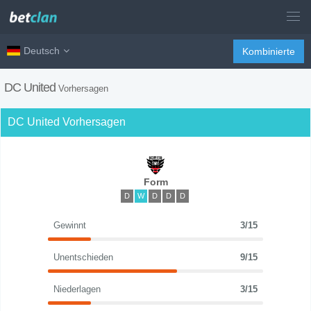
Deutsch
Kombinierte
DC United
Vorhersagen
DC United Vorhersagen
Form
D
W
D
D
D
Gewinnt
3/15
Unentschieden
9/15
Niederlagen
3/15