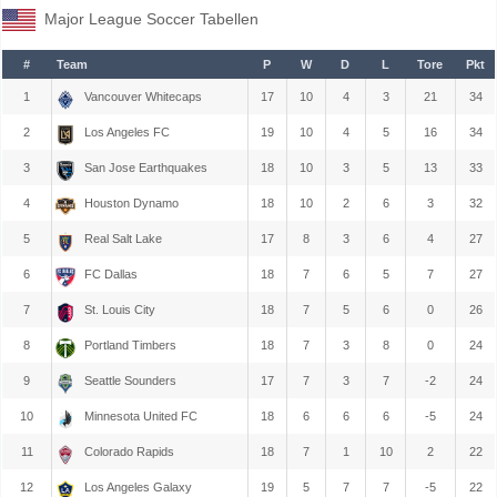
Major League Soccer Tabellen
#
Team
P
W
D
L
Tore
Pkt
1
Vancouver Whitecaps
17
10
4
3
21
34
2
Los Angeles FC
19
10
4
5
16
34
3
San Jose Earthquakes
18
10
3
5
13
33
4
Houston Dynamo
18
10
2
6
3
32
5
Real Salt Lake
17
8
3
6
4
27
6
FC Dallas
18
7
6
5
7
27
7
St. Louis City
18
7
5
6
0
26
8
Portland Timbers
18
7
3
8
0
24
9
Seattle Sounders
17
7
3
7
-2
24
10
Minnesota United FC
18
6
6
6
-5
24
11
Colorado Rapids
18
7
1
10
2
22
12
Los Angeles Galaxy
19
5
7
7
-5
22