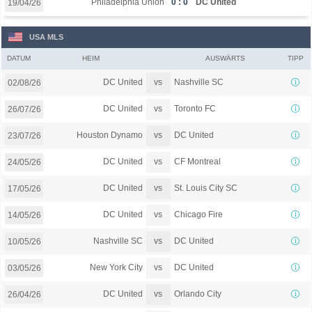
Philadelphia Union
0 : 0
DC United
19/04/26
USA MLS
DATUM
HEIM
AUSWÄRTS
TIPP
vs
DC United
Nashville SC
02/08/26
vs
DC United
Toronto FC
26/07/26
vs
Houston Dynamo
DC United
23/07/26
vs
DC United
CF Montreal
24/05/26
vs
DC United
St. Louis City SC
17/05/26
vs
DC United
Chicago Fire
14/05/26
vs
Nashville SC
DC United
10/05/26
vs
New York City
DC United
03/05/26
vs
DC United
Orlando City
26/04/26