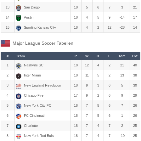
13
San Diego
18
5
6
7
3
21
14
Austin
18
4
5
9
-14
17
15
Sporting Kansas City
18
4
2
12
-28
14
Major League Soccer Tabellen
#
Team
P
W
D
L
Tore
Pkt
1
Nashville SC
18
12
4
2
21
40
2
Inter Miami
18
11
5
2
13
38
3
New England Revolution
18
9
3
6
5
30
4
Chicago Fire
17
9
2
6
9
29
5
New York City FC
18
7
5
6
7
26
6
FC Cincinnati
18
7
5
6
1
26
7
Charlotte
18
7
4
7
2
25
8
New York Red Bulls
18
7
4
7
-10
25