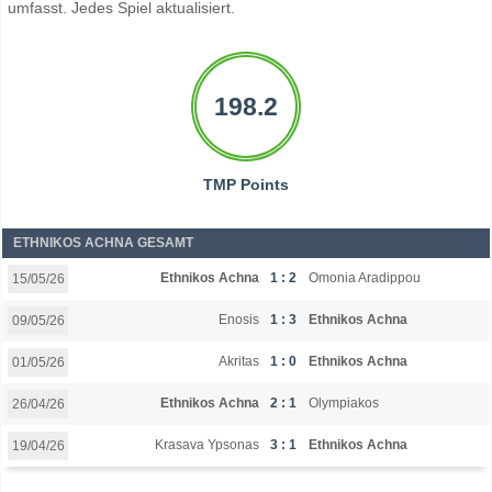
umfasst. Jedes Spiel aktualisiert.
198.2
TMP Points
ETHNIKOS ACHNA GESAMT
Ethnikos Achna
1 : 2
Omonia Aradippou
15/05/26
Enosis
1 : 3
Ethnikos Achna
09/05/26
Akritas
1 : 0
Ethnikos Achna
01/05/26
Ethnikos Achna
2 : 1
Olympiakos
26/04/26
Krasava Ypsonas
3 : 1
Ethnikos Achna
19/04/26