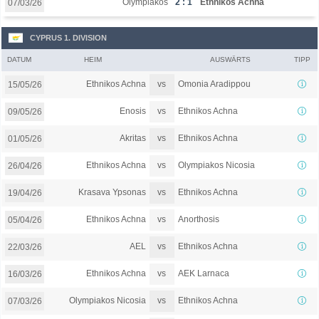
Olympiakos
2 : 1
Ethnikos Achna
07/03/26
CYPRUS 1. DIVISION
DATUM
HEIM
AUSWÄRTS
TIPP
vs
Ethnikos Achna
Omonia Aradippou
15/05/26
vs
Enosis
Ethnikos Achna
09/05/26
vs
Akritas
Ethnikos Achna
01/05/26
vs
Ethnikos Achna
Olympiakos Nicosia
26/04/26
vs
Krasava Ypsonas
Ethnikos Achna
19/04/26
vs
Ethnikos Achna
Anorthosis
05/04/26
vs
AEL
Ethnikos Achna
22/03/26
vs
Ethnikos Achna
AEK Larnaca
16/03/26
vs
Olympiakos Nicosia
Ethnikos Achna
07/03/26