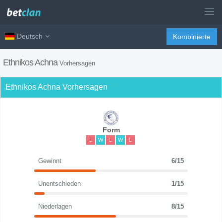
Deutsch
Kombinierte
Ethnikos Achna
Vorhersagen
Ethnikos Achna Vorhersagen
Form
L
W
L
W
L
Gewinnt
6/15
Unentschieden
1/15
Niederlagen
8/15