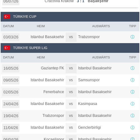
Cracovia Krakow
3 : 1
Başakşehir
06/07/26
TÜRKIYE CUP
DATUM
HEIM
AUSWÄRTS
TIPP
vs
Istanbul Basaksehir
Trabzonspor
03/03/26
TÜRKIYE SUPER LIG
DATUM
HEIM
AUSWÄRTS
TIPP
vs
Gaziantep FK
Istanbul Basaksehir
16/05/26
vs
Istanbul Basaksehir
Samsunspor
09/05/26
vs
Fenerbahce
Istanbul Basaksehir
02/05/26
vs
Istanbul Basaksehir
Kasimpasa
24/04/26
vs
Trabzonspor
Istanbul Basaksehir
19/04/26
vs
Istanbul Basaksehir
Genclerbirligi
11/04/26
vs
Kocaelispor
Istanbul Basaksehir
06/04/26