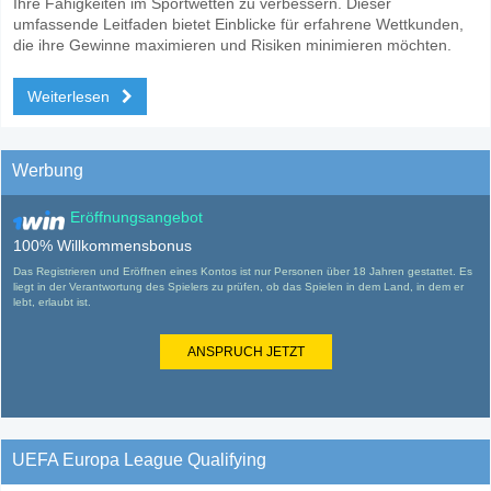
Ihre Fähigkeiten im Sportwetten zu verbessern. Dieser
umfassende Leitfaden bietet Einblicke für erfahrene Wettkunden,
die ihre Gewinne maximieren und Risiken minimieren möchten.
Weiterlesen
Werbung
Eröffnungsangebot
100% Willkommensbonus
Das Registrieren und Eröffnen eines Kontos ist nur Personen über 18 Jahren gestattet. Es
liegt in der Verantwortung des Spielers zu prüfen, ob das Spielen in dem Land, in dem er
lebt, erlaubt ist.
ANSPRUCH JETZT
UEFA Europa League Qualifying