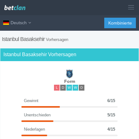
Deutsch
Kombinierte
Istanbul Basaksehir
Vorhersagen
Istanbul Basaksehir Vorhersagen
Form
L
D
W
W
D
Gewinnt
6/15
Unentschieden
5/15
Niederlagen
4/15