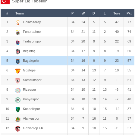
Süper Lig Tabellen
#
Team
P
W
D
L
Tore
Pkt
1
Galatasaray
34
24
5
5
47
77
2
Fenerbahçe
34
21
11
2
40
74
3
Trabzonspor
34
20
9
5
22
69
4
Beşiktaş
34
17
9
8
19
60
5
Başakşehir
34
16
9
9
23
57
6
Göztepe
34
14
13
7
10
55
7
Samsunspor
34
13
12
9
1
51
8
Rizespor
34
10
11
13
-6
41
9
Konyaspor
34
10
10
14
-7
40
10
Kocaelispor
34
9
10
15
-12
37
11
Alanyaspor
34
7
16
11
0
37
12
Gaziantep FK
34
9
10
15
-15
37