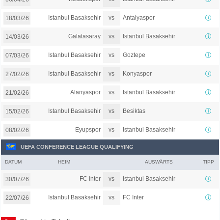
vs
Istanbul Basaksehir
Antalyaspor
18/03/26
vs
Galatasaray
Istanbul Basaksehir
14/03/26
vs
Istanbul Basaksehir
Goztepe
07/03/26
vs
Istanbul Basaksehir
Konyaspor
27/02/26
vs
Alanyaspor
Istanbul Basaksehir
21/02/26
vs
Istanbul Basaksehir
Besiktas
15/02/26
vs
Eyupspor
Istanbul Basaksehir
08/02/26
UEFA CONFERENCE LEAGUE QUALIFYING
DATUM
HEIM
AUSWÄRTS
TIPP
vs
FC Inter
Istanbul Basaksehir
30/07/26
vs
Istanbul Basaksehir
FC Inter
22/07/26