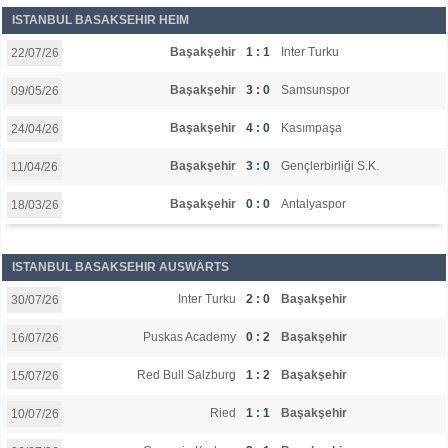
ISTANBUL BASAKSEHIR HEIM
Başakşehir
1 : 1
Inter Turku
22/07/26
Başakşehir
3 : 0
Samsunspor
09/05/26
Başakşehir
4 : 0
Kasımpaşa
24/04/26
Başakşehir
3 : 0
Gençlerbirliği S.K.
11/04/26
Başakşehir
0 : 0
Antalyaspor
18/03/26
ISTANBUL BASAKSEHIR AUSWÄRTS
Inter Turku
2 : 0
Başakşehir
30/07/26
Puskas Academy
0 : 2
Başakşehir
16/07/26
Red Bull Salzburg
1 : 2
Başakşehir
15/07/26
Ried
1 : 1
Başakşehir
10/07/26