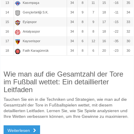
13
Kasımpaşa
34
8
11
15
-16
35
14
Gençlerbirliği S.K.
34
9
7
18
-11
34
15
Eyüpspor
34
8
9
17
-15
33
16
Antalyaspor
34
8
8
18
-22
32
17
Kayserispor
34
6
12
16
-35
30
18
Fatih Karagümrük
34
8
6
20
-23
30
Wie man auf die Gesamtzahl der Tore
im Fußball wettet: Ein detaillierter
Leitfaden
Tauchen Sie ein in die Techniken und Strategien, wie man auf die
Gesamtzahl der Tore in Fußballspielen wettet, mit diesem
detaillierten Leitfaden. Lernen Sie, wie Sie Spiele analysieren und
Ihre Wetten verbessern können, um Ihre Gewinne zu maximieren.
Weiterlesen