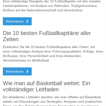
Eine vollständige Rangliste der 10 Fußballspieler mit den meisten
Länderspieltoren, mit Analyse von Rekorden, Torjägerkonstanz,
Einfluss auf die Nationalmannschaft und Vermächtnis.
Weiterlesen
Die 10 besten Fußballkapitäne aller
Zeiten
Entdecken Sie die 10 besten Fußballkapitäne aller Zeiten, mit
einer vollständigen Analyse ihrer Führungsqualitäten, Erfolge, ihres
Einflusses, ihrer Persönlichkeit und ihres bleibenden
Vermächtnisses im Weltfußball.
Weiterlesen
Wie man auf Basketball wettet: Ein
vollständiger Leitfaden
Ein detaillierter Leitfaden darüber, wie man effektiv auf Basketball
wettet, mit Erkundungen von Strategien, Analysen und praktischen
Tipps, um Ihre Erfolgschancen beim Sportwetten zu maximieren.