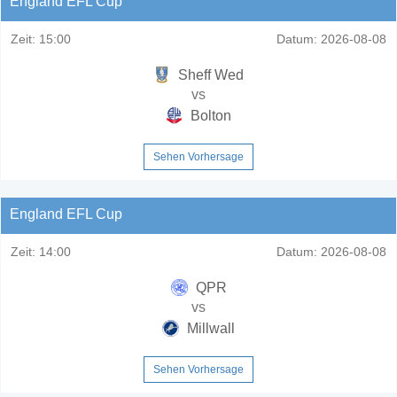
England EFL Cup
Zeit:
15:00
Datum:
2026-08-08
Sheff Wed
vs
Bolton
Sehen Vorhersage
England EFL Cup
Zeit:
14:00
Datum:
2026-08-08
QPR
vs
Millwall
Sehen Vorhersage