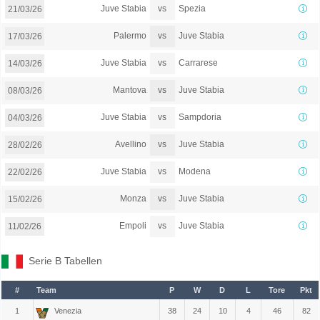
vs
Juve Stabia
Spezia
21/03/26
vs
Palermo
Juve Stabia
17/03/26
vs
Juve Stabia
Carrarese
14/03/26
vs
Mantova
Juve Stabia
08/03/26
vs
Juve Stabia
Sampdoria
04/03/26
vs
Avellino
Juve Stabia
28/02/26
vs
Juve Stabia
Modena
22/02/26
vs
Monza
Juve Stabia
15/02/26
vs
Empoli
Juve Stabia
11/02/26
Serie B Tabellen
#
Team
P
W
D
L
Tore
Pkt
1
Venezia
38
24
10
4
46
82