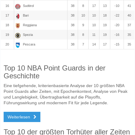
16
Sudtirol
38
8
17
13
-10
41
17
Bari
38
10
10
18
-22
40
18
Reggiana
38
9
10
19
-20
37
19
Spezia
38
8
11
19
-16
35
20
Pescara
38
7
14
17
-15
35
Top 10 NBA Point Guards in der
Geschichte
Eine tiefgehende, kriterienbasierte Analyse der 10 größten NBA
Point Guards aller Zeiten, mit Epochenkontext, Analyse von Peak
und Langlebigkeit, Übertragbarkeit auf die Playoffs,
Führungswirkung und modernem Fit für jede Legende.
Weiterlesen
Top 10 der größten Torhüter aller Zeiten