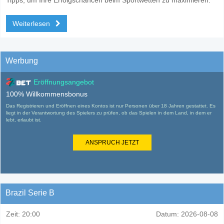
Weiterlesen
Werbung
Eröffnungsangebot
100% Willkommensbonus
Das Registrieren und Eröffnen eines Kontos ist nur Personen über 18 Jahren gestattet. Es
liegt in der Verantwortung des Spielers zu prüfen, ob das Spielen in dem Land, in dem er
lebt, erlaubt ist.
ANSPRUCH JETZT
Brazil Serie B
Zeit:
20:00
Datum:
2026-08-08