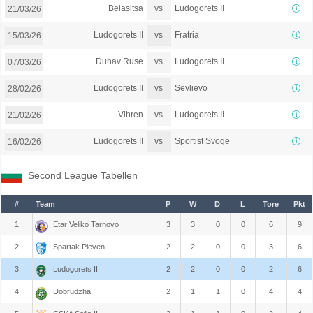
vs
Belasitsa
Ludogorets II
21/03/26
vs
Ludogorets II
Fratria
15/03/26
vs
Dunav Ruse
Ludogorets II
07/03/26
vs
Ludogorets II
Sevlievo
28/02/26
vs
Vihren
Ludogorets II
21/02/26
vs
Ludogorets II
Sportist Svoge
16/02/26
Second League Tabellen
#
Team
P
W
D
L
Tore
Pkt
1
Etar Veliko Tarnovo
3
3
0
0
6
9
2
Spartak Pleven
2
2
0
0
3
6
3
Ludogorets II
2
2
0
0
2
6
4
Dobrudzha
2
1
1
0
4
4