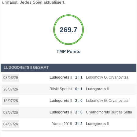
umfasst. Jedes Spiel aktualisiert.
269.7
TMP Points
LUDOGORETS II GESAMT
Ludogorets II
2 : 1
Lokomotiv G. Oryahovitsa
03/08/26
Rilski Sportist
0 : 1
Ludogorets II
28/07/26
Ludogorets II
2 : 0
Lokomotiv G. Oryahovitsa
18/07/26
Ludogorets II
2 : 0
Chernomorets Burgas Sofia
08/07/26
Yantra 2019
3 : 2
Ludogorets II
04/07/26