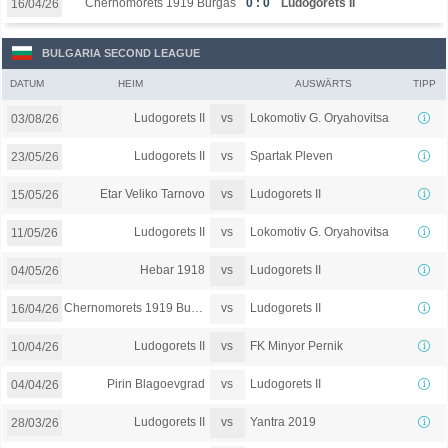
Chernomorets 1919 Burgas
0 : 0
Ludogorets II
16/04/26
BULGARIA SECOND LEAGUE
DATUM
HEIM
AUSWÄRTS
TIPP
vs
Ludogorets II
Lokomotiv G. Oryahovitsa
03/08/26
vs
Ludogorets II
Spartak Pleven
23/05/26
vs
Etar Veliko Tarnovo
Ludogorets II
15/05/26
vs
Ludogorets II
Lokomotiv G. Oryahovitsa
11/05/26
vs
Hebar 1918
Ludogorets II
04/05/26
vs
Chernomorets 1919 Burgas
Ludogorets II
16/04/26
vs
Ludogorets II
FK Minyor Pernik
10/04/26
vs
Pirin Blagoevgrad
Ludogorets II
04/04/26
vs
Ludogorets II
Yantra 2019
28/03/26