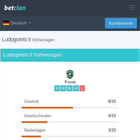
Deutsch
Kombinierte
Ludogorets II
Vorhersagen
Ludogorets II Vorhersagen
Form
W
W
W
W
L
Gewinnt
8/15
Unentschieden
4/15
Niederlagen
3/15