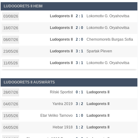
LUDOGORETS II HEIM
Ludogorets II
2 : 1
Lokomotiv G. Oryahovitsa
03/08/26
Ludogorets II
2 : 0
Lokomotiv G. Oryahovitsa
18/07/26
Ludogorets II
2 : 0
Chernomorets Burgas Sofia
08/07/26
Ludogorets II
3 : 1
Spartak Pleven
23/05/26
Ludogorets II
3 : 1
Lokomotiv G. Oryahovitsa
11/05/26
LUDOGORETS II AUSWÄRTS
Rilski Sportist
0 : 1
Ludogorets II
28/07/26
Yantra 2019
3 : 2
Ludogorets II
04/07/26
Etar Veliko Tarnovo
1 : 0
Ludogorets II
15/05/26
Hebar 1918
1 : 2
Ludogorets II
04/05/26