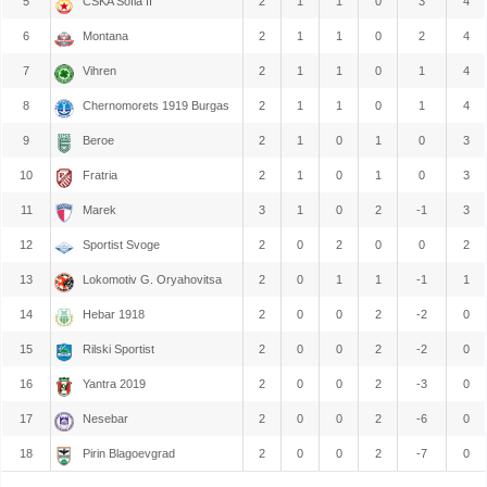
5
CSKA Sofia II
2
1
1
0
3
4
6
Montana
2
1
1
0
2
4
7
Vihren
2
1
1
0
1
4
8
Chernomorets 1919 Burgas
2
1
1
0
1
4
9
Beroe
2
1
0
1
0
3
10
Fratria
2
1
0
1
0
3
11
Marek
3
1
0
2
-1
3
12
Sportist Svoge
2
0
2
0
0
2
13
Lokomotiv G. Oryahovitsa
2
0
1
1
-1
1
14
Hebar 1918
2
0
0
2
-2
0
15
Rilski Sportist
2
0
0
2
-2
0
16
Yantra 2019
2
0
0
2
-3
0
17
Nesebar
2
0
0
2
-6
0
18
Pirin Blagoevgrad
2
0
0
2
-7
0