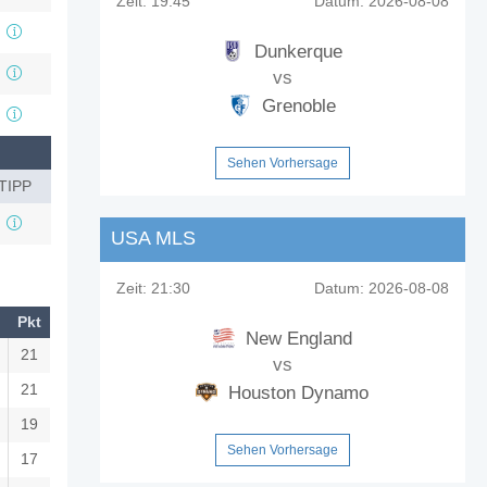
Zeit:
19:45
Datum:
2026-08-08
Dunkerque
vs
Grenoble
Sehen Vorhersage
TIPP
USA MLS
Zeit:
21:30
Datum:
2026-08-08
Pkt
New England
21
vs
21
Houston Dynamo
19
Sehen Vorhersage
17