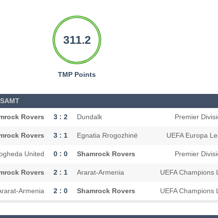
311.2
TMP Points
ESAMT
mrock Rovers
3 : 2
Dundalk
Premier Divis
mrock Rovers
3 : 1
Egnatia Rrogozhinë
UEFA Europa L
ogheda United
0 : 0
Shamrock Rovers
Premier Divis
mrock Rovers
2 : 1
Ararat-Armenia
UEFA Champions 
Ararat-Armenia
2 : 0
Shamrock Rovers
UEFA Champions 