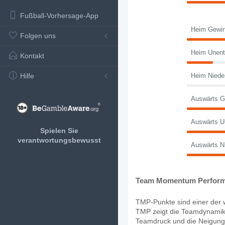
Fußball-Vorhersage-App
Heim Gewin
Folgen uns
Heim Unent
Kontakt
Hilfe
Heim Niede
Auswärts G
Auswärts U
Spielen Sie
verantwortungsbewusst
Auswärts N
Team Momentum Perform
TMP-Punkte sind einer der w
TMP zeigt die Teamdynamik,
Teamdruck und die Neigung, 