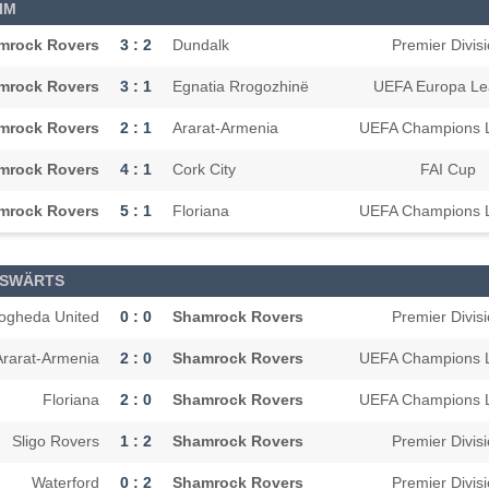
IM
mrock Rovers
3 : 2
Dundalk
Premier Divis
mrock Rovers
3 : 1
Egnatia Rrogozhinë
UEFA Europa L
mrock Rovers
2 : 1
Ararat-Armenia
UEFA Champions 
mrock Rovers
4 : 1
Cork City
FAI Cup
mrock Rovers
5 : 1
Floriana
UEFA Champions 
USWÄRTS
ogheda United
0 : 0
Shamrock Rovers
Premier Divis
Ararat-Armenia
2 : 0
Shamrock Rovers
UEFA Champions 
Floriana
2 : 0
Shamrock Rovers
UEFA Champions 
Sligo Rovers
1 : 2
Shamrock Rovers
Premier Divis
Waterford
0 : 2
Shamrock Rovers
Premier Divis