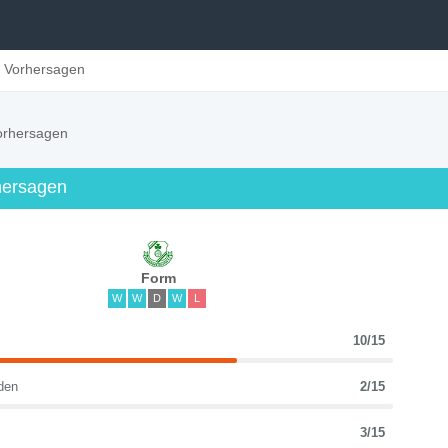
 Vorhersagen
orhersagen
hersagen
Form
W
W
D
W
L
10/15
den
2/15
3/15