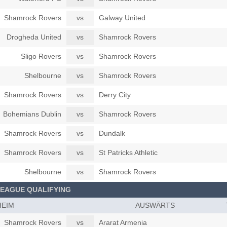
Shamrock Rovers
vs
Galway United
Drogheda United
vs
Shamrock Rovers
Sligo Rovers
vs
Shamrock Rovers
Shelbourne
vs
Shamrock Rovers
Shamrock Rovers
vs
Derry City
Bohemians Dublin
vs
Shamrock Rovers
Shamrock Rovers
vs
Dundalk
Shamrock Rovers
vs
St Patricks Athletic
Shelbourne
vs
Shamrock Rovers
LEAGUE QUALIFYING
HEIM
AUSWÄRTS
Shamrock Rovers
vs
Ararat Armenia