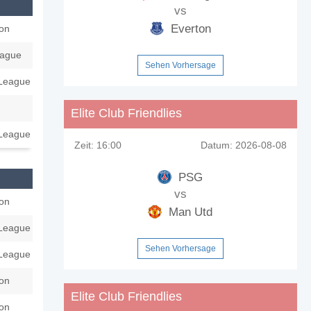
vs
Everton
ion
eague
Sehen Vorhersage
League
Elite Club Friendlies
League
Zeit:
16:00
Datum:
2026-08-08
PSG
vs
ion
Man Utd
League
Sehen Vorhersage
League
ion
Elite Club Friendlies
ion