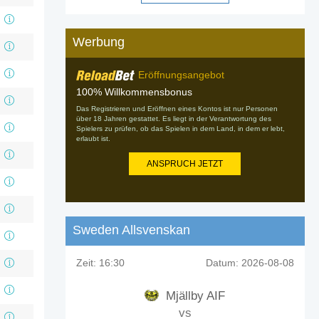
Werbung
Eröffnungsangebot
100% Willkommensbonus
Das Registrieren und Eröffnen eines Kontos ist nur Personen
über 18 Jahren gestattet. Es liegt in der Verantwortung des
Spielers zu prüfen, ob das Spielen in dem Land, in dem er lebt,
erlaubt ist.
ANSPRUCH JETZT
Sweden Allsvenskan
Zeit:
16:30
Datum:
2026-08-08
Mjällby AIF
vs