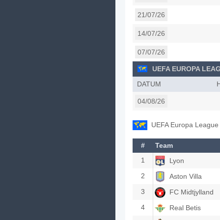
21/07/26
14/07/26
07/07/26
UEFA EUROPA LEAG
DATUM
04/08/26
UEFA Europa League 
#
Team
1
Lyon
2
Aston Villa
3
FC Midtjylland
4
Real Betis