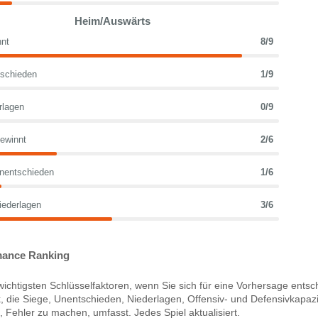
Heim/Auswärts
nt
8/9
schieden
1/9
rlagen
0/9
ewinnt
2/6
nentschieden
1/6
iederlagen
3/6
ance Ranking
ichtigsten Schlüsselfaktoren, wenn Sie sich für eine Vorhersage entsc
 die Siege, Unentschieden, Niederlagen, Offensiv- und Defensivkapazi
Fehler zu machen, umfasst. Jedes Spiel aktualisiert.