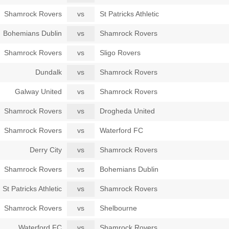
Shamrock Rovers
vs
St Patricks Athletic
Bohemians Dublin
vs
Shamrock Rovers
Shamrock Rovers
vs
Sligo Rovers
Dundalk
vs
Shamrock Rovers
Galway United
vs
Shamrock Rovers
Shamrock Rovers
vs
Drogheda United
Shamrock Rovers
vs
Waterford FC
Derry City
vs
Shamrock Rovers
Shamrock Rovers
vs
Bohemians Dublin
St Patricks Athletic
vs
Shamrock Rovers
Shamrock Rovers
vs
Shelbourne
Waterford FC
vs
Shamrock Rovers