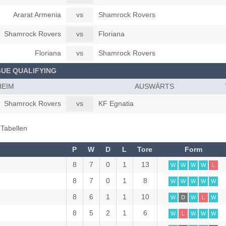
Ararat Armenia
vs
Shamrock Rovers
Shamrock Rovers
vs
Floriana
Floriana
vs
Shamrock Rovers
UE QUALIFYING
HEIM
AUSWÄRTS
Shamrock Rovers
vs
KF Egnatia
Tabellen
P
W
D
L
Tore
Form
8
7
0
1
13
W
W
W
W
L
8
7
0
1
8
W
W
W
W
W
8
6
1
1
10
W
D
W
L
W
8
5
2
1
6
W
L
W
W
W