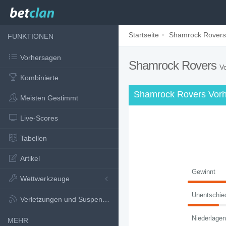
Startseite
Shamrock Rovers
FUNKTIONEN
Vorhersagen
Shamrock Rovers
V
Kombinierte
Shamrock Rovers Vor
Meisten Gestimmt
Live-Scores
Tabellen
Artikel
Gewinnt
Wettwerkzeuge
Unentschie
Verletzungen und Suspensionen
Niederlagen
MEHR