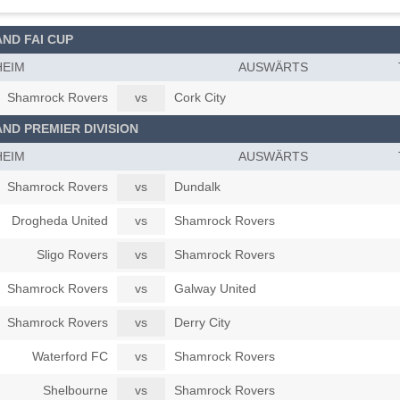
AND FAI CUP
HEIM
AUSWÄRTS
Shamrock Rovers
vs
Cork City
AND PREMIER DIVISION
HEIM
AUSWÄRTS
Shamrock Rovers
vs
Dundalk
Drogheda United
vs
Shamrock Rovers
Sligo Rovers
vs
Shamrock Rovers
Shamrock Rovers
vs
Galway United
Shamrock Rovers
vs
Derry City
Waterford FC
vs
Shamrock Rovers
Shelbourne
vs
Shamrock Rovers