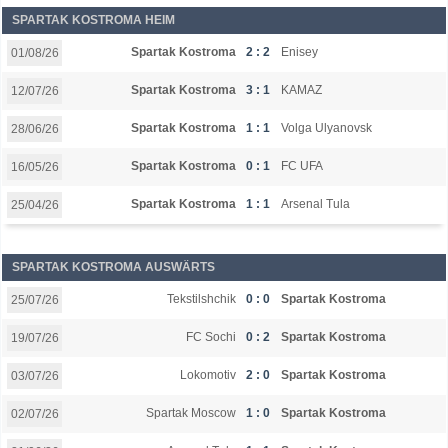
SPARTAK KOSTROMA HEIM
Spartak Kostroma
2 : 2
Enisey
01/08/26
Spartak Kostroma
3 : 1
KAMAZ
12/07/26
Spartak Kostroma
1 : 1
Volga Ulyanovsk
28/06/26
Spartak Kostroma
0 : 1
FC UFA
16/05/26
Spartak Kostroma
1 : 1
Arsenal Tula
25/04/26
SPARTAK KOSTROMA AUSWÄRTS
Tekstilshchik
0 : 0
Spartak Kostroma
25/07/26
FC Sochi
0 : 2
Spartak Kostroma
19/07/26
Lokomotiv
2 : 0
Spartak Kostroma
03/07/26
Spartak Moscow
1 : 0
Spartak Kostroma
02/07/26