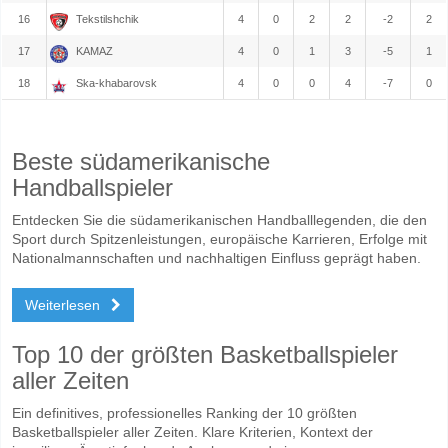
16
Tekstilshchik
4
0
2
2
-2
2
17
KAMAZ
4
0
1
3
-5
1
18
Ska-khabarovsk
4
0
0
4
-7
0
Beste südamerikanische
Handballspieler
Entdecken Sie die südamerikanischen Handballlegenden, die den
Sport durch Spitzenleistungen, europäische Karrieren, Erfolge mit
Nationalmannschaften und nachhaltigen Einfluss geprägt haben.
Weiterlesen
Top 10 der größten Basketballspieler
aller Zeiten
Ein definitives, professionelles Ranking der 10 größten
Basketballspieler aller Zeiten. Klare Kriterien, Kontext der