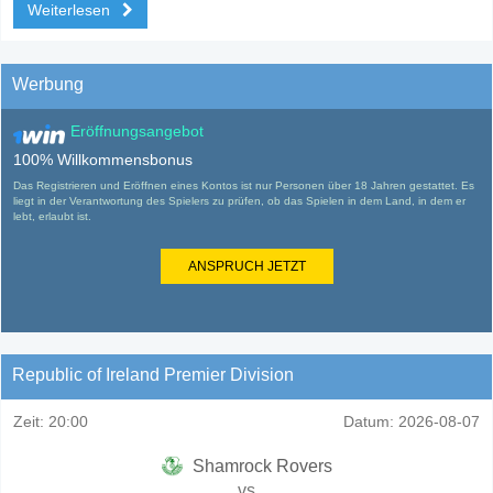
Weiterlesen
Werbung
Eröffnungsangebot
100% Willkommensbonus
Das Registrieren und Eröffnen eines Kontos ist nur Personen über 18 Jahren gestattet. Es
liegt in der Verantwortung des Spielers zu prüfen, ob das Spielen in dem Land, in dem er
lebt, erlaubt ist.
ANSPRUCH JETZT
Republic of Ireland Premier Division
Zeit:
20:00
Datum:
2026-08-07
Shamrock Rovers
vs