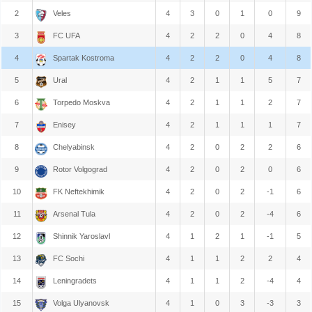
2
Veles
4
3
0
1
0
9
3
FC UFA
4
2
2
0
4
8
4
Spartak Kostroma
4
2
2
0
4
8
5
Ural
4
2
1
1
5
7
6
Torpedo Moskva
4
2
1
1
2
7
7
Enisey
4
2
1
1
1
7
8
Chelyabinsk
4
2
0
2
2
6
9
Rotor Volgograd
4
2
0
2
0
6
10
FK Neftekhimik
4
2
0
2
-1
6
11
Arsenal Tula
4
2
0
2
-4
6
12
Shinnik Yaroslavl
4
1
2
1
-1
5
13
FC Sochi
4
1
1
2
2
4
14
Leningradets
4
1
1
2
-4
4
15
Volga Ulyanovsk
4
1
0
3
-3
3