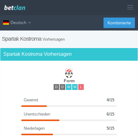
Deutsch
Kombinierte
Spartak Kostroma
Vorhersagen
Spartak Kostroma Vorhersagen
Form
D
D
W
W
L
Gewinnt
4/15
Unentschieden
6/15
Niederlagen
5/15