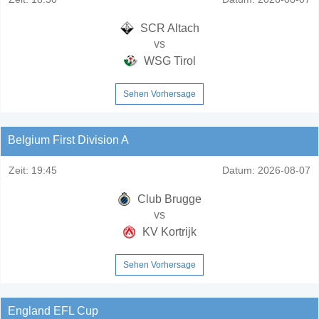
SCR Altach
vs
WSG Tirol
Sehen Vorhersage
Belgium First Division A
Zeit:
19:45
Datum:
2026-08-07
Club Brugge
vs
KV Kortrijk
Sehen Vorhersage
England EFL Cup