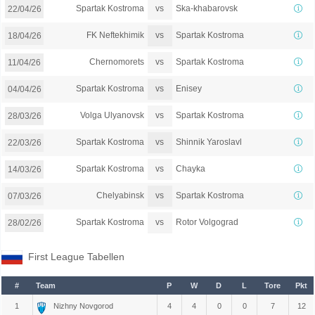
vs
Spartak Kostroma
Ska-khabarovsk
22/04/26
vs
FK Neftekhimik
Spartak Kostroma
18/04/26
vs
Chernomorets
Spartak Kostroma
11/04/26
vs
Spartak Kostroma
Enisey
04/04/26
vs
Volga Ulyanovsk
Spartak Kostroma
28/03/26
vs
Spartak Kostroma
Shinnik Yaroslavl
22/03/26
vs
Spartak Kostroma
Chayka
14/03/26
vs
Chelyabinsk
Spartak Kostroma
07/03/26
vs
Spartak Kostroma
Rotor Volgograd
28/02/26
First League Tabellen
#
Team
P
W
D
L
Tore
Pkt
1
Nizhny Novgorod
4
4
0
0
7
12