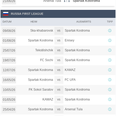
Arsenal Tula
1 : 1
Spartak Kostroma
21/06/26
RUSSIA FIRST LEAGUE
DATUM
HEIM
AUSWÄRTS
TIPP
vs
Ska-khabarovsk
Spartak Kostroma
09/08/26
vs
Spartak Kostroma
Enisey
01/08/26
vs
Tekstilshchik
Spartak Kostroma
25/07/26
vs
FC Sochi
Spartak Kostroma
19/07/26
vs
Spartak Kostroma
KAMAZ
12/07/26
vs
Spartak Kostroma
FC UFA
16/05/26
vs
FK Sokol Saratov
Spartak Kostroma
10/05/26
vs
KAMAZ
Spartak Kostroma
01/05/26
vs
Spartak Kostroma
Arsenal Tula
25/04/26