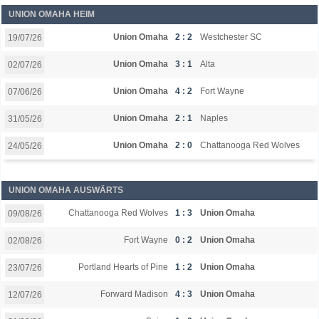
UNION OMAHA HEIM
Union Omaha
2 : 2
Westchester SC
19/07/26
Union Omaha
3 : 1
Alta
02/07/26
Union Omaha
4 : 2
Fort Wayne
07/06/26
Union Omaha
2 : 1
Naples
31/05/26
Union Omaha
2 : 0
Chattanooga Red Wolves
24/05/26
UNION OMAHA AUSWÄRTS
Chattanooga Red Wolves
1 : 3
Union Omaha
09/08/26
Fort Wayne
0 : 2
Union Omaha
02/08/26
Portland Hearts of Pine
1 : 2
Union Omaha
23/07/26
Forward Madison
4 : 3
Union Omaha
12/07/26