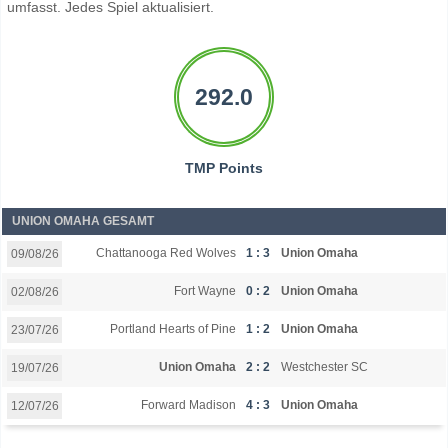
umfasst. Jedes Spiel aktualisiert.
292.0
TMP Points
UNION OMAHA GESAMT
Chattanooga Red Wolves
1 : 3
Union Omaha
09/08/26
Fort Wayne
0 : 2
Union Omaha
02/08/26
Portland Hearts of Pine
1 : 2
Union Omaha
23/07/26
Union Omaha
2 : 2
Westchester SC
19/07/26
Forward Madison
4 : 3
Union Omaha
12/07/26