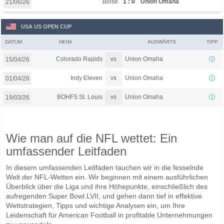
Boise
1 : 0
Union Omaha
21/06/26
USA US OPEN CUP
DATUM
HEIM
AUSWÄRTS
TIPP
vs
Colorado Rapids
Union Omaha
15/04/26
vs
Indy Eleven
Union Omaha
01/04/26
vs
BOHFS St. Louis
Union Omaha
19/03/26
Wie man auf die NFL wettet: Ein
umfassender Leitfaden
In diesem umfassenden Leitfaden tauchen wir in die fesselnde
Welt der NFL-Wetten ein. Wir beginnen mit einem ausführlichen
Überblick über die Liga und ihre Höhepunkte, einschließlich des
aufregenden Super Bowl LVII, und gehen dann tief in effektive
Wettstrategien, Tipps und wichtige Analysen ein, um Ihre
Leidenschaft für American Football in profitable Unternehmungen