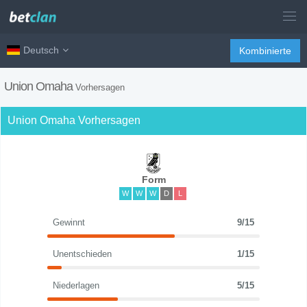
Deutsch
Kombinierte
Union Omaha
Vorhersagen
Union Omaha Vorhersagen
Form
W
W
W
D
L
Gewinnt
9/15
Unentschieden
1/15
Niederlagen
5/15