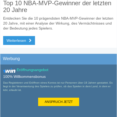
Top 10 NBA-MVP-Gewinner der letzten
20 Jahre
Entdecken Sie die 10 prägendsten NBA-MVP-Gewinner der letzten
20 Jahre, mit einer Analyse der Wirkung, des Vermächtnisses und
der Bedeutung jedes Spielers.
Weiterlesen
Werbung
Eröffnungsangebot
100% Willkommensbonus
Das Registrieren und Eröffnen eines Kontos ist nur Personen über 18 Jahren gestattet. Es
liegt in der Verantwortung des Spielers zu prüfen, ob das Spielen in dem Land, in dem er
lebt, erlaubt ist.
ANSPRUCH JETZT