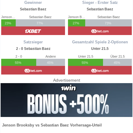
Gewinner
Sieger - Erster Satz
Sebastian Baez
Sebastian Baez
Jenson Brooksby
Sebastian Baez
Jenson Brooksby
Sebastian Baez
23%
77%
27%
73%
Satzsieger
Gesamtzahl Spiele 2-Optionen
2 - 0 Sebastian Baez
Unter 21.5
2 - 0
Andere
Unter 21.5
Über 21.5
55%
45%
55%
45%
Advertisement
Jenson Brooksby vs Sebastian Baez Vorhersage-Urteil