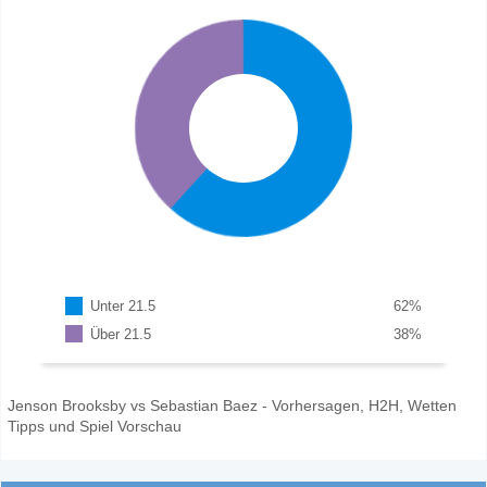
Unter 21.5
62
%
Über 21.5
38
%
Jenson Brooksby vs Sebastian Baez - Vorhersagen, H2H, Wetten
Tipps und Spiel Vorschau