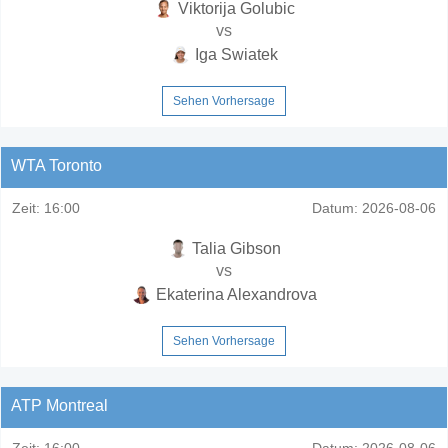
Viktorija Golubic
vs
Iga Swiatek
Sehen Vorhersage
WTA Toronto
Zeit:
16:00
Datum:
2026-08-06
Talia Gibson
vs
Ekaterina Alexandrova
Sehen Vorhersage
ATP Montreal