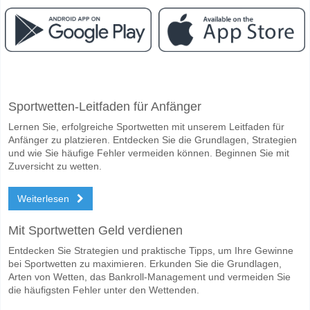
Facebook
Telegram
Instagram
Wann ist das Spiel zwischen Jenson Brooksby v Sebas
Sportwetten-Leitfaden für Anfänger
Das Spiel zwischen Jenson Brooksby v Sebastian Baez 06 May 2026 1
Lernen Sie, erfolgreiche Sportwetten mit unserem Leitfaden für
Wer ist das Lieblingsteam, zwischen dem zu gewinnen 
Anfänger zu platzieren. Entdecken Sie die Grundlagen, Strategien
Sebastian Baez für den Gewinner den Spiel, mit einer Wahrscheinlich
und wie Sie häufige Fehler vermeiden können. Beginnen Sie mit
Zuversicht zu wetten.
Weiterlesen
Mit Sportwetten Geld verdienen
Entdecken Sie Strategien und praktische Tipps, um Ihre Gewinne
bei Sportwetten zu maximieren. Erkunden Sie die Grundlagen,
Arten von Wetten, das Bankroll-Management und vermeiden Sie
die häufigsten Fehler unter den Wettenden.