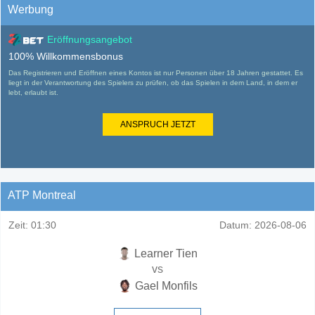
Werbung
Eröffnungsangebot
100% Willkommensbonus
Das Registrieren und Eröffnen eines Kontos ist nur Personen über 18 Jahren gestattet. Es
liegt in der Verantwortung des Spielers zu prüfen, ob das Spielen in dem Land, in dem er
lebt, erlaubt ist.
ANSPRUCH JETZT
ATP Montreal
Zeit:
01:30
Datum:
2026-08-06
Learner Tien
vs
Gael Monfils