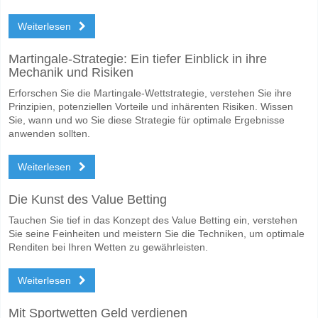
Weiterlesen
Martingale-Strategie: Ein tiefer Einblick in ihre
Mechanik und Risiken
Erforschen Sie die Martingale-Wettstrategie, verstehen Sie ihre
Prinzipien, potenziellen Vorteile und inhärenten Risiken. Wissen
Sie, wann und wo Sie diese Strategie für optimale Ergebnisse
anwenden sollten.
Weiterlesen
Die Kunst des Value Betting
Tauchen Sie tief in das Konzept des Value Betting ein, verstehen
Sie seine Feinheiten und meistern Sie die Techniken, um optimale
Renditen bei Ihren Wetten zu gewährleisten.
Weiterlesen
Mit Sportwetten Geld verdienen