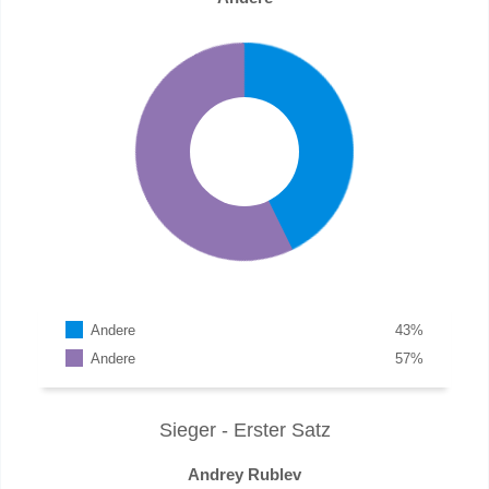
Andere
43
%
Andere
57
%
Sieger - Erster Satz
Andrey Rublev