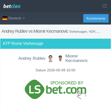
Deutsch
Kombinierte
Andrey Rublev vs Miomir Kecmanovic
Vorhersagen, H2H, Wetten Tipps und Spiel Vorschau
ATP Rome Vorhersage
Miomir
Andrey Rublev
Kecmanovic
Datum 2026-05-09 10:00