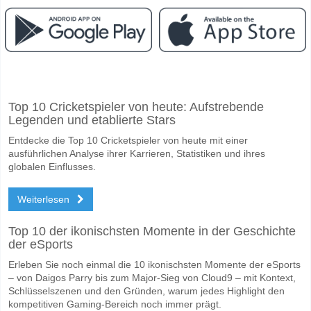
Facebook
Telegram
Instagram
Wann ist das Spiel zwischen Andrey Rublev v Miomir 
Top 10 Cricketspieler von heute: Aufstrebende
Das Spiel zwischen Andrey Rublev v Miomir Kecmanovic 09 May 2026 
Legenden und etablierte Stars
Wer ist das Lieblingsteam, zwischen dem zu gewinnen 
Entdecke die Top 10 Cricketspieler von heute mit einer
Andrey Rublev für den Gewinner den Spiel, mit einer Wahrscheinlichk
ausführlichen Analyse ihrer Karrieren, Statistiken und ihres
globalen Einflusses.
Weiterlesen
Top 10 der ikonischsten Momente in der Geschichte
der eSports
Erleben Sie noch einmal die 10 ikonischsten Momente der eSports
– von Daigos Parry bis zum Major-Sieg von Cloud9 – mit Kontext,
Schlüsselszenen und den Gründen, warum jedes Highlight den
kompetitiven Gaming-Bereich noch immer prägt.