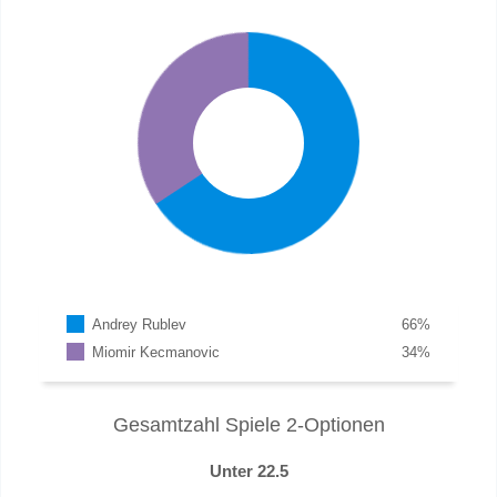
Andrey Rublev
66
%
Miomir Kecmanovic
34
%
Gesamtzahl Spiele 2-Optionen
Unter 22.5