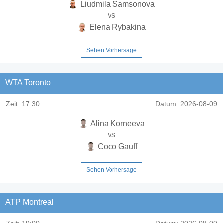
Liudmila Samsonova
vs
Elena Rybakina
Sehen Vorhersage
WTA Toronto
Zeit:
17:30
Datum:
2026-08-09
Alina Korneeva
vs
Coco Gauff
Sehen Vorhersage
ATP Montreal