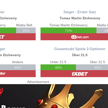
ner
Sieger - Erster Satz
Etcheverry
Tomas Martin Etcheverry
erry
Mattia Bellucci
Tomas Martin Etcheverry
Mattia 
25%
71%
2
ger
Gesamtzahl Spiele 2-Optionen
in Etcheverry
Über 21.5
Andere
Unter 21.5
Über 21.5
46%
45%
55%
Advertisement