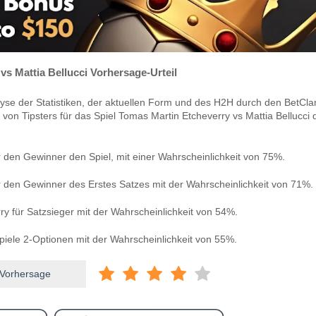
vs Mattia Bellucci Vorhersage-Urteil
yse der Statistiken, der aktuellen Form und des H2H durch den BetCla
von Tipsters für das Spiel Tomas Martin Etcheverry vs Mattia Bellucci d
 den Gewinner den Spiel, mit einer Wahrscheinlichkeit von 75%.
r den Gewinner des Erstes Satzes mit der Wahrscheinlichkeit von 71%.
ry für Satzsieger mit der Wahrscheinlichkeit von 54%.
iele 2-Optionen mit der Wahrscheinlichkeit von 55%.
 Vorhersage