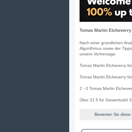
Tomas Martin Etcheverry 
Nach einer gründlichen Anal
Algorithmus sowie der Tipps 
unsere Vorhersage:
Tomas Martin Etcheverry für
Tomas Martin Etcheverry fü
2 - 0 Tomas Martin Etchever
Über 21.5 für Gesamtzahl Sp
Bewerten Sie diese