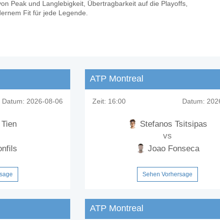
on Peak und Langlebigkeit, Übertragbarkeit auf die Playoffs,
rnem Fit für jede Legende.
ATP Montreal
Datum:
2026-08-06
Zeit:
16:00
Datum:
2026
 Tien
Stefanos Tsitsipas
vs
nfils
Joao Fonseca
rsage
Sehen Vorhersage
ATP Montreal