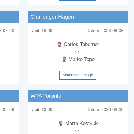
Challenger Hagen
-08-06
Zeit:
16:00
Datum:
2026-08-06
Carlos Taberner
vs
Marko Topo
Sehen Vorhersage
WTA Toronto
-08-06
Zeit:
19:00
Datum:
2026-08-06
Marta Kostyuk
vs