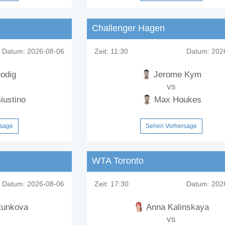
Challenger Hagen
Datum:
2026-08-06
Zeit:
11:30
Datum:
2026
odig
Jerome Kym
vs
iustino
Max Houkes
rsage
Sehen Vorhersage
WTA Toronto
Datum:
2026-08-06
Zeit:
17:30
Datum:
2026
tunkova
Anna Kalinskaya
vs