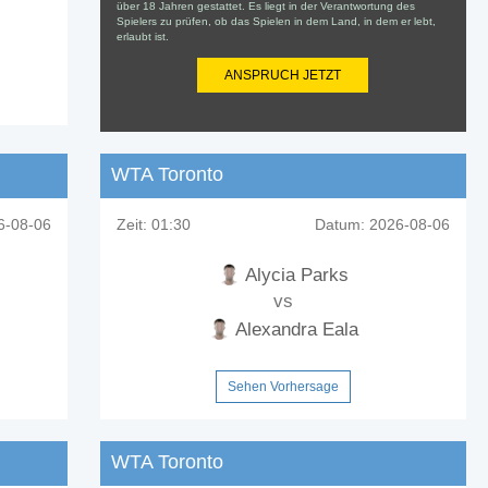
über 18 Jahren gestattet. Es liegt in der Verantwortung des
Spielers zu prüfen, ob das Spielen in dem Land, in dem er lebt,
erlaubt ist.
ANSPRUCH JETZT
WTA Toronto
-08-06
Zeit:
01:30
Datum:
2026-08-06
Alycia Parks
vs
Alexandra Eala
Sehen Vorhersage
WTA Toronto