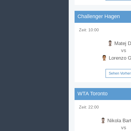
Challenger Hagen
Zeit:
10:00
Matej D
vs
Lorenzo G
Sehen Vorhe
WTA Toronto
Zeit:
22:00
Nikola Bar
vs