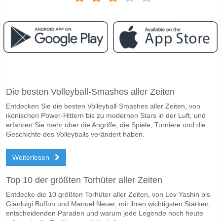
Facebook
Telegram
Instagram
Wann ist das Spiel zwischen Donna Vekic v Guiomar Ma
Die besten Volleyball-Smashes aller Zeiten
Das Spiel zwischen Donna Vekic v Guiomar Maristany Zuleta De Real
Entdecken Sie die besten Volleyball-Smashes aller Zeiten, von
Wer ist das Lieblingsteam, zwischen dem zu gewinnen 
ikonischen Power-Hittern bis zu modernen Stars in der Luft, und
Donna Vekic für den Gewinner den Spiel, mit einer Wahrscheinlichkei
erfahren Sie mehr über die Angriffe, die Spiele, Turniere und die
Geschichte des Volleyballs verändert haben.
Weiterlesen
Top 10 der größten Torhüter aller Zeiten
Entdecke die 10 größten Torhüter aller Zeiten, von Lev Yashin bis
Gianluigi Buffon und Manuel Neuer, mit ihren wichtigsten Stärken,
entscheidenden Paraden und warum jede Legende noch heute