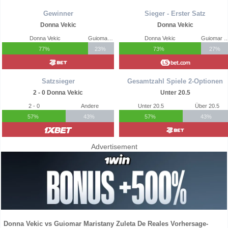
Gewinner
Sieger - Erster Satz
Donna Vekic
Donna Vekic
Donna Vekic
Guiomar Maristany Zuleta De Reales
Donna Vekic
Guiomar Maristany Zuleta 
77%
23%
73%
27%
Satzsieger
Gesamtzahl Spiele 2-Optionen
2 - 0 Donna Vekic
Unter 20.5
2 - 0
Andere
Unter 20.5
Über 20.5
57%
43%
57%
43%
Advertisement
Donna Vekic vs Guiomar Maristany Zuleta De Reales Vorhersage-