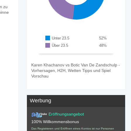
en zu
winne
Unter 23.5
52
%
Über 23.5
48
%
Karen Khachanov vs Botic Van De Zandschulp -
Vorhersagen, H2H, Wetten Tipps und Spiel
Vorschau
Werbung
Eröffnungsangebot
100% Willkommensbonus
Das Registrieren und Eröffnen eines Kontos ist nur Personen