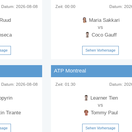
Datum:
2026-08-08
Zeit:
00:00
Datum:
2026
 Ruud
Maria Sakkari
vs
nseca
Coco Gauff
rsage
Sehen Vorhersage
ATP Montreal
Datum:
2026-08-08
Zeit:
01:30
Datum:
2026
opyrin
Learner Tien
vs
in Tirante
Tommy Paul
rsage
Sehen Vorhersage