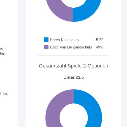
Karen Khachanov
51
%
Botic Van De Zandschulp
49
%
nd
 Botic Van De Zandschulp?
den
Gesamtzahl Spiele 2-Optionen
Unter 23.5
ärke,