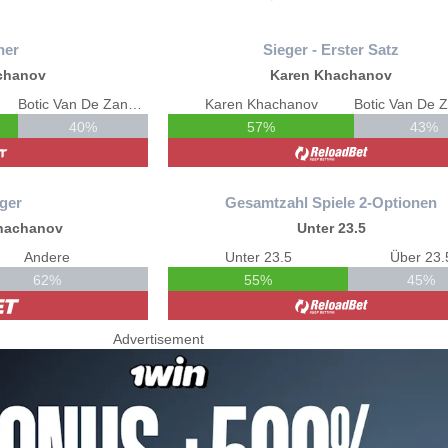
ner
Sieger - Erster Satz
chanov
Karen Khachanov
Botic Van De Zandschulp
Karen Khachanov
40%
57%
43%
ger
Gesamtzahl Spiele 2-Optionen
Khachanov
Unter 23.5
Andere
Unter 23.5
Über 23.
62%
55%
45%
Advertisement