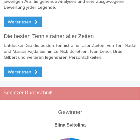
jeweiligen Ära, tiefgehende Analysen und eine ausgewogene
Bewertung jeder Legende.
Weiterlesen
Die besten Tennistrainer aller Zeiten
Entdecken Sie die besten Tennistrainer aller Zeiten, von Toni Nadal
und Marian Vajda bis hin zu Nick Bollettieri, Ivan Lendl, Brad
Gilbert und weiteren legendären Persönlichkeiten.
Weiterlesen
Benutzer Durchschnitt
Gewinner
Elina Svitolina