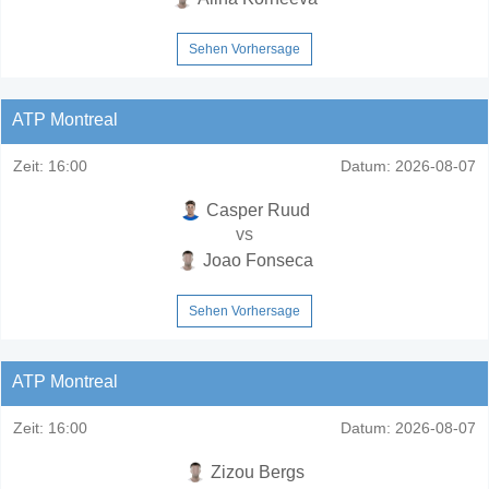
Sehen Vorhersage
ATP Montreal
Zeit:
16:00
Datum:
2026-08-07
Casper Ruud
vs
Joao Fonseca
Sehen Vorhersage
ATP Montreal
Zeit:
16:00
Datum:
2026-08-07
Zizou Bergs