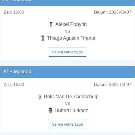
Zeit:
16:00
Datum:
2026-08-07
Alexei Popyrin
vs
Thiago Agustin Tirante
Sehen Vorhersage
ATP Montreal
Zeit:
16:00
Datum:
2026-08-07
Botic Van De Zandschulp
vs
Hubert Hurkacz
Sehen Vorhersage