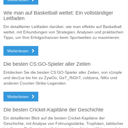
Wie man auf Basketball wettet: Ein vollständiger
Leitfaden
Ein detaillierter Leitfaden darüber, wie man effektiv auf Basketball
wettet, mit Erkundungen von Strategien, Analysen und praktischen
Tipps, um Ihre Erfolgschancen beim Sportwetten zu maximieren.
Weiterlesen
Die besten CS:GO-Spieler aller Zeiten
Entdecken Sie die besten CS:GO-Spieler aller Zeiten, von s1mple
und dev1ce bis hin zu ZywOo, GeT_RiGhT, coldzera, NiKo und
anderen Counter-Strike-Legenden.
Weiterlesen
Die besten Cricket-Kapitäne der Geschichte
Ein detaillierter Blick auf die besten Cricket-Kapitäne der
Geschichte, mit Analyse von Führungsstärke, Trophäen, taktischer