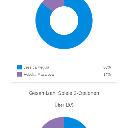
Jessica Pegula
86
%
Rebeka Masarova
14
%
Gesamtzahl Spiele 2-Optionen
Über 19.5