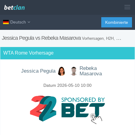
Deutsch
Kombinierte
Jessica Pegula vs Rebeka Masarova
Vorhersagen, H2H, Wetten Tipps und Spiel Vorschau
WTA Rome Vorhersage
Rebeka
Jessica Pegula
Masarova
Datum 2026-05-10 10:00