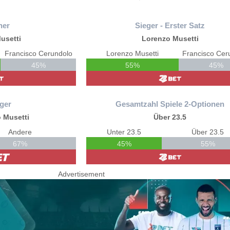
ner
Sieger - Erster Satz
usetti
Lorenzo Musetti
Francisco Cerundolo
Lorenzo Musetti
Francisco Cer
45%
55%
45%
ger
Gesamtzahl Spiele 2-Optionen
o Musetti
Über 23.5
Andere
Unter 23.5
Über 23.5
67%
45%
55%
Advertisement