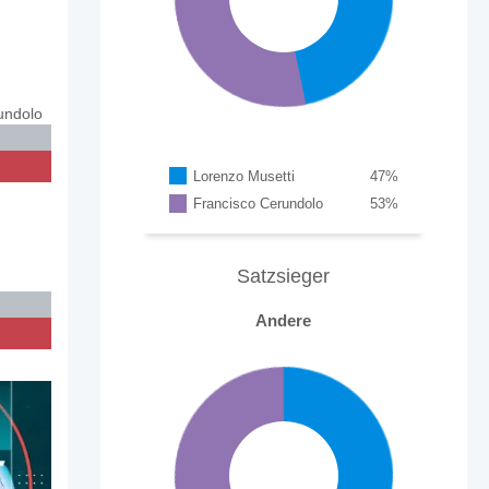
undolo
Lorenzo Musetti
47
%
Francisco Cerundolo
53
%
Satzsieger
Andere