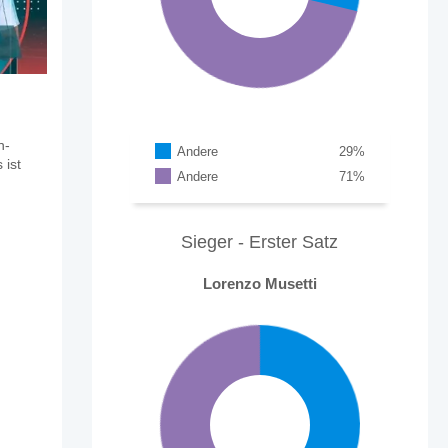
n-
Andere
29
%
 ist
Andere
71
%
Sieger - Erster Satz
Lorenzo Musetti