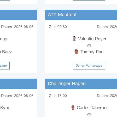
ATP Montreal
Datum:
2026-08-06
Zeit:
00:30
Datum:
2026
ergs
Valentin Royer
vs
n Baez
Tommy Paul
rsage
Sehen Vorhersage
Challenger Hagen
Datum:
2026-08-06
Zeit:
16:00
Datum:
2026
 Kym
Carlos Taberner
vs