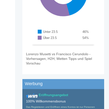
Unter 23.5
46
%
Über 23.5
54
%
Lorenzo Musetti vs Francisco Cerundolo -
Vorhersagen, H2H, Wetten Tipps und Spiel
Vorschau
Werbung
Eröffnungsangebot
100% Willkommensbonus
Das Registrieren und Eröffnen eines Kontos ist nur Personen