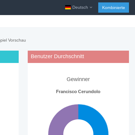
Deutsch
Kombinierte
piel Vorschau
Benutzer Durchschnitt
Gewinner
Francisco Cerundolo