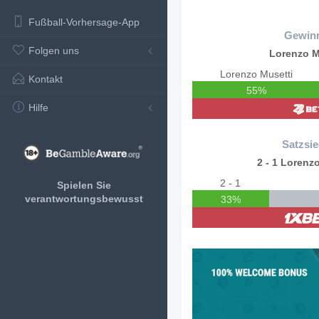
Fußball-Vorhersage-App
Gewin
Folgen uns
Lorenzo M
Lorenzo Musetti
Kontakt
55%
Hilfe
Satzsie
2 - 1 Lorenz
2 - 1
Spielen Sie
verantwortungsbewusst
33%