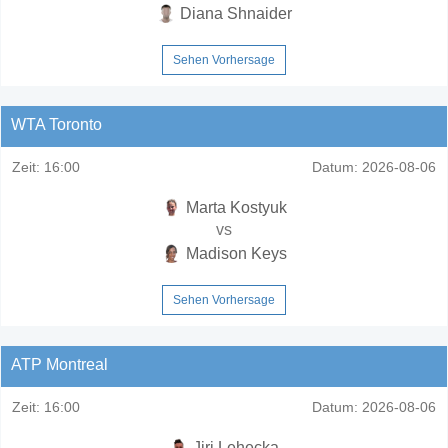
Diana Shnaider
Sehen Vorhersage
WTA Toronto
Zeit:
16:00
Datum:
2026-08-06
Marta Kostyuk
vs
Madison Keys
Sehen Vorhersage
ATP Montreal
Zeit:
16:00
Datum:
2026-08-06
Jiri Lehecka