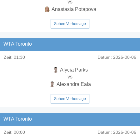
vs
Anastasia Potapova
Sehen Vorhersage
WTA Toronto
Zeit:
01:30
Datum:
2026-08-06
Alycia Parks
vs
Alexandra Eala
Sehen Vorhersage
WTA Toronto
Zeit:
00:00
Datum:
2026-08-06