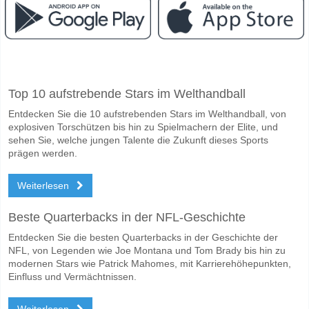
Facebook
Telegram
Instagram
Wann ist das Spiel zwischen Xiaodi You v En Shuo Lia
Top 10 aufstrebende Stars im Welthandball
Das Spiel zwischen Xiaodi You v En Shuo Liang 10 May 2026 06:00 UK
Entdecken Sie die 10 aufstrebenden Stars im Welthandball, von
Wer ist das Lieblingsteam, zwischen dem zu gewinnen i
explosiven Torschützen bis hin zu Spielmachern der Elite, und
En Shuo Liang für den Gewinner den Spiel, mit einer Wahrscheinlichk
sehen Sie, welche jungen Talente die Zukunft dieses Sports
prägen werden.
Weiterlesen
Beste Quarterbacks in der NFL-Geschichte
Entdecken Sie die besten Quarterbacks in der Geschichte der
NFL, von Legenden wie Joe Montana und Tom Brady bis hin zu
modernen Stars wie Patrick Mahomes, mit Karrierehöhepunkten,
Einfluss und Vermächtnissen.
Weiterlesen