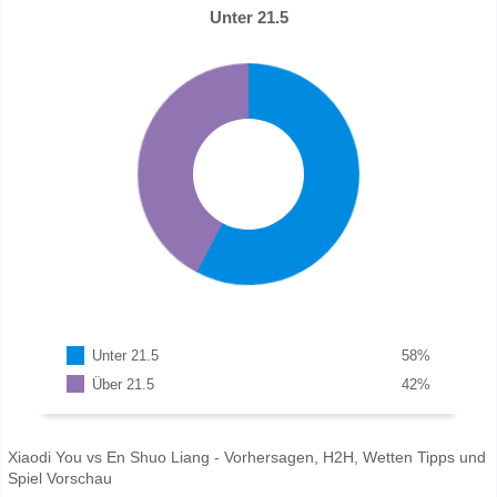
Unter 21.5
Unter 21.5
58
%
Über 21.5
42
%
Xiaodi You vs En Shuo Liang - Vorhersagen, H2H, Wetten Tipps und
Spiel Vorschau