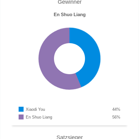
Gewinner
En Shuo Liang
Xiaodi You
44
%
En Shuo Liang
56
%
Satzsieger