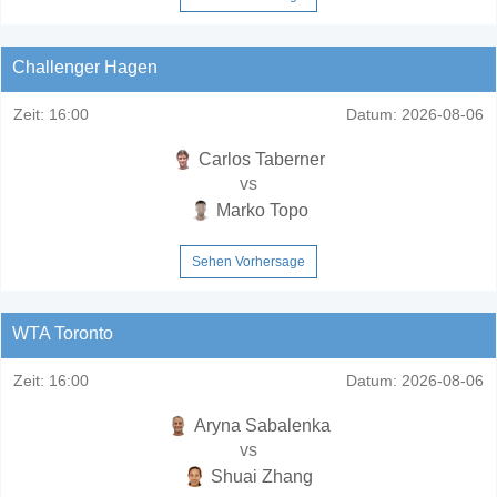
Challenger Hagen
Zeit:
16:00
Datum:
2026-08-06
Carlos Taberner
vs
Marko Topo
Sehen Vorhersage
WTA Toronto
Zeit:
16:00
Datum:
2026-08-06
Aryna Sabalenka
vs
Shuai Zhang