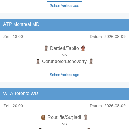
Sehen Vorhersage
ATP Montreal MD
Zeit:
18:00
Datum:
2026-08-09
Darderi/Tabilo
vs
Cerundolo/Etcheverry
Sehen Vorhersage
WTA Toronto WD
Zeit:
20:00
Datum:
2026-08-09
Routliffe/Sutjiadi
vs