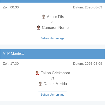
Zeit:
00:30
Datum:
2026-08-09
Arthur Fils
vs
Cameron Norrie
Sehen Vorhersage
ATP Montreal
Zeit:
17:30
Datum:
2026-08-09
Tallon Griekspoor
vs
Daniel Merida
Sehen Vorhersage