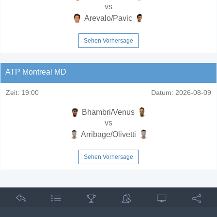
vs
Arevalo/Pavic
Sehen Vorhersage
ATP Montreal MD
Zeit:
19:00
Datum:
2026-08-09
Bhambri/Venus
vs
Arribage/Olivetti
Sehen Vorhersage