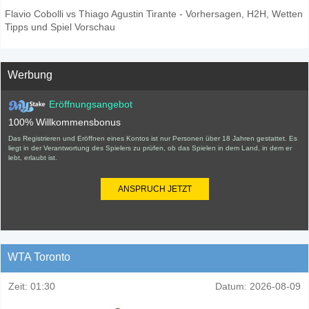
Flavio Cobolli vs Thiago Agustin Tirante - Vorhersagen, H2H, Wetten
Tipps und Spiel Vorschau
Werbung
Eröffnungsangebot
100% Willkommensbonus
Das Registrieren und Eröffnen eines Kontos ist nur Personen über 18 Jahren gestattet. Es
liegt in der Verantwortung des Spielers zu prüfen, ob das Spielen in dem Land, in dem er
lebt, erlaubt ist.
ANSPRUCH JETZT
WTA Toronto
Zeit:
01:30
Datum:
2026-08-09