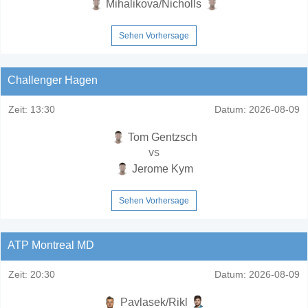
Mihalikova/Nicholls
Sehen Vorhersage
Challenger Hagen
Zeit:
13:30
Datum:
2026-08-09
Tom Gentzsch
vs
Jerome Kym
Sehen Vorhersage
ATP Montreal MD
Zeit:
20:30
Datum:
2026-08-09
Pavlasek/Rikl