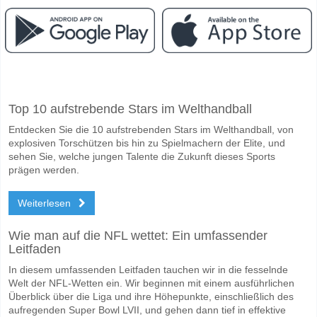
Facebook
Telegram
Instagram
Wann ist das Spiel zwischen Flavio Cobolli v Thiago Agu
Top 10 aufstrebende Stars im Welthandball
Das Spiel zwischen Flavio Cobolli v Thiago Agustin Tirante 11 May 20
Entdecken Sie die 10 aufstrebenden Stars im Welthandball, von
Wer ist das Lieblingsteam, zwischen dem zu gewinnen is
explosiven Torschützen bis hin zu Spielmachern der Elite, und
Flavio Cobolli für den Gewinner den Spiel, mit einer Wahrscheinlichke
sehen Sie, welche jungen Talente die Zukunft dieses Sports
prägen werden.
Weiterlesen
Wie man auf die NFL wettet: Ein umfassender
Leitfaden
In diesem umfassenden Leitfaden tauchen wir in die fesselnde
Welt der NFL-Wetten ein. Wir beginnen mit einem ausführlichen
Überblick über die Liga und ihre Höhepunkte, einschließlich des
aufregenden Super Bowl LVII, und gehen dann tief in effektive