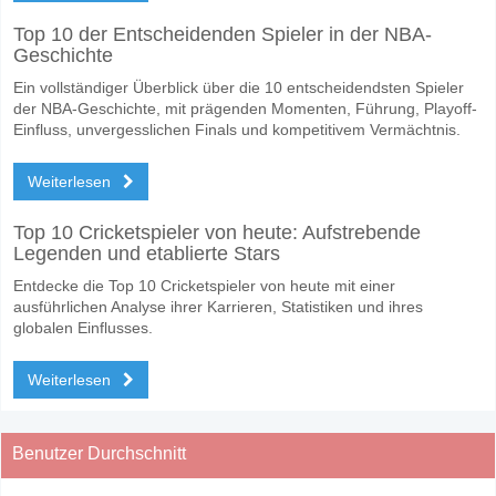
Top 10 der Entscheidenden Spieler in der NBA-
Geschichte
Ein vollständiger Überblick über die 10 entscheidendsten Spieler
der NBA-Geschichte, mit prägenden Momenten, Führung, Playoff-
Einfluss, unvergesslichen Finals und kompetitivem Vermächtnis.
Weiterlesen
Top 10 Cricketspieler von heute: Aufstrebende
Legenden und etablierte Stars
Entdecke die Top 10 Cricketspieler von heute mit einer
ausführlichen Analyse ihrer Karrieren, Statistiken und ihres
globalen Einflusses.
Weiterlesen
Benutzer Durchschnitt