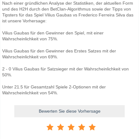
Nach einer gründlichen Analyse der Statistiken, der aktuellen Form
und des H2H durch den BetClan-Algorithmus sowie der Tipps von
Tipsters für das Spiel Vilius Gaubas vs Frederico Ferreira Silva das
ist unsere Vorhersage:
Vilius Gaubas für den Gewinner den Spiel, mit einer
Wahrscheinlichkeit von 75%.
Vilius Gaubas für den Gewinner des Erstes Satzes mit der
Wahrscheinlichkeit von 69%.
2 - 0 Vilius Gaubas für Satzsieger mit der Wahrscheinlichkeit von
50%.
Unter 21.5 für Gesamtzahl Spiele 2-Optionen mit der
Wahrscheinlichkeit von 54%.
Bewerten Sie diese Vorhersage