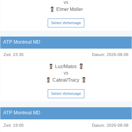
vs
Elmer Moller
Sehen Vorhersage
ATP Montreal MD
Zeit:
23:30
Datum:
2026-08-08
Luz/Matos
vs
Cabral/Tracy
Sehen Vorhersage
ATP Montreal MD
Zeit:
19:00
Datum:
2026-08-08