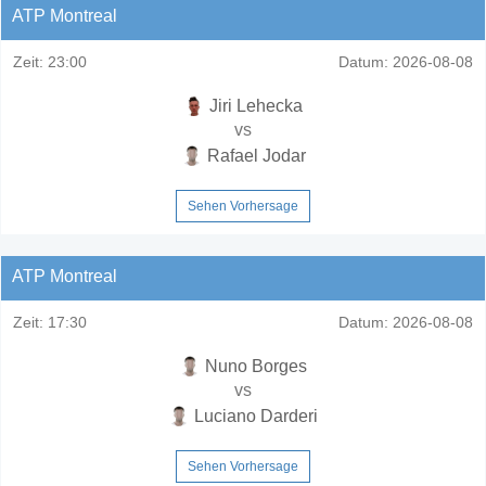
ATP Montreal
Zeit:
23:00
Datum:
2026-08-08
Jiri Lehecka
vs
Rafael Jodar
Sehen Vorhersage
ATP Montreal
Zeit:
17:30
Datum:
2026-08-08
Nuno Borges
vs
Luciano Darderi
Sehen Vorhersage