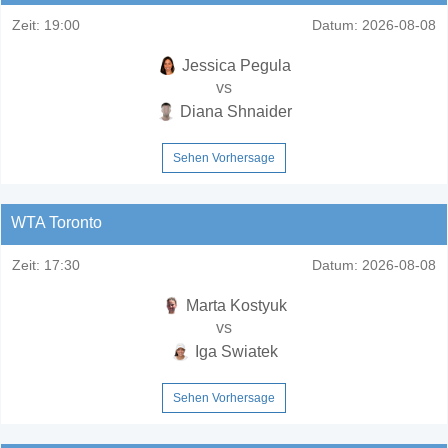
Zeit:
19:00
Datum:
2026-08-08
Jessica Pegula
vs
Diana Shnaider
Sehen Vorhersage
WTA Toronto
Zeit:
17:30
Datum:
2026-08-08
Marta Kostyuk
vs
Iga Swiatek
Sehen Vorhersage