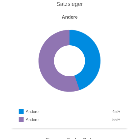
Satzsieger
Andere
Andere
45
%
Andere
55
%