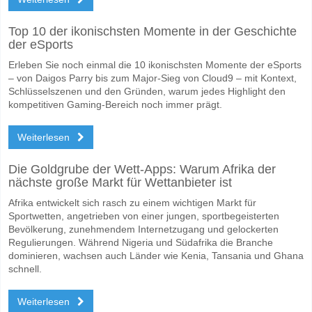
Top 10 der ikonischsten Momente in der Geschichte
der eSports
Erleben Sie noch einmal die 10 ikonischsten Momente der eSports
– von Daigos Parry bis zum Major-Sieg von Cloud9 – mit Kontext,
Schlüsselszenen und den Gründen, warum jedes Highlight den
kompetitiven Gaming-Bereich noch immer prägt.
Weiterlesen
Die Goldgrube der Wett-Apps: Warum Afrika der
nächste große Markt für Wettanbieter ist
Afrika entwickelt sich rasch zu einem wichtigen Markt für
Sportwetten, angetrieben von einer jungen, sportbegeisterten
Bevölkerung, zunehmendem Internetzugang und gelockerten
Regulierungen. Während Nigeria und Südafrika die Branche
dominieren, wachsen auch Länder wie Kenia, Tansania und Ghana
schnell.
Weiterlesen