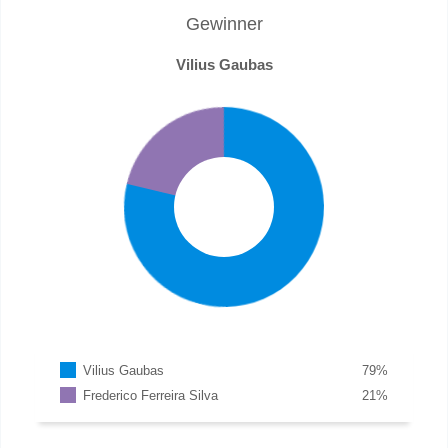
Gewinner
Vilius Gaubas
Vilius Gaubas
79
%
Frederico Ferreira Silva
21
%