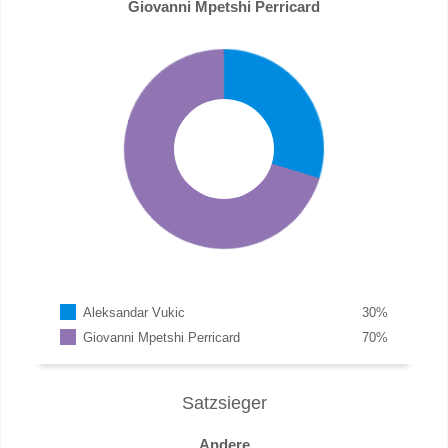
Giovanni Mpetshi Perricard
Aleksandar Vukic
30
%
Giovanni Mpetshi Perricard
70
%
Satzsieger
Andere