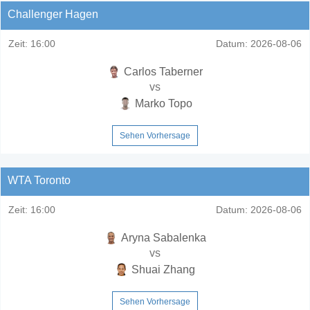
Challenger Hagen
Zeit:
16:00
Datum:
2026-08-06
Carlos Taberner
vs
Marko Topo
Sehen Vorhersage
WTA Toronto
Zeit:
16:00
Datum:
2026-08-06
Aryna Sabalenka
vs
Shuai Zhang
Sehen Vorhersage