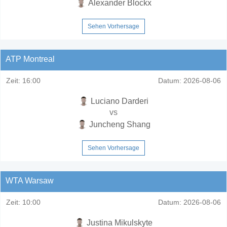
Alexander Blockx
Sehen Vorhersage
ATP Montreal
Zeit:
16:00
Datum:
2026-08-06
Luciano Darderi
vs
Juncheng Shang
Sehen Vorhersage
WTA Warsaw
Zeit:
10:00
Datum:
2026-08-06
Justina Mikulskyte