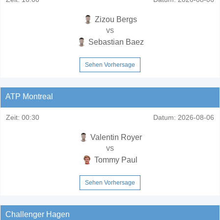
Zizou Bergs
vs
Sebastian Baez
Sehen Vorhersage
ATP Montreal
Zeit:
00:30
Datum:
2026-08-06
Valentin Royer
vs
Tommy Paul
Sehen Vorhersage
Challenger Hagen