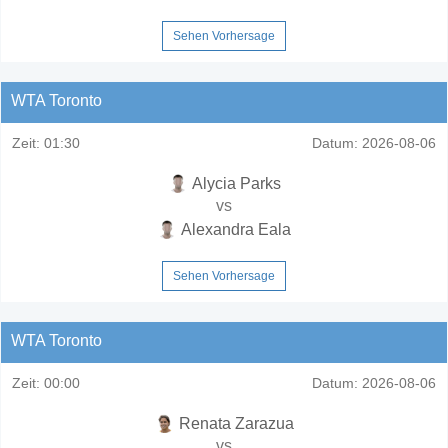
Sehen Vorhersage
WTA Toronto
Zeit:
01:30
Datum:
2026-08-06
Alycia Parks
vs
Alexandra Eala
Sehen Vorhersage
WTA Toronto
Zeit:
00:00
Datum:
2026-08-06
Renata Zarazua
vs