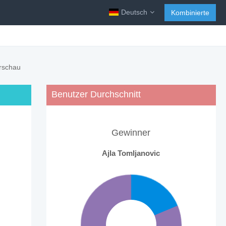
Deutsch
Kombinierte
orschau
Benutzer Durchschnitt
Gewinner
Ajla Tomljanovic