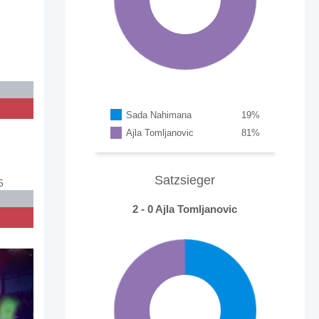
Sada Nahimana
19
%
Ajla Tomljanovic
81
%
Satzsieger
5
2 - 0 Ajla Tomljanovic