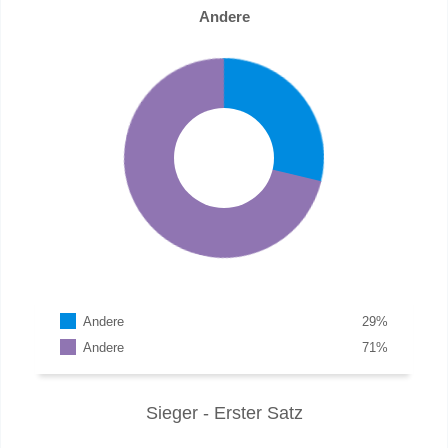
Andere
Andere
29
%
Andere
71
%
Sieger - Erster Satz