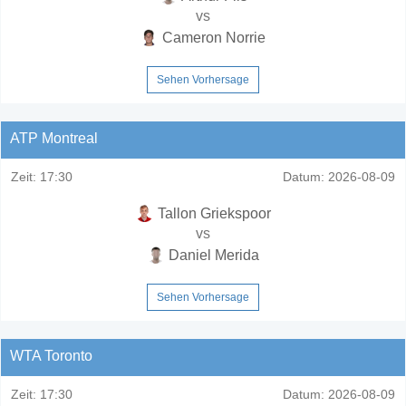
vs
Cameron Norrie
Sehen Vorhersage
ATP Montreal
Zeit:
17:30
Datum:
2026-08-09
Tallon Griekspoor
vs
Daniel Merida
Sehen Vorhersage
WTA Toronto
Zeit:
17:30
Datum:
2026-08-09