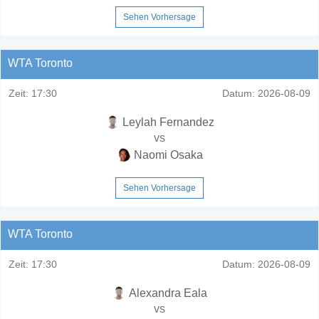
Sehen Vorhersage
WTA Toronto
Zeit:
17:30
Datum:
2026-08-09
Leylah Fernandez
vs
Naomi Osaka
Sehen Vorhersage
WTA Toronto
Zeit:
17:30
Datum:
2026-08-09
Alexandra Eala
vs