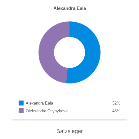
Alexandra Eala
Alexandra Eala
52
%
Oleksandra Oliynykova
48
%
Satzsieger