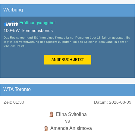
Werbung
Eröffnungsangebot
100% Willkommensbonus
Das Registrieren und Eröffnen eines Kontos ist nur Personen über 18 Jahren gestattet. Es
liegt in der Verantwortung des Spielers zu prüfen, ob das Spielen in dem Land, in dem er
lebt, erlaubt ist.
ANSPRUCH JETZT
WTA Toronto
Zeit:
01:30
Datum:
2026-08-09
Elina Svitolina
vs
Amanda Anisimova