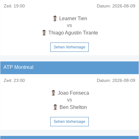
Zeit:
19:00
Datum:
2026-08-09
Learner Tien
vs
Thiago Agustin Tirante
Sehen Vorhersage
ATP Montreal
Zeit:
23:00
Datum:
2026-08-09
Joao Fonseca
vs
Ben Shelton
Sehen Vorhersage