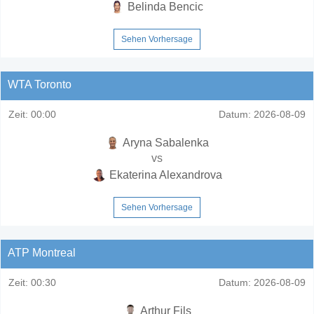
Belinda Bencic
Sehen Vorhersage
WTA Toronto
Zeit:
00:00
Datum:
2026-08-09
Aryna Sabalenka
vs
Ekaterina Alexandrova
Sehen Vorhersage
ATP Montreal
Zeit:
00:30
Datum:
2026-08-09
Arthur Fils