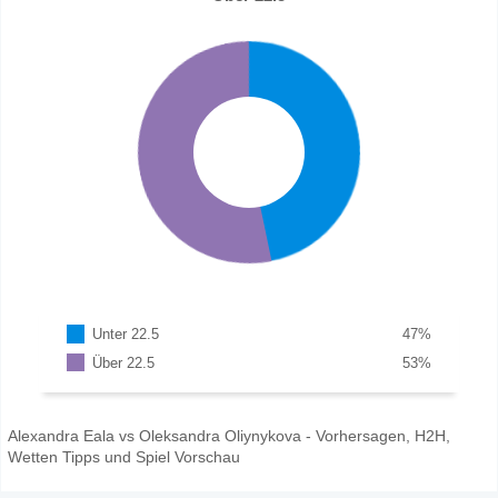
Unter 22.5
47
%
Über 22.5
53
%
Alexandra Eala vs Oleksandra Oliynykova - Vorhersagen, H2H,
Wetten Tipps und Spiel Vorschau