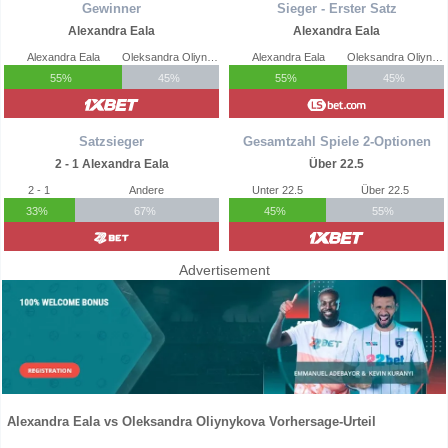
Gewinner
Sieger - Erster Satz
Alexandra Eala
Alexandra Eala
Alexandra Eala
Oleksandra Oliynykova
Alexandra Eala
Oleksandra Oliynykova
55%
45%
55%
45%
Satzsieger
Gesamtzahl Spiele 2-Optionen
2 - 1 Alexandra Eala
Über 22.5
2 - 1
Andere
Unter 22.5
Über 22.5
33%
67%
45%
55%
Advertisement
Alexandra Eala vs Oleksandra Oliynykova Vorhersage-Urteil