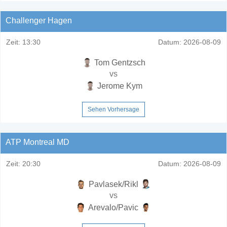
Challenger Hagen
Zeit:
13:30
Datum:
2026-08-09
Tom Gentzsch
vs
Jerome Kym
Sehen Vorhersage
ATP Montreal MD
Zeit:
20:30
Datum:
2026-08-09
Pavlasek/Rikl
vs
Arevalo/Pavic