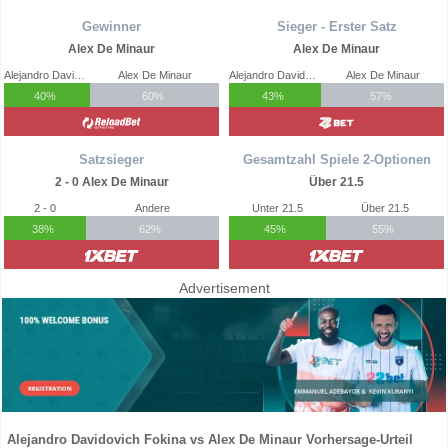
Gewinner
Sieger - Erster Satz
Alex De Minaur
Alex De Minaur
Alejandro Davidovich Fokina
Alex De Minaur
Alejandro Davidovich Fokina
Alex De Minaur
40%
60%
43%
57%
Satzsieger
Gesamtzahl Spiele 2-Optionen
2 - 0 Alex De Minaur
Über 21.5
2 - 0
Andere
Unter 21.5
Über 21.5
38%
62%
45%
55%
Advertisement
Alejandro Davidovich Fokina vs Alex De Minaur Vorhersage-Urteil