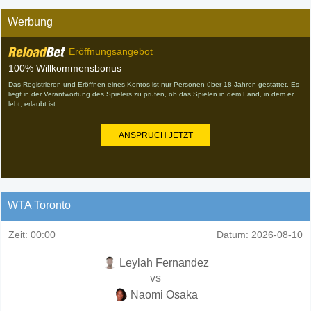
Werbung
Eröffnungsangebot
100% Willkommensbonus
Das Registrieren und Eröffnen eines Kontos ist nur Personen über 18 Jahren gestattet. Es
liegt in der Verantwortung des Spielers zu prüfen, ob das Spielen in dem Land, in dem er
lebt, erlaubt ist.
ANSPRUCH JETZT
WTA Toronto
Zeit:
00:00
Datum:
2026-08-10
Leylah Fernandez
vs
Naomi Osaka