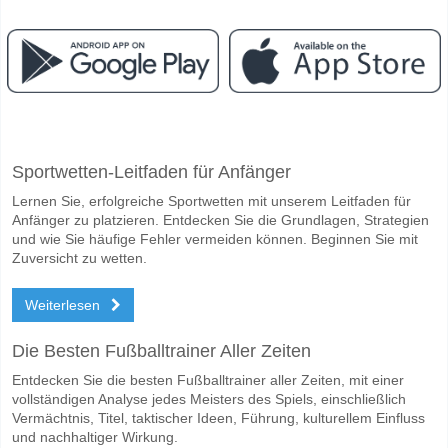
Facebook
Telegram
Instagram
Wann ist das Spiel zwischen Alejandro Davidovich Foki
Sportwetten-Leitfaden für Anfänger
Das Spiel zwischen Alejandro Davidovich Fokina v Alex De Minaur 20
Lernen Sie, erfolgreiche Sportwetten mit unserem Leitfaden für
Wer ist das Lieblingsteam, zwischen dem zu gewinnen i
Anfänger zu platzieren. Entdecken Sie die Grundlagen, Strategien
Alex De Minaur für den Gewinner den Spiel, mit einer Wahrscheinlichk
und wie Sie häufige Fehler vermeiden können. Beginnen Sie mit
Zuversicht zu wetten.
Weiterlesen
Die Besten Fußballtrainer Aller Zeiten
Entdecken Sie die besten Fußballtrainer aller Zeiten, mit einer
vollständigen Analyse jedes Meisters des Spiels, einschließlich
Vermächtnis, Titel, taktischer Ideen, Führung, kulturellem Einfluss
und nachhaltiger Wirkung.