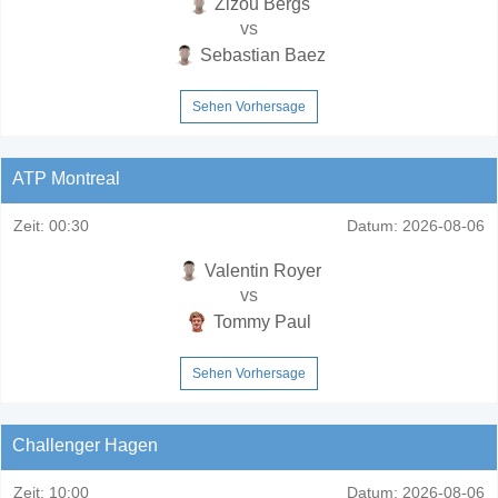
Zizou Bergs
vs
Sebastian Baez
Sehen Vorhersage
ATP Montreal
Zeit:
00:30
Datum:
2026-08-06
Valentin Royer
vs
Tommy Paul
Sehen Vorhersage
Challenger Hagen
Zeit:
10:00
Datum:
2026-08-06