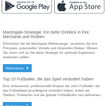
Facebook
Telegram
Instagram
Wann ist das Spiel zwischen Federico Cina v Taro Dani
Martingale-Strategie: Ein tiefer Einblick in ihre
Das Spiel zwischen Federico Cina v Taro Daniel 13 June 2026 12:00 U
Mechanik und Risiken
Wer ist das Lieblingsteam, zwischen dem zu gewinnen i
Erforschen Sie die Martingale-Wettstrategie, verstehen Sie ihre
Federico Cina für den Gewinner den Spiel, mit einer Wahrscheinlichke
Prinzipien, potenziellen Vorteile und inhärenten Risiken. Wissen
Sie, wann und wo Sie diese Strategie für optimale Ergebnisse
anwenden sollten.
Weiterlesen
Top 10 Fußballer, die das Spiel verändert haben
Eine umfassende, professionelle Analyse der zehn Fußballer, die
das Fußballspiel grundlegend verändert haben, indem sie
Taktiken, Positionen und die globale Fußballkultur neu definierten.
Weiterlesen