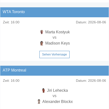
WTA Toronto
Zeit:
16:00
Datum:
2026-08-06
Marta Kostyuk
vs
Madison Keys
Sehen Vorhersage
ATP Montreal
Zeit:
16:00
Datum:
2026-08-06
Jiri Lehecka
vs
Alexander Blockx