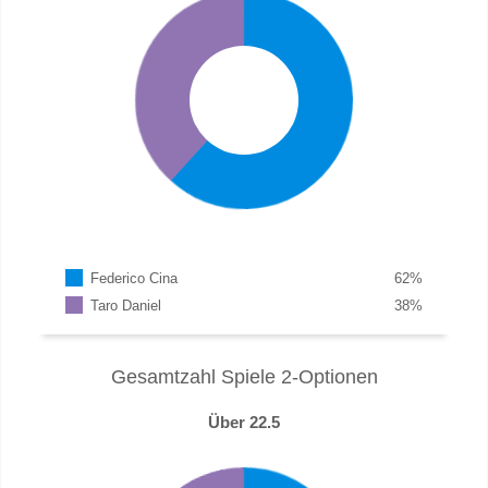
Federico Cina
62
%
Taro Daniel
38
%
Gesamtzahl Spiele 2-Optionen
Über 22.5