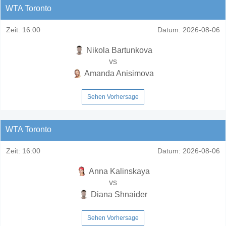
WTA Toronto
Zeit:
16:00
Datum:
2026-08-06
Nikola Bartunkova
vs
Amanda Anisimova
Sehen Vorhersage
WTA Toronto
Zeit:
16:00
Datum:
2026-08-06
Anna Kalinskaya
vs
Diana Shnaider
Sehen Vorhersage