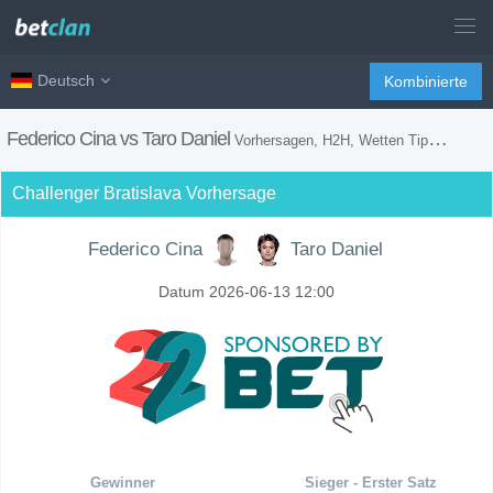
Deutsch
Kombinierte
Federico Cina vs Taro Daniel
Vorhersagen, H2H, Wetten Tipps und Spiel Vorschau
Challenger Bratislava Vorhersage
Federico Cina
Taro Daniel
Datum 2026-06-13 12:00
Gewinner
Sieger - Erster Satz