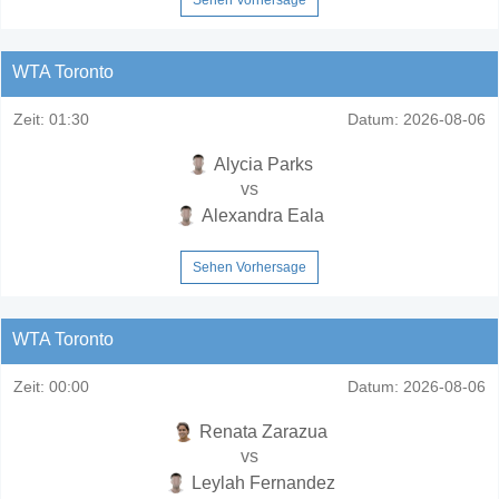
Sehen Vorhersage
WTA Toronto
Zeit:
01:30
Datum:
2026-08-06
Alycia Parks
vs
Alexandra Eala
Sehen Vorhersage
WTA Toronto
Zeit:
00:00
Datum:
2026-08-06
Renata Zarazua
vs
Leylah Fernandez