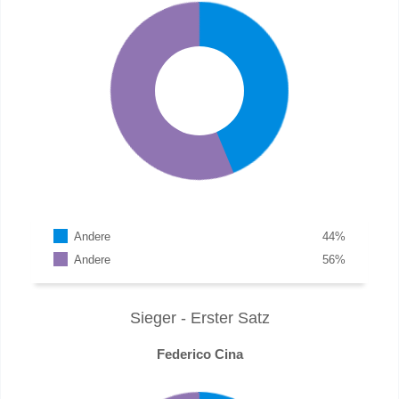
Andere
44
%
Andere
56
%
Sieger - Erster Satz
Federico Cina