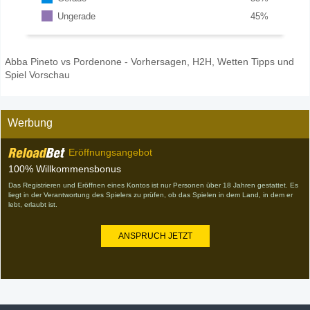
Ungerade
45
%
Abba Pineto vs Pordenone - Vorhersagen, H2H, Wetten Tipps und
Spiel Vorschau
Werbung
Eröffnungsangebot
100% Willkommensbonus
Das Registrieren und Eröffnen eines Kontos ist nur Personen über 18 Jahren gestattet. Es
liegt in der Verantwortung des Spielers zu prüfen, ob das Spielen in dem Land, in dem er
lebt, erlaubt ist.
ANSPRUCH JETZT