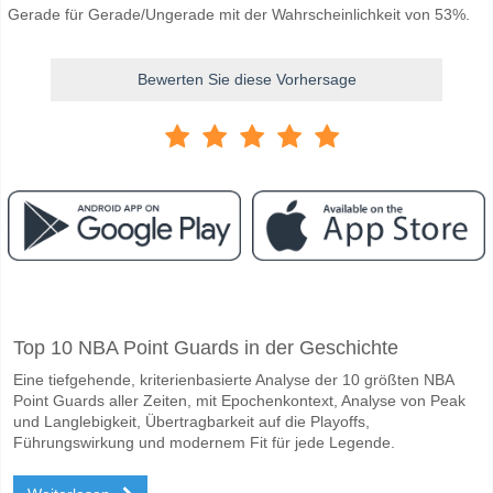
Gerade für Gerade/Ungerade mit der Wahrscheinlichkeit von 53%.
Bewerten Sie diese Vorhersage
Facebook
Telegram
Instagram
Wann ist das Spiel zwischen Abba Pineto v Pordenone?
Top 10 NBA Point Guards in der Geschichte
Das Spiel zwischen Abba Pineto v Pordenone 10 May 2026 17:30 UK t
Eine tiefgehende, kriterienbasierte Analyse der 10 größten NBA
Wer ist das Lieblingsteam, zwischen dem zu gewinnen 
Point Guards aller Zeiten, mit Epochenkontext, Analyse von Peak
Pordenone für den Gewinner den Spiel, mit einer Wahrscheinlichkeit 
und Langlebigkeit, Übertragbarkeit auf die Playoffs,
Führungswirkung und modernem Fit für jede Legende.