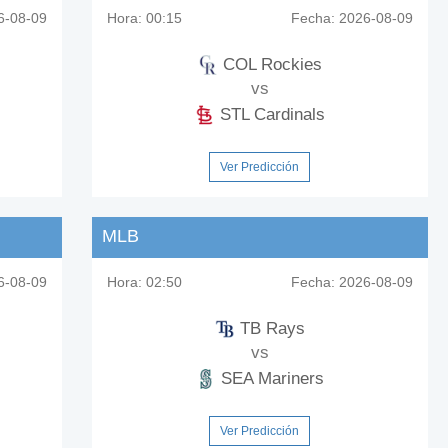
-08-09
Hora:
00:15
Fecha:
2026-08-09
COL Rockies
vs
STL Cardinals
Ver Predicción
MLB
-08-09
Hora:
02:50
Fecha:
2026-08-09
TB Rays
vs
SEA Mariners
Ver Predicción