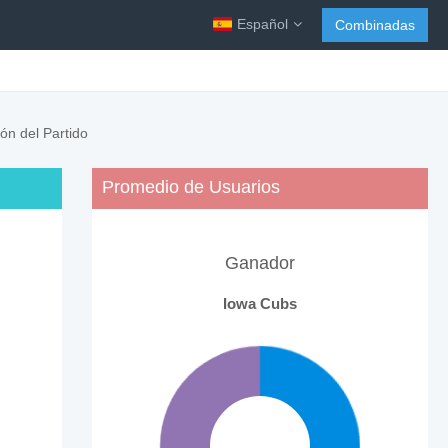
Español
Combinadas
ón del Partido
Promedio de Usuarios
Ganador
Iowa Cubs