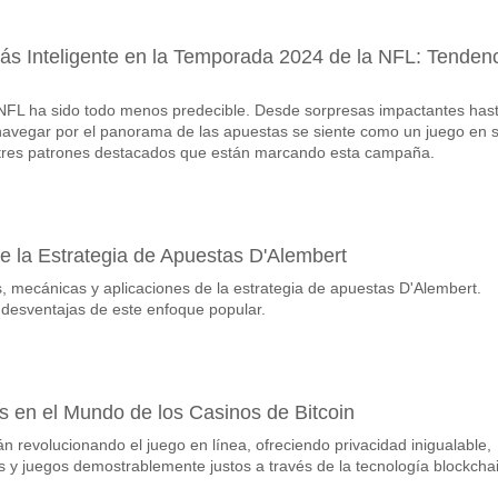
s Inteligente en la Temporada 2024 de la NFL: Tenden
NFL ha sido todo menos predecible. Desde sorpresas impactantes has
avegar por el panorama de las apuestas se siente como un juego en s
tres patrones destacados que están marcando esta campaña.
e la Estrategia de Apuestas D'Alembert
s, mecánicas y aplicaciones de la estrategia de apuestas D'Alembert.
desventajas de este enfoque popular.
 en el Mundo de los Casinos de Bitcoin
án revolucionando el juego en línea, ofreciendo privacidad inigualable,
s y juegos demostrablemente justos a través de la tecnología blockcha