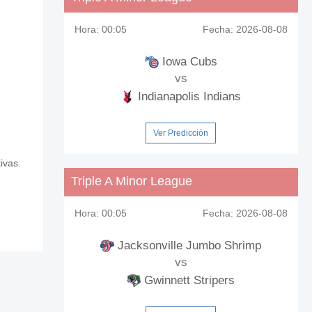
Hora:
00:05
Fecha:
2026-08-08
Iowa Cubs
vs
Indianapolis Indians
Ver Predicción
ivas.
Triple A Minor League
Hora:
00:05
Fecha:
2026-08-08
Jacksonville Jumbo Shrimp
vs
Gwinnett Stripers