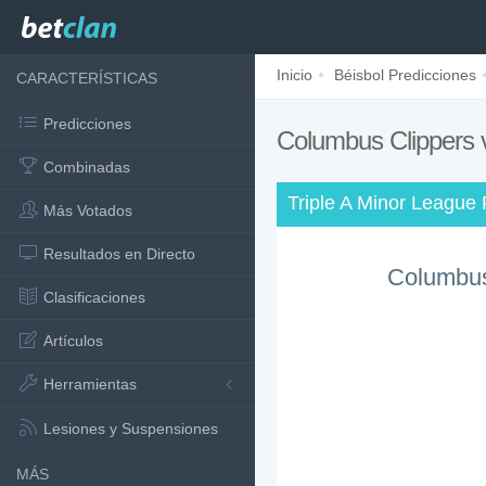
Inicio
Béisbol Predicciones
CARACTERÍSTICAS
Predicciones
Columbus Clippers
Combinadas
Triple A Minor League 
Más Votados
Resultados en Directo
Columbus
Clasificaciones
Artículos
Herramientas
Lesiones y Suspensiones
MÁS