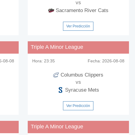
vs
Sacramento River Cats
Ver Predicción
Triple A Minor League
-08-08
Hora:
23:35
Fecha:
2026-08-08
Columbus Clippers
vs
Syracuse Mets
Ver Predicción
Triple A Minor League