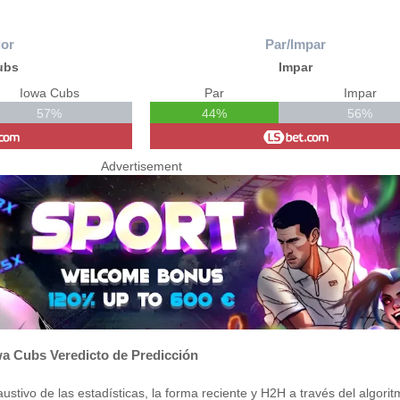
or
Par/Impar
ubs
Impar
Iowa Cubs
Par
Impar
57%
44%
56%
Advertisement
a Cubs Veredicto de Predicción
stivo de las estadísticas, la forma reciente y H2H a través del algori