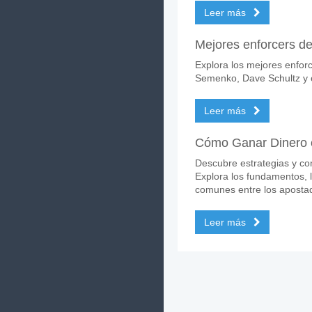
Leer más
Mejores enforcers de 
Explora los mejores enfor
Semenko, Dave Schultz y ot
Leer más
Cómo Ganar Dinero 
Descubre estrategias y co
Explora los fundamentos, l
comunes entre los aposta
Leer más