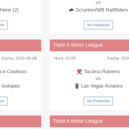
vs
Hens (2)
Scranton/WB RailRiders
ión
Ver Predicción
Triple A Minor League
Fecha:
2026-08-08
Hora:
03:05
Fecha:
2026
ace Cowboys
Tacoma Rainiers
vs
 Isotopes
Las Vegas Aviators
ión
Ver Predicción
Triple A Minor League