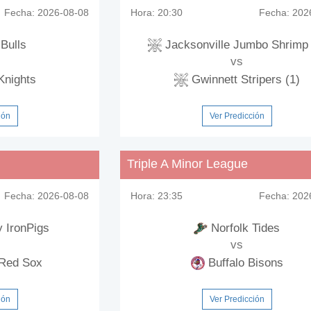
Fecha:
2026-08-08
Hora:
20:30
Fecha:
2026
Bulls
Jacksonville Jumbo Shrimp 
vs
Knights
Gwinnett Stripers (1)
ión
Ver Predicción
Triple A Minor League
Fecha:
2026-08-08
Hora:
23:35
Fecha:
2026
y IronPigs
Norfolk Tides
vs
 Red Sox
Buffalo Bisons
ión
Ver Predicción