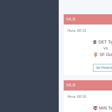
MLB
Hora:
00:15
DET Ti
vs
SF Gi
Ver Predicc
MLB
Hora:
00:10
MIN T