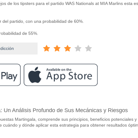
os de los tipsters para el partido WAS Nationals at MIA Marlins esta e
 del partido, con una probabilidad de 60%.
robabilidad de 55%.
edicción
ram
entre WAS Nationals v MIA Marlins?
a: Un Análisis Profundo de Sus Mecánicas y Riesgos
als v MIA Marlins 09 May 2026 21:10 UK time.
puestas Martingala, comprende sus principios, beneficios potenciales y
vorito para ganar entre WAS Nationals v MIA Marlins?
e cuándo y dónde aplicar esta estrategia para obtener resultados ópti
 del partido, con una probabilidad de 60%