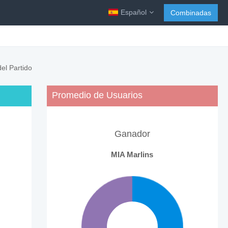
Español
Combinadas
el Partido
Promedio de Usuarios
Ganador
MIA Marlins