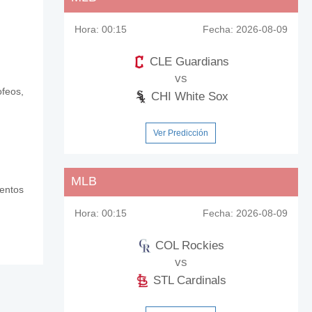
Hora:
00:15
Fecha:
2026-08-09
CLE Guardians
vs
ofeos,
CHI White Sox
Ver Predicción
MLB
mentos
Hora:
00:15
Fecha:
2026-08-09
COL Rockies
vs
STL Cardinals