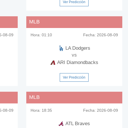
Ver Predicción
MLB
-08-09
Hora:
01:10
Fecha:
2026-08-09
LA Dodgers
vs
ARI Diamondbacks
Ver Predicción
MLB
-08-09
Hora:
18:35
Fecha:
2026-08-09
ATL Braves