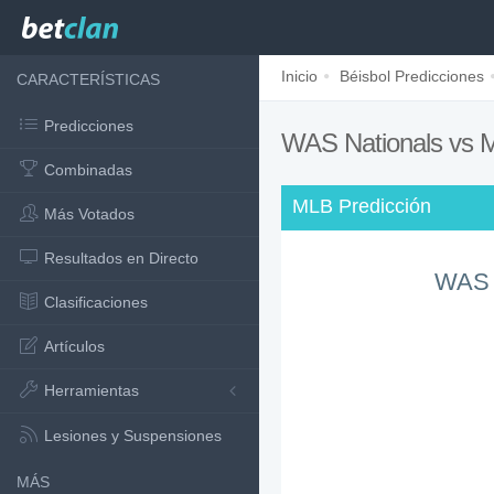
Inicio
Béisbol Predicciones
CARACTERÍSTICAS
Predicciones
WAS Nationals vs M
Combinadas
MLB Predicción
Más Votados
Resultados en Directo
WAS 
Clasificaciones
Artículos
Herramientas
Lesiones y Suspensiones
MÁS