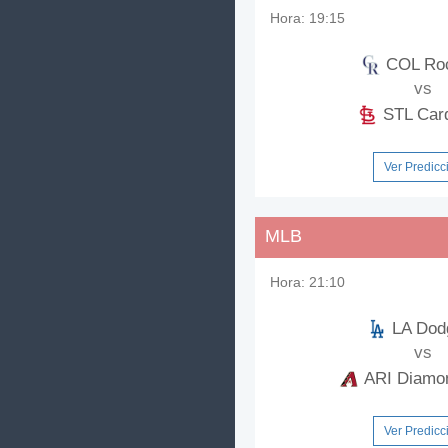
Hora:
19:15
COL Ro
vs
STL Card
Ver Predicc
MLB
Hora:
21:10
LA Dod
vs
ARI Diamo
Ver Predicc