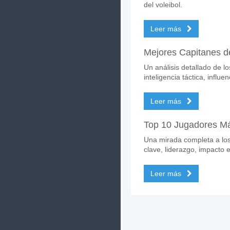
del voleibol.
Leer más
Mejores Capitanes de
Un análisis detallado de l
inteligencia táctica, influ
Leer más
Top 10 Jugadores Más
Una mirada completa a los
clave, liderazgo, impacto 
Leer más