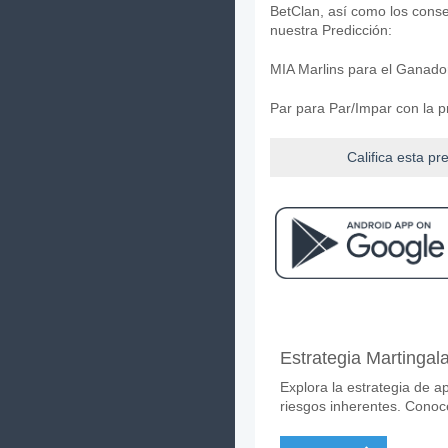
BetClan, así como los consej
nuestra Predicción:
MIA Marlins para el Ganador
Par para Par/Impar con la p
Califica esta pr
Facebook
Telegram
Instag
Cuando es el partido 
Estrategia Martingal
El partido entre WAS Nation
Explora la estrategia de a
Quién es el equipo fa
riesgos inherentes. Conoc
MIA Marlins para el Ganador