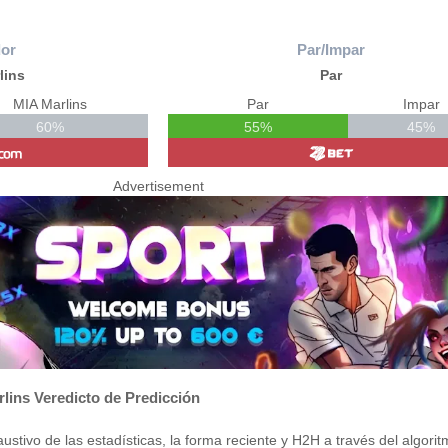
or
Par/Impar
lins
Par
MIA Marlins
Par
Impar
60%
55%
45%
Advertisement
lins Veredicto de Predicción
stivo de las estadísticas, la forma reciente y H2H a través del algori