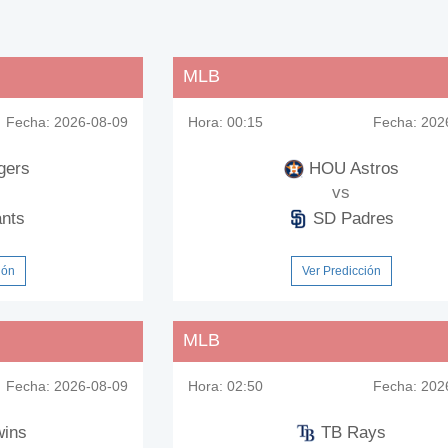
MLB
Fecha:
2026-08-09
Hora:
00:15
Fecha:
2026
gers
HOU Astros
vs
ants
SD Padres
ión
Ver Predicción
MLB
Fecha:
2026-08-09
Hora:
02:50
Fecha:
2026
wins
TB Rays