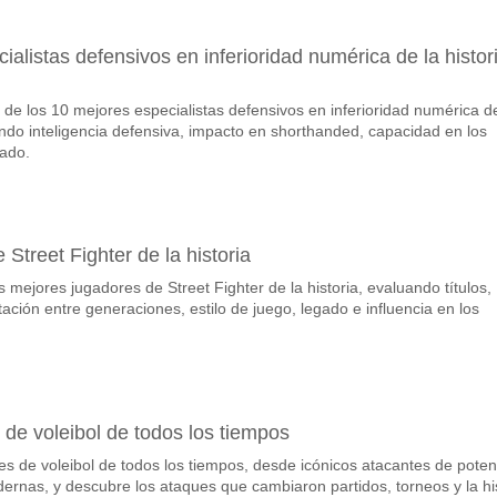
alistas defensivos en inferioridad numérica de la histor
 de los 10 mejores especialistas defensivos en inferioridad numérica de
ando inteligencia defensiva, impacto en shorthanded, capacidad en los
gado.
Street Fighter de la historia
s mejores jugadores de Street Fighter de la historia, evaluando títulos,
ación entre generaciones, estilo de juego, legado e influencia en los
de voleibol de todos los tiempos
es de voleibol de todos los tiempos, desde icónicos atacantes de poten
ernas, y descubre los ataques que cambiaron partidos, torneos y la hi