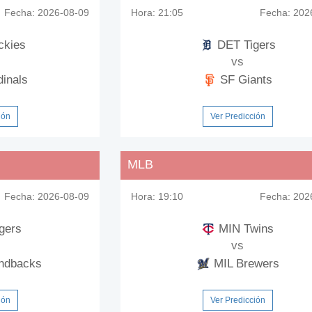
Fecha:
2026-08-09
Hora:
21:05
Fecha:
2026
ckies
DET Tigers
vs
inals
SF Giants
ión
Ver Predicción
MLB
Fecha:
2026-08-09
Hora:
19:10
Fecha:
2026
gers
MIN Twins
vs
ndbacks
MIL Brewers
ión
Ver Predicción