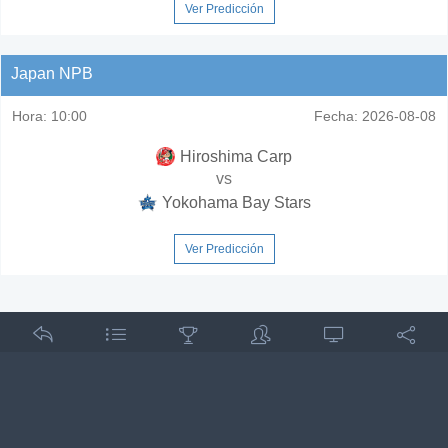
Ver Predicción
Japan NPB
Hora:
10:00
Fecha:
2026-08-08
Hiroshima Carp
vs
Yokohama Bay Stars
Ver Predicción