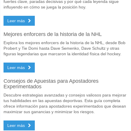
fuertes clave, paradas decisivas y por qué cada leyenda sigue
influyendo en cómo se juega la posición hoy.
Leer más
Mejores enforcers de la historia de la NHL
Explora los mejores enforcers de la historia de la NHL, desde Bob
Probert y Tie Domi hasta Dave Semenko, Dave Schultz y otras
figuras legendarias que marcaron la identidad física del hockey.
Leer más
Consejos de Apuestas para Apostadores
Experimentados
Descubre estrategias avanzadas y consejos valiosos para mejorar
tus habilidades en las apuestas deportivas. Esta guía completa
ofrece información para apostadores experimentados que desean
maximizar sus ganancias y minimizar los riesgos.
Leer más