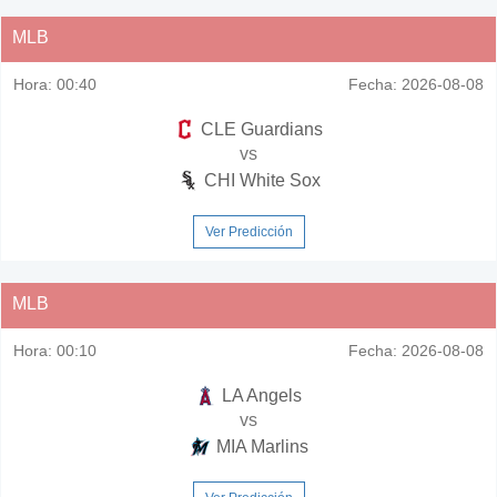
MLB
Hora:
00:40
Fecha:
2026-08-08
CLE Guardians
vs
CHI White Sox
Ver Predicción
MLB
Hora:
00:10
Fecha:
2026-08-08
LA Angels
vs
MIA Marlins