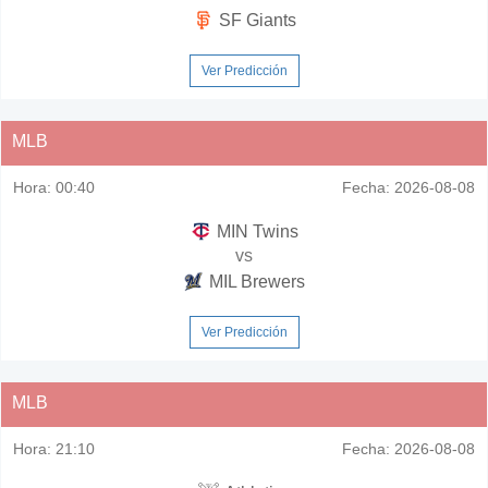
SF Giants
Ver Predicción
MLB
Hora:
00:40
Fecha:
2026-08-08
MIN Twins
vs
MIL Brewers
Ver Predicción
MLB
Hora:
21:10
Fecha:
2026-08-08