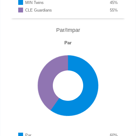
MIN Twins
45
%
CLE Guardians
55
%
Par/Impar
Par
Par
60
%